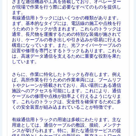
ざまな通信機器や工具を搭載しており、オペレーター
が現場で作業を行う際に必要なすべてのものを提供し
ます。
有線通信用トラックにはいくつかの種類があります。
まず、基本的なタイプには、電話線の施工や点検を行
うためのトラックが含まれます。これらのトラックは
通常、長尺物を運搬するための特別な装備が施されて
おり、ケーブルの巻き出しや引き込みが容易に行える
構造になっています。また、光ファイバーケーブルの
設置や修理を専門とするトラックもあります。これら
は、高速データ通信を支えるために重要な役割を果た
しています。
さらに、作業に特化したトラックも存在します。例え
ば、高所作業を行うための作業車両には、ブームリフ
トやクレーンが搭載されており、高い場所にある通信
施設へのアクセスを可能にします。これにより、通信
ケーブルの修理や点検が効率よく行えるようになりま
す。これらのトラックは、安全性を確保するために多
くの安全装置が組み込まれていることが特徴です。
有線通信用トラックの用途は多岐にわたります。主な
用途としては、通信ケーブルの敷設、接続、メンテナ
ンスが挙げられます。特に、新たな通信サービスの提
供を目的としたケーブルの新設や、既存ネットワーク