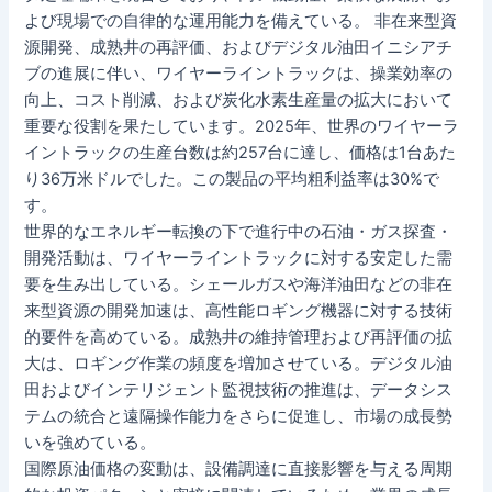
よび現場での自律的な運用能力を備えている。 非在来型資
源開発、成熟井の再評価、およびデジタル油田イニシアチ
ブの進展に伴い、ワイヤーライントラックは、操業効率の
向上、コスト削減、および炭化水素生産量の拡大において
重要な役割を果たしています。2025年、世界のワイヤーラ
イントラックの生産台数は約257台に達し、価格は1台あた
り36万米ドルでした。この製品の平均粗利益率は30%で
す。
世界的なエネルギー転換の下で進行中の石油・ガス探査・
開発活動は、ワイヤーライントラックに対する安定した需
要を生み出している。シェールガスや海洋油田などの非在
来型資源の開発加速は、高性能ロギング機器に対する技術
的要件を高めている。成熟井の維持管理および再評価の拡
大は、ロギング作業の頻度を増加させている。デジタル油
田およびインテリジェント監視技術の推進は、データシス
テムの統合と遠隔操作能力をさらに促進し、市場の成長勢
いを強めている。
国際原油価格の変動は、設備調達に直接影響を与える周期