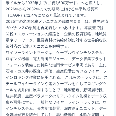
米ドルから2032年までに1億1,600万米ドルへと拡大し、
2026年から2032年までの期間における年平均成長率
（CAGR）は2.4％になると見込まれています。
2025年の米国関税メカニズムの戦略的見直しは、世界経済
ガバナンスの規範を再定義しつつあります。 本調査では、
関税エスカレーションの経路と、企業の投資戦略、地域貿
易ネットワーク、重要資材の供給体制に対する世界的な政
策対応の伝達メカニズムを解明する。
ワイヤーライントラックは、ケーブルウインチシステム、
ロギング機器、電力制御モジュール、データ収集プラット
フォームを装備した特殊な油田サービス車両であり、主に
石油・ガス井の探査、評価、生産段階におけるワイヤーラ
インロギング作業に使用される。 これらのトラックは、ス
チールワイヤーラインや電気ケーブルを介してロギングツ
ールを坑井内に展開することで、地層構造、貯留層特性、
坑井状態、生産パラメータのリアルタイム監視とデータ収
集を可能にする。一般的なワイヤーライントラックは、ウ
インチシステム、張力制御装置、深度測定ユニット、デー
タ処理端末を統合しており、高い機動性、柔軟な展開、お