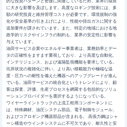
的な投資パターンと密接に関連しているため、業界の成長
に大きな影響を及ぼします。高度なロギング技術には、多
額の研究投資と維持管理コストが必要です。環境規制の強
化や安全基準の引き上げにより、性能や排出ガスに関する
追加要件が課されています。また、特定の地域における地
政学的リスクやインフラの制約も、業界の安定性に影響を
与えています。
油田サービス企業やエネルギー事業者は、業務効率とデー
タの正確性をますます重視しており、より高度な自動化、
インテリジェンス、および遠隔監視機能を要求している。
坑井状況の複雑化に伴い、より高い積載能力や極端な温
度・圧力への耐性を備えた機器へのアップグレードが進ん
でいる。油田サービスの統合化というトレンドにより、顧
客は探査、評価、生産プロセスを網羅する包括的なソリュ
ーションプロバイダーを選択するようになっている。
ワイヤーライントラックの上流工程用コンポーネントに
は、特殊鋼材、油圧システム部品、電子制御モジュール、
およびコアロギング機器部品が含まれる。 高張力鋼はシャ
ーシ構造やウインチシステムに不可欠であり、耐久性と安