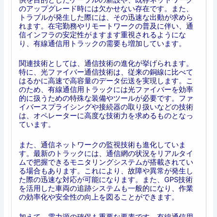
のアップグレード時には欠かせない存在です。また、
トラブルが発生した際には、その迅速な出動が求めら
れます。在宅勤務やリモートワークの普及に伴い、通
信インフラの安定性がますます重視されるようにな
り、有線通信用トラックの需要も増加しています。
関連技術としては、通信技術の進化が挙げられます。
特に、光ファイバー通信技術は、従来の銅線に比べて
はるかに高速で高容量のデータ伝送を実現します。こ
のため、有線通信用トラックには光ファイバーを効率
的に扱うための特殊な装備やツールが必要です。ファ
イバースプライシングや接続器の取り扱いなどの技術
は、オペレーターに高度な技術力を求めるものとなっ
ています。
また、通信ネットワークの監視技術も進化していま
す。最新のトラックには、通信網の状況をリアルタイ
ムで把握できるモニタリングシステムが搭載されてい
る場合もあります。これにより、故障や異常が発生し
た際の迅速な対応が可能になります。また、GPS技術
を活用した車両の追跡システムも一般的になり、作業
の効率化や安全性の向上を図ることができます。
加えて、電力源の確保も重要な要素です。有線通信用