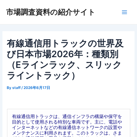
内
市場調査資料の紹介サイト
容
Main
を
ス
Men
キ
ッ
有線通信用トラックの世界及
プ
び日本市場2026年：種類別
（Eラインラック、スリック
ライントラック）
By
staff
/
2026年6月17日
有線通信用トラックは、通信インフラの構築や保守を
目的として使用される特別な車両です。主に、電話や
インターネットなどの有線通信ネットワークの設置や
メンテナンスに利用されます。このトラックは、さま