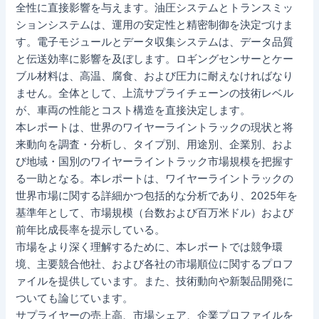
全性に直接影響を与えます。油圧システムとトランスミッ
ションシステムは、運用の安定性と精密制御を決定づけま
す。電子モジュールとデータ収集システムは、データ品質
と伝送効率に影響を及ぼします。ロギングセンサーとケー
ブル材料は、高温、腐食、および圧力に耐えなければなり
ません。全体として、上流サプライチェーンの技術レベル
が、車両の性能とコスト構造を直接決定します。
本レポートは、世界のワイヤーライントラックの現状と将
来動向を調査・分析し、タイプ別、用途別、企業別、およ
び地域・国別のワイヤーライントラック市場規模を把握す
る一助となる。本レポートは、ワイヤーライントラックの
世界市場に関する詳細かつ包括的な分析であり、2025年を
基準年として、市場規模（台数および百万米ドル）および
前年比成長率を提示している。
市場をより深く理解するために、本レポートでは競争環
境、主要競合他社、および各社の市場順位に関するプロフ
ァイルを提供しています。また、技術動向や新製品開発に
ついても論じています。
サプライヤーの売上高、市場シェア、企業プロファイルを