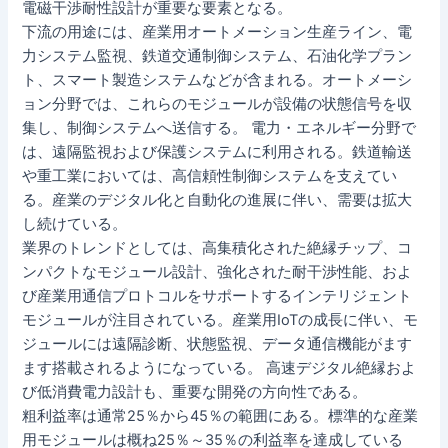
電磁干渉耐性設計が重要な要素となる。
下流の用途には、産業用オートメーション生産ライン、電
力システム監視、鉄道交通制御システム、石油化学プラン
ト、スマート製造システムなどが含まれる。オートメーシ
ョン分野では、これらのモジュールが設備の状態信号を収
集し、制御システムへ送信する。 電力・エネルギー分野で
は、遠隔監視および保護システムに利用される。鉄道輸送
や重工業においては、高信頼性制御システムを支えてい
る。産業のデジタル化と自動化の進展に伴い、需要は拡大
し続けている。
業界のトレンドとしては、高集積化された絶縁チップ、コ
ンパクトなモジュール設計、強化された耐干渉性能、およ
び産業用通信プロトコルをサポートするインテリジェント
モジュールが注目されている。産業用IoTの成長に伴い、モ
ジュールには遠隔診断、状態監視、データ通信機能がます
ます搭載されるようになっている。 高速デジタル絶縁およ
び低消費電力設計も、重要な開発の方向性である。
粗利益率は通常25％から45％の範囲にある。標準的な産業
用モジュールは概ね25％～35％の利益率を達成している