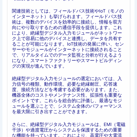
関連技術としては、フィールドバス技術やIoT（モノの
インターネット）も挙げられます。フィールドバス技
術は、複数のデバイスを効率的に接続し、情報を双方
向にやり取りするための通信手段を提供します。これ
により、絶縁型デジタル入力モジュールがネットワー
ク上で容易に他のデバイスと連携し、データを共有す
ることが可能になります。IoT技術の発展に伴い、セン
サーやモジュールがインターネットに接続されること
で、リアルタイムでのデータ監視と分析が行えるよう
になり、スマートファクトリーやスマートビルディン
グの実現が進んでいます。
絶縁型デジタル入力モジュールの選定においては、入
力信号の種類、動作環境、必要な絶縁耐圧、応答速
度、接続方法などを考慮する必要があります。また、
機器全体のコストやメンテナンス性、拡張性も重要な
ポイントです。これらを総合的に評価し、最適なモジ
ュールを選ぶことで、システム全体のパフォーマンス
を最大限に引き出すことができます。
さらに、絶縁型デジタル入力モジュールは、EMI（電磁
干渉）や過渡電圧からシステムを保護するための重要
な機能を持っています。これにより、高電圧や大電流