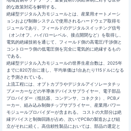
地域貿易ネットワーク、重要資材の供給体制に対する世界
的な政策対応を解明する。
絶縁型デジタル入力モジュールとは、産業用オートメーシ
ョンおよび制御システムで使用されるハードウェア取得モ
ジュールであり、フィールドのデジタルスイッチング信号
（オン/オフ、ハイ/ローレベル、接点開閉など）を取得し、
電気的絶縁技術を通じて、フィールド側の高電圧/干渉側と
コントローラ側の低電圧側を完全に電気的に絶縁するもの
である。
絶縁型デジタル入力モジュールの世界生産台数は、2025年
までに820万台に達し、平均単価は1台あたり115ドルになる
と予測されている。
上流工程には、オプトカプラやデジタルアイソレータチッ
プメーカーなどの半導体デバイスサプライヤー、電子部品
プロバイダー（抵抗器、コンデンサ、コネクタ）、PCBメ
ーカー、組み込み制御チップサプライヤー、産業用パワー
モジュールプロバイダーが含まれる。 コストの大部分は絶
縁デバイスと制御回路が占め、次いでPCBの製造および組
立がそれに続く。高信頼性製品においては、部品の選定と