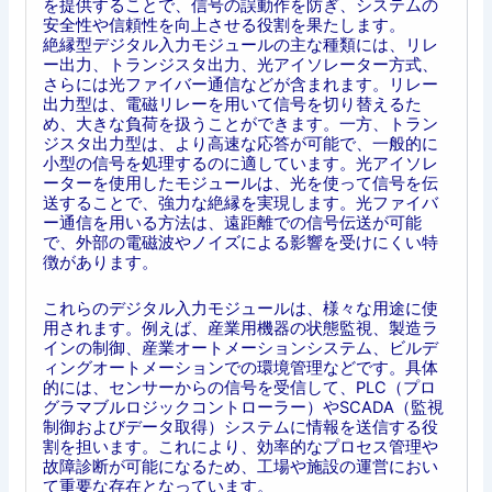
を提供することで、信号の誤動作を防ぎ、システムの
安全性や信頼性を向上させる役割を果たします。
絶縁型デジタル入力モジュールの主な種類には、リレ
ー出力、トランジスタ出力、光アイソレーター方式、
さらには光ファイバー通信などが含まれます。リレー
出力型は、電磁リレーを用いて信号を切り替えるた
め、大きな負荷を扱うことができます。一方、トラン
ジスタ出力型は、より高速な応答が可能で、一般的に
小型の信号を処理するのに適しています。光アイソレ
ーターを使用したモジュールは、光を使って信号を伝
送することで、強力な絶縁を実現します。光ファイバ
ー通信を用いる方法は、遠距離での信号伝送が可能
で、外部の電磁波やノイズによる影響を受けにくい特
徴があります。
これらのデジタル入力モジュールは、様々な用途に使
用されます。例えば、産業用機器の状態監視、製造ラ
インの制御、産業オートメーションシステム、ビルデ
ィングオートメーションでの環境管理などです。具体
的には、センサーからの信号を受信して、PLC（プロ
グラマブルロジックコントローラー）やSCADA（監視
制御およびデータ取得）システムに情報を送信する役
割を担います。これにより、効率的なプロセス管理や
故障診断が可能になるため、工場や施設の運営におい
て重要な存在となっています。