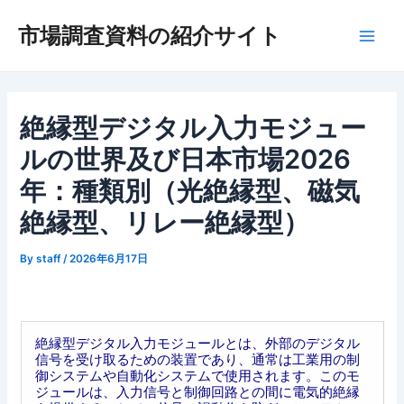
内
市場調査資料の紹介サイト
容
Main
を
ス
Men
キ
ッ
絶縁型デジタル入力モジュー
プ
ルの世界及び日本市場2026
年：種類別（光絶縁型、磁気
絶縁型、リレー絶縁型）
By
staff
/
2026年6月17日
絶縁型デジタル入力モジュールとは、外部のデジタル
信号を受け取るための装置であり、通常は工業用の制
御システムや自動化システムで使用されます。このモ
ジュールは、入力信号と制御回路との間に電気的絶縁