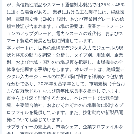
が、高信頼性製品やスマート通信対応製品では35％～45％
に達する場合がある。 業界における主な障壁には、絶縁技
術、電磁両立性（EMC）設計、および産業用グレードの信
頼性検証が含まれます。市場の需要は、産業オートメーシ
ョンのアップグレード、電力システムの近代化、およびス
マート製造の発展と密接に関連しています。
本レポートは、世界の絶縁型デジタル入力モジュールの現
状と将来の動向を調査・分析し、タイプ別、用途別、企業
別、および地域・国別の市場規模を把握し、市場機会の全
体像を把握する手助けをします。 本レポートは、絶縁型デ
ジタル入力モジュールの世界市場に関する詳細かつ包括的
な分析であり、2025年を基準年として、市場規模（千台お
よび百万米ドル）および前年比成長率を提示しています。
市場をより深く理解するために、本レポートでは競争環
境、主要競合他社、およびそれぞれの市場順位に関するプ
ロファイルを提供しています。また、技術動向や新製品開
発についても論じています。
サプライヤーの売上高、市場シェア、企業プロファイルを