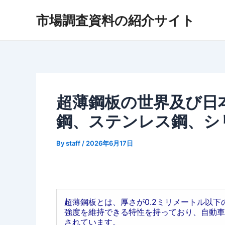
内
市場調査資料の紹介サイト
容
を
ス
キ
ッ
プ
超薄鋼板の世界及び日本
鋼、ステンレス鋼、シ
By
staff
/
2026年6月17日
超薄鋼板とは、厚さが0.2ミリメートル以
強度を維持できる特性を持っており、自動車
されています。