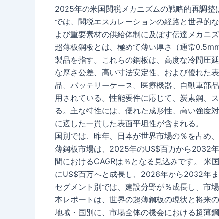
2025年の米国関税メカニズムの戦略的再調
では、関税エスカレーションの経路と世界的な
よび重要素材の供給体制に及ぼす伝達メカニズ
超薄板鋼板とは、極めて薄い厚さ（通常0.5m
製品を指す。これらの鋼板は、高度な冷間圧延
な厚さ公差、高い寸法安定性、および優れた表
品、バッテリーケース、医療機器、自動車部品
用されている。性能要件に応じて、炭素鋼、ス
る。主な特性には、優れた成形性、高い強度対
に適した一貫した表面平坦性が含まれる。
国別では、昨年、日本が世界市場の％を占め、
薄鋼板市場は、2025年のUS$百万から2032
間におけるCAGRは％となる見込みです。 米国
にUS$百万へと成長し、2026年から2032
セグメント別では、建設分野が％成長し、市場
本レポートは、世界の超薄鋼板の現状と将来の
地域・国別に、市場全体の機会における超薄鋼