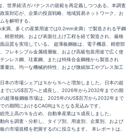
整は、世界経済ガバナンスの規範を再定義しつつある。本調査
政策対応が、企業の投資戦略、地域貿易ネットワーク、お
ムを解明する。
m未満、多くの産業用途では0.2mm未満）で製造される平鋼
、精密焼鈍、および表面仕上げ工程を経て製造され、厳格
面品質を実現している。 超薄板鋼板は、電子機器、精密部
、フレキシブル金属積層板、および高級包装用途で広く使
テンレス鋼、珪素鋼、または特殊合金鋼種から製造され
重量比、均一な機械的特性、および微細加工やプレス加工
日本の市場シェアは％から％へと増加しました。日本の超
年までにUS$百万へと成長し、2026年から2032年までの期
の超薄板鋼板市場は、2025年のUS$百万から2032年まで
年までの期間におけるCAGRは％となる見込みです。
総売上高の％を占め、自動車産業は％成長しました。
動向を調査・分析し、タイプ別、用途別、企業別、および
板の市場規模を把握するのに役立ちます。 本レポートは、