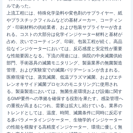
ルであった。
上流工程には、特殊化学染料や変色剤のサプライヤー、紙
やプラスチックフィルムなどの基材メーカー、コーティン
グ・印刷材料の供給業者、および包装サプライヤーが含ま
れる。コストの大部分は化学インジケーター材料と基材が
占め、次いでコーティング、印刷、包装工程が続く。高品
位なインジケーターにおいては、反応感度と安定性が重要
な性能要因となる。下流の用途には、病院の中央滅菌供給
部門、手術器具の滅菌モニタリング、製薬業界の無菌製造
管理、および実験室での滅菌バリデーションが含まれる。
医療現場では、蒸気滅菌、低温プラズマ滅菌、およびエチ
レンオキサイド滅菌プロセスのモニタリングに使用され
る。製薬製造においては、無菌生産環境および設備に関す
るGMP要件への準拠を確保する役割を果たす。感染管理へ
の重視が高まるにつれ、需要は拡大し続けている。業界の
トレンドとしては、温度、時間、滅菌条件に同時に反応す
る多パラメータインジケーター、生物学的インジケーター
の性能を模擬する高精度インジケーター、環境に優しく無