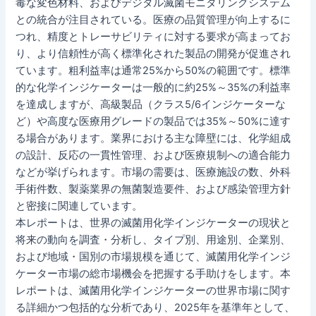
毒な変色材料、およびデジタル滅菌モニタリングシステム
との統合が注目されている。医療の品質管理が向上するに
つれ、精度とトレーサビリティに対する要求が高まってお
り、より信頼性が高く標準化された製品の開発が促進され
ています。粗利益率は通常25%から50%の範囲です。標準
的な化学インジケーターは一般的に約25%～35%の利益率
を達成しますが、高級製品（クラス5/6インジケーターな
ど）や高度な医療用グレードの製品では35%～50%に達す
る場合があります。業界における主な障壁には、化学組成
の設計、反応の一貫性管理、および医療規制への適合能力
などが挙げられます。市場の需要は、医療施設の数、外科
手術件数、製薬業界の無菌製造要件、および感染管理方針
と密接に関連しています。
本レポートは、世界の滅菌用化学インジケーターの現状と
将来の動向を調査・分析し、タイプ別、用途別、企業別、
および地域・国別の市場規模を通じて、滅菌用化学インジ
ケーター市場の総市場機会を把握する手助けをします。本
レポートは、滅菌用化学インジケーターの世界市場に関す
る詳細かつ包括的な分析であり、2025年を基準年として、