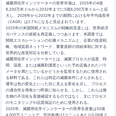
滅菌用化学インジケーターの世界市場は、2025年の4億
8,200万米ドルから2032年までに5億8,200万米ドルへと拡
大し、2026年から2032年までの期間における年平均成長率
（CAGR）は2.7％になると見込まれています。
2025年の米国関税メカニズムの戦略的見直しは、世界経済
ガバナンスの規範を再定義しつつあります。本調査では、
関税エスカレーションの伝播メカニズムと、企業の投資戦
略、地域貿易ネットワーク、重要資材の供給体制に対する
世界的な政策対応を分析している。
滅菌用化学インジケーターとは、滅菌プロセスが温度、時
間、湿度、または滅菌剤濃度といった予め定義されたパラ
メータを満たしているかどうかを監視するために使用され
る材料である。これらは特定の滅菌条件にさらされると、
通常は色の変化といった目に見える変化を示し、プロセス
の適合性を簡単かつ即座に知らせる。しかし、これらは微
生物の不活化を直接確認するものではなく、主にプロセス
のモニタリングや品質保証のために使用される。
2025年、滅菌用化学インジケーターの世界生産量は50億
4,000万ユニットで、平均単価は1ユニットあたり0.09米ド