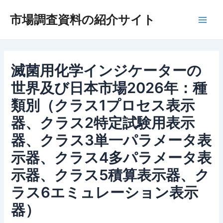
内
市場調査資料の紹介サイト
容
Main
を
ス
Men
キ
ッ
滅菌用化学インジケーターの
プ
世界及び日本市場2026年：種
類別（クラス1プロセス表示
器、クラス2特定試験用表示
器、クラス3単一パラメータ表
示器、クラス4多パラメータ表
示器、クラス5積算表示器、ク
ラス6エミュレーション表示
器）