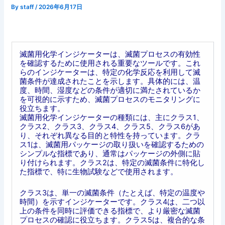
By
staff
/
2026年6月17日
滅菌用化学インジケーターは、滅菌プロセスの有効性
を確認するために使用される重要なツールです。これ
らのインジケーターは、特定の化学反応を利用して滅
菌条件が達成されたことを示します。具体的には、温
度、時間、湿度などの条件が適切に満たされているか
を可視的に示すため、滅菌プロセスのモニタリングに
役立ちます。
滅菌用化学インジケーターの種類には、主にクラス1、
クラス2、クラス3、クラス4、クラス5、クラス6があ
り、それぞれ異なる目的と特性を持っています。クラ
ス1は、滅菌用パッケージの取り扱いを確認するための
シンプルな指標であり、通常はパッケージの外側に貼
り付けられます。クラス2は、特定の滅菌条件に特化し
た指標で、特に生物試験などで使用されます。
クラス3は、単一の滅菌条件（たとえば、特定の温度や
時間）を示すインジケーターです。クラス4は、二つ以
上の条件を同時に評価できる指標で、より厳密な滅菌
プロセスの確認に役立ちます。クラス5は、複合的な条