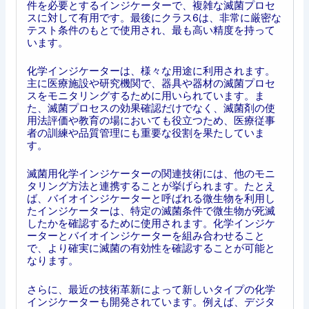
件を必要とするインジケーターで、複雑な滅菌プロセ
スに対して有用です。最後にクラス6は、非常に厳密な
テスト条件のもとで使用され、最も高い精度を持って
います。
化学インジケーターは、様々な用途に利用されます。
主に医療施設や研究機関で、器具や器材の滅菌プロセ
スをモニタリングするために用いられています。ま
た、滅菌プロセスの効果確認だけでなく、滅菌剤の使
用法評価や教育の場においても役立つため、医療従事
者の訓練や品質管理にも重要な役割を果たしていま
す。
滅菌用化学インジケーターの関連技術には、他のモニ
タリング方法と連携することが挙げられます。たとえ
ば、バイオインジケーターと呼ばれる微生物を利用し
たインジケーターは、特定の滅菌条件で微生物が死滅
したかを確認するために使用されます。化学インジケ
ーターとバイオインジケーターを組み合わせること
で、より確実に滅菌の有効性を確認することが可能と
なります。
さらに、最近の技術革新によって新しいタイプの化学
インジケーターも開発されています。例えば、デジタ