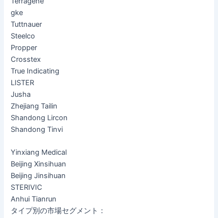
Terragene
gke
Tuttnauer
Steelco
Propper
Crosstex
True Indicating
LISTER
Jusha
Zhejiang Tailin
Shandong Lircon
Shandong Tinvi
Yinxiang Medical
Beijing Xinsihuan
Beijing Jinsihuan
STERIVIC
Anhui Tianrun
タイプ別の市場セグメント：