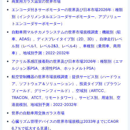
商業用ガラス温室の世界市場
エンコーダ付きサーボモーターの世界及び日本市場2026年：種類
別（インクリメンタルエンコーダサーボモーター、アブソリュー
トエンコーダサーボモーター）
自動車用マルチカメラシステムの世界市場規模調査：機能別（駐
車、ADAS）、ディスプレイタイプ別（2D、3D）、自律走行レベ
ル別（レベル1、レベル2&3、レベル4）、車種別（乗用車、商用
車）、地域別予測：2022-2032年
アクリル系感圧接着剤の世界及び日本市場2026年：種類別（エマ
ルジョン系PSA、水溶性PSA、ホットメルトPSA）
航空管制機器の世界市場規模調査：提供サービス別（ハードウェ
ア、ソフトウェア＆ソリューション）、投資タイプ別（ブラウン
フィールド、グリーンフィールド）、空域別（ARTCC、
TRACON、ATCT、リモートタワー）、サービス別、用途別、空
港規模別、地域別予測：2022-2032年
世界の自動車用交換ガラス市場
心臓リズム管理デバイスの世界市場規模は2033年までにCAGR
6.7％で拡大する見通し