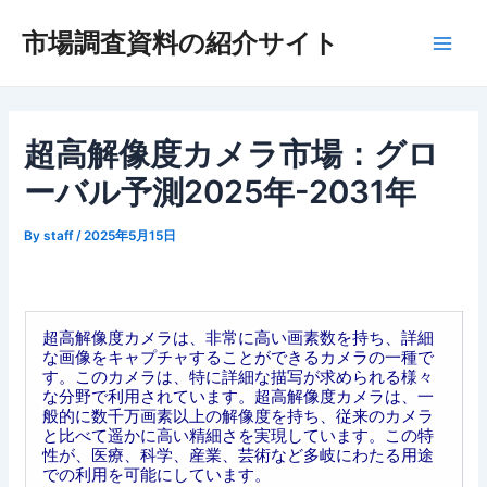
内
市場調査資料の紹介サイト
容
Main
を
ス
Men
キ
ッ
超高解像度カメラ市場：グロ
プ
ーバル予測2025年-2031年
By
staff
/
2025年5月15日
超高解像度カメラは、非常に高い画素数を持ち、詳細
な画像をキャプチャすることができるカメラの一種で
す。このカメラは、特に詳細な描写が求められる様々
な分野で利用されています。超高解像度カメラは、一
般的に数千万画素以上の解像度を持ち、従来のカメラ
と比べて遥かに高い精細さを実現しています。この特
性が、医療、科学、産業、芸術など多岐にわたる用途
での利用を可能にしています。