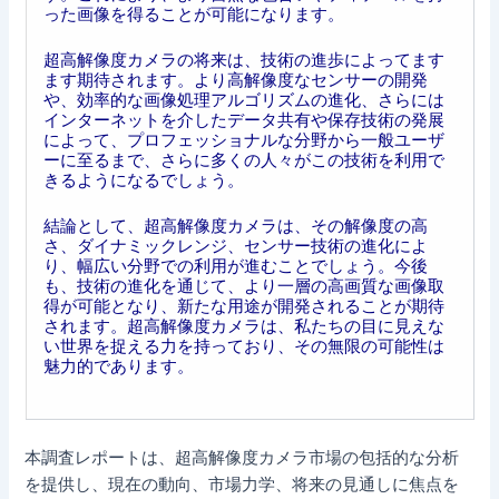
った画像を得ることが可能になります。
超高解像度カメラの将来は、技術の進歩によってます
ます期待されます。より高解像度なセンサーの開発
や、効率的な画像処理アルゴリズムの進化、さらには
インターネットを介したデータ共有や保存技術の発展
によって、プロフェッショナルな分野から一般ユーザ
ーに至るまで、さらに多くの人々がこの技術を利用で
きるようになるでしょう。
結論として、超高解像度カメラは、その解像度の高
さ、ダイナミックレンジ、センサー技術の進化によ
り、幅広い分野での利用が進むことでしょう。今後
も、技術の進化を通じて、より一層の高画質な画像取
得が可能となり、新たな用途が開発されることが期待
されます。超高解像度カメラは、私たちの目に見えな
い世界を捉える力を持っており、その無限の可能性は
魅力的であります。
本調査レポートは、超高解像度カメラ市場の包括的な分析
を提供し、現在の動向、市場力学、将来の見通しに焦点を