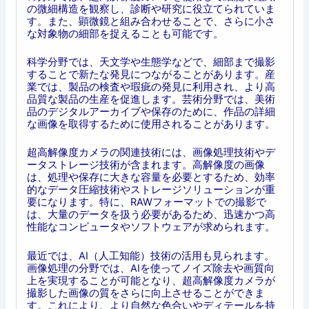
の微細構造を観察し、診断や研究に役立てられていま
す。また、顕微鏡と組み合わせることで、さらに小さ
な対象物の細部を捉えることも可能です。
科学分野では、天文学や生態学などで、細部まで撮影
することで新たな発見につながることがあります。産
業では、製品の検査や瑕疵の発見に利用され、より高
品質な製品の生産を促進します。芸術分野では、美術
品のデジタルアーカイブや保存のために、作品の詳細
な画像を取得するために使用されることがあります。
超高解像度カメラの関連技術には、画像処理技術やデ
ータストレージ技術が含まれます。高解像度の画像
は、処理や保存に大きな容量を必要とするため、効率
的なデータ圧縮技術やストレージソリューションが重
要になります。特に、RAWフォーマットでの撮影で
は、大量のデータを扱う必要があるため、迅速かつ高
性能なコンピュータやソフトウェアが求められます。
最近では、AI（人工知能）技術の活用も見られます。
画像処理の分野では、AIを使ってノイズ除去や画質向
上を実現することが可能となり、超高解像度カメラが
撮影した画像の質をさらに向上させることができま
す。これにより、より自然な色合いやディテールを持