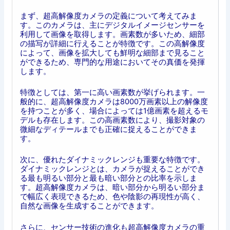
まず、超高解像度カメラの定義について考えてみま
す。このカメラは、主にデジタルイメージセンサーを
利用して画像を取得します。画素数が多いため、細部
の描写が詳細に行えることが特徴です。この高解像度
によって、画像を拡大しても鮮明な細部まで見ること
ができるため、専門的な用途においてその真価を発揮
します。
特徴としては、第一に高い画素数が挙げられます。一
般的に、超高解像度カメラは8000万画素以上の解像度
を持つことが多く、場合によっては1億画素を超えるモ
デルも存在します。この高画素数により、撮影対象の
微細なディテールまでも正確に捉えることができま
す。
次に、優れたダイナミックレンジも重要な特徴です。
ダイナミックレンジとは、カメラが捉えることができ
る最も明るい部分と最も暗い部分との比率を示しま
す。超高解像度カメラは、暗い部分から明るい部分ま
で幅広く表現できるため、色や陰影の再現性が高く、
自然な画像を生成することができます。
さらに、センサー技術の進化も超高解像度カメラの重