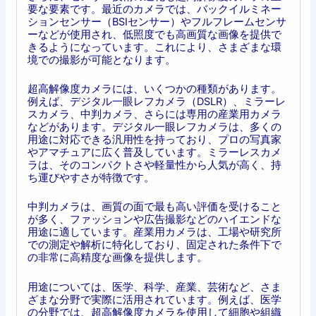
要な要素です。最近のカメラでは、バックイルミネー
ションセンサー（BSIセンサー）やフルフレームセンサ
ーなどが使用され、低照度でも高画質な画像を提供で
きるようになっています。これにより、さまざまな環
境での撮影が可能となります。
超高解像度カメラには、いくつかの種類があります。
例えば、デジタル一眼レフカメラ（DSLR）、ミラーレ
スカメラ、中判カメラ、さらには専用の産業用カメラ
などがあります。デジタル一眼レフカメラは、多くの
用途に対応できる汎用性を持っており、プロの写真家
やアマチュアに広く普及しています。ミラーレスカメ
ラは、そのコンパクトさや軽量性から人気が高く、持
ち運びやすさが特徴です。
中判カメラは、画質の面で最も高い評価を受けること
が多く、ファッションや広告撮影などのハイエンドな
用途に適しています。産業用カメラは、工場や研究所
での測定や解析に特化しており、固定された条件下で
の非常に高精度な画像を提供します。
用途については、医学、科学、産業、芸術など、さま
ざまな分野で実際に活用されています。例えば、医学
の分野では、超高解像度カメラを使用して細胞や組織