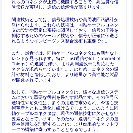
れらのコネクタが正確に機能することで、高品質な信
号伝送が実現し、通信の信頼性が高まります。
関連技術としては、信号処理技術や高周波回路設計が
挙げられます。これらの技術は、同軸ケーブルコネク
タの設計や選定に密接に関係しており、信号の干渉を
排除するためのシールド技術や、信号が正確に伝送さ
れるようなインピーダンス整合技術も重要です。
また、最近では、同軸ケーブルコネクタにも新たなト
レンドが見られます。特に、5G通信やIoT（Internet of
Things）の進展に伴い、より高周波数帯に対応したコ
ネクタが求められています。このため、コネクタの設
計や材料も進化しており、より軽量かつ高性能な製品
が開発されています。
総じて、同軸ケーブルコネクタは、様々な通信システ
ムにおいて重要な役割を果たす部品です。その信号伝
送特性や耐久性は、多くの用途で求められ、今後も技
術革新とともに進化し続けるでしょう。このように同
軸ケーブルコネクタは、現代の通信技術に欠かせない
要素となっています。そのため、適切なコネクタの選
定や使用法を理解することは、より効果的なネットワ
ークの構築に寄与することとなるでしょう。