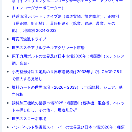
別（インクリメンタルエンコーダサーボモーター、アブソリュー
トエンコーダサーボモーター）
鉄道市場レポート：タイプ別（鉄道貨物、旅客鉄道）、距離別
（長距離、短距離）、最終用途別（鉱業、建設、農業、その
他）、地域別 2024-2032
可変周波数ドライブ
世界のステアリルブチルアクリレート市場
原子力用ボルトの世界及び日本市場2026年：種類別（ステンレス
鋼、合金）
小児整形外科固定具の世界市場規模は2033年までにCAGR 7.8％
で拡大する見通し
燃料カードの世界市場（2026～2033）：市場規模、シェア、動
向分析
飼料加工機械の世界市場2025：種類別（粉砕機、混合機、ペレッ
ト＆押し出し、その他）、用途別分析
世界のスコーネ市場
ハンドヘルド型磁気スイーパーの世界及び日本市場2026年：種類