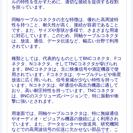
ルの特性を生かすために、適切な接続を提供する役割
を担っています。
同軸ケーブルコネクタの主な特徴は、優れた高周波特
性を持つこと、耐久性が高く、接続が容易であること
です。また、サイズや形状が多様で、さまざまな用途
に対応しています。このため、同軸ケーブルコネクタ
は、放送、通信、データ伝送など、幅広い分野で利用
されています。
種類としては、代表的なものとしてBNCコネクタ、Fコ
ネクタ、Nコネクタ、そしてTNCコネクタが挙げられ
ます。BNCコネクタは、主に映像信号や測定機器で使
用されています。Fコネクタは、ケーブルテレビや衛星
放送に広く用いられ、信号衰減が少ない特性を持って
います。Nコネクタは、RF通信や高出力機器に適して
おり、高い耐圧特性を持っています。TNCコネクタ
は、BNCのスクリュー式バージョンで、特に振動や衝
撃に強いとされます。
用途面では、同軸ケーブルコネクタは、特に無線通信
やオーディオ・ビジュアル機器の接続によく利用され
ています。また、データセンターや放送局、研究機関
などでの高周波信号の伝送に欠かせない部品です。こ