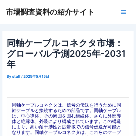
内
市場調査資料の紹介サイト
容
Main
を
ス
Men
キ
ッ
同軸ケーブルコネクタ市場：
プ
グローバル予測2025年-2031
年
By
staff
/
2025年5月15日
同軸ケーブルコネクタは、信号の伝送を行うために同
軸ケーブルと接続するための部品です。同軸ケーブル
は、中心導体、その周囲を囲む絶縁体、さらに外部導
体と絶縁体、外装により構成されています。この構造
により、高い耐干渉性と広帯域での信号伝送が可能と
なります。同軸ケーブルコネクタは、これらのケーブ