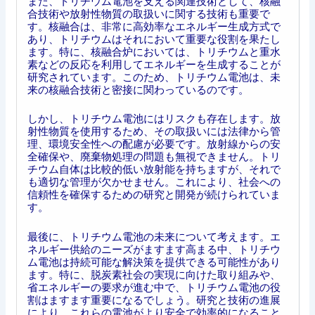
また、トリチウム電池を支える関連技術として、核融
合技術や放射性物質の取扱いに関する技術も重要で
す。核融合は、非常に高効率なエネルギー生成方式で
あり、トリチウムはそれにおいて重要な役割を果たし
ます。特に、核融合炉においては、トリチウムと重水
素などの反応を利用してエネルギーを生成することが
研究されています。このため、トリチウム電池は、未
来の核融合技術と密接に関わっているのです。
しかし、トリチウム電池にはリスクも存在します。放
射性物質を使用するため、その取扱いには法律から管
理、環境安全性への配慮が必要です。放射線からの安
全確保や、廃棄物処理の問題も無視できません。トリ
チウム自体は比較的低い放射能を持ちますが、それで
も適切な管理が欠かせません。これにより、社会への
信頼性を確保するための研究と開発が続けられていま
す。
最後に、トリチウム電池の未来について考えます。エ
ネルギー供給のニーズがますます高まる中、トリチウ
ム電池は持続可能な解決策を提供できる可能性があり
ます。特に、脱炭素社会の実現に向けた取り組みや、
省エネルギーの要求が進む中で、トリチウム電池の役
割はますます重要になるでしょう。研究と技術の進展
により、これらの電池がより安全で効率的になること