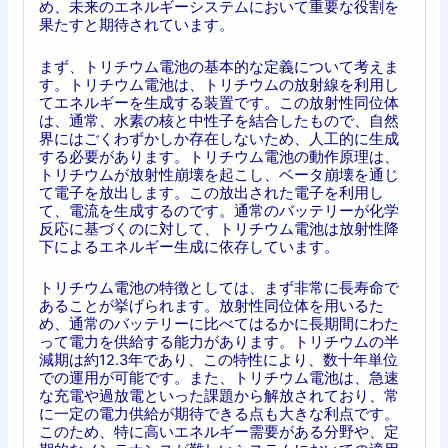
め、未来のエネルギーシステムにおいて重要な役割を
果たすと期待されています。
まず、トリチウム電池の基本的な定義について考えま
す。トリチウム電池は、トリチウムの放射線を利用し
てエネルギーを生成する装置です。この放射性同位体
は、通常、水素の核と中性子を結合したもので、自然
界にはごくわずかしか存在しないため、人工的に生成
する必要があります。トリチウム電池の動作原理は、
トリチウムが放射性崩壊を起こし、ベータ崩壊を通じ
て電子を放出します。この放出された電子を利用し
て、電流を生成するのです。通常のバッテリーが化学
反応に基づくのに対して、トリチウム電池は放射性降
下によるエネルギー生成に依存しています。
トリチウム電池の特徴としては、まず非常に長寿命で
あることが挙げられます。放射性同位体を用いるた
め、通常のバッテリーに比べてはるかに長期間にわた
って電力を供給する能力があります。トリチウムの半
減期は約12.3年であり、この特性により、数十年単位
での運用が可能です。また、トリチウム電池は、急速
な充電や過放電といった課題から解放されており、常
に一定の電力供給が期待できる点も大きな利点です。
このため、特に高いエネルギー需要がある分野や、定