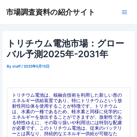
内
市場調査資料の紹介サイト
容
Main
を
ス
Men
キ
ッ
トリチウム電池市場：グロー
プ
バル予測2025年-2031年
By
staff
/
2025年5月15日
トリチウム電池は、核融合技術を利用した新しい形の
エネルギー供給装置であり、特にトリチウムという放
射性同位体を使用することが特徴です。トリチウム
は、水素の一種であるため、軽水素と同様に化学的に
エネルギーを放出することができますが、放射性であ
る特性ゆえに、その取り扱いや利用法には特別な配慮
が必要です。このトリチウム電池は、従来のバッテリ
ーとは異なり、持続的なエネルギー供給が可能なた