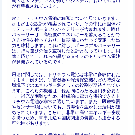
期的なメンテナンスが難しいシステムにおいての適用
が有望視されています。
次に、トリチウム電池の種類について見ていきます。
さまざまな設計が考案されており、その中には固体バ
ッテリーとポータブルバッテリーが含まれます。固体
バッテリーは、高密度のエネルギーを蓄えることがで
きる特性を持っており、長期間にわたって安定した出
力を維持します。これに対し、ポータブルバッテリー
は、持ち運びの便を重視した設計となっています。用
途に応じて、これらの異なるタイプのトリチウム電池
が開発されているのです。
用途に関しては、トリチウム電池は非常に多岐にわた
ります。例えば、宇宙機器や深海探査機などの特殊な
環境下でのエネルギー源としての役割が期待されてい
ます。これらの機器は、長期間にわたる運用を必要と
し、補充が困難なため、持続的に電力を供給できるト
リチウム電池が非常に適しています。また、医療機器
やセンサー類においても、長寿命を生かした活用が進
められています。さらに、非常に高いエネルギー密度
を持つため、軍事用途や国防関連の装置にも適合する
可能性があります。