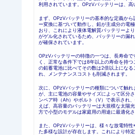
利用されています。OPzVバッテリーは、
まず、OPzVバッテリーの基本的な定義か
ー変換に基づいて動作し、鉛が主成分の電極
おり、これにより液体電解質バッテリーより
がゲル化されているため、バッテリーの漏れ
が確保されています。
OPzVバッテリーの特徴の一つは、長寿命で
く、正常な条件下では8年以上の寿命を持つ
の鉛蓄電池に比べてその数は2倍以上になる
れ、メンテナンスコストも削減されます。
次に、OPzVバッテリーの種類について触れ
が、主に電池の容量やサイズによって区分さ
ンペア時（Ah）やボルト（V）で表示され
えば、高容量のバッテリーは大規模な太陽光
方で小型のモデルは家庭用の用途に最適化さ
また、OPzVバッテリーは、様々な放電特
た多様な設計が存在します。これにより特定