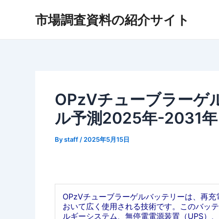
内
市場調査資料の紹介サイト
容
を
ス
キ
ッ
プ
OPzVチューブラー
ル予測2025年-2031年
By
staff
/
2025年5月15日
OPzVチューブラーゲルバッテリーは、再
おいて広く使用される技術です。このバッテ
ルギーシステム、無停電電源装置（UPS）