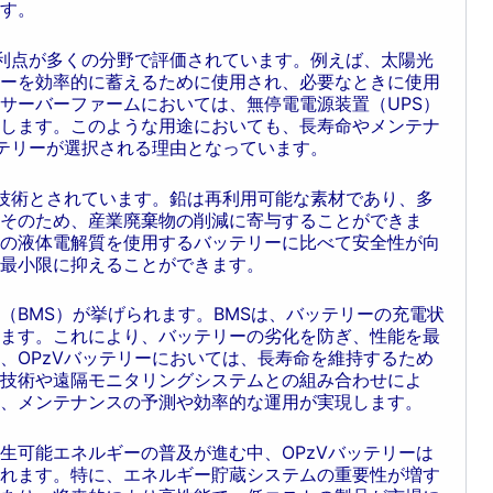
す。
な利点が多くの分野で評価されています。例えば、太陽光
ーを効率的に蓄えるために使用され、必要なときに使用
サーバーファームにおいては、無停電電源装置（UPS）
します。このような用途においても、長寿命やメンテナ
ッテリーが選択される理由となっています。
い技術とされています。鉛は再利用可能な素材であり、多
そのため、産業廃棄物の削減に寄与することができま
の液体電解質を使用するバッテリーに比べて安全性が向
最小限に抑えることができます。
（BMS）が挙げられます。BMSは、バッテリーの充電状
ます。これにより、バッテリーの劣化を防ぎ、性能を最
、OPzVバッテリーにおいては、長寿命を維持するため
技術や遠隔モニタリングシステムとの組み合わせによ
、メンテナンスの予測や効率的な運用が実現します。
生可能エネルギーの普及が進む中、OPzVバッテリーは
れます。特に、エネルギー貯蔵システムの重要性が増す