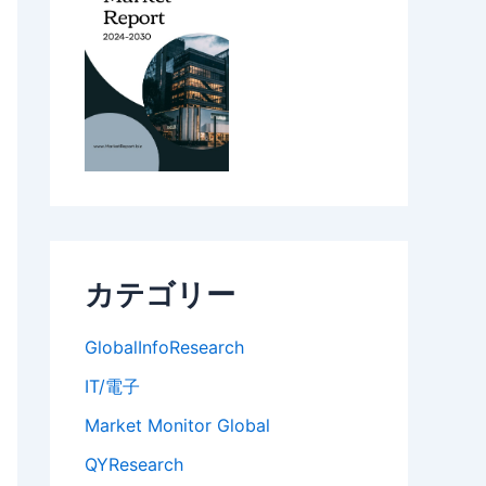
カテゴリー
GlobalInfoResearch
IT/電子
Market Monitor Global
QYResearch