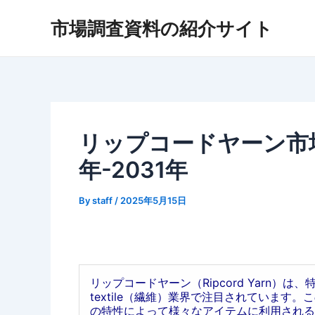
内
市場調査資料の紹介サイト
容
を
ス
キ
ッ
プ
リップコードヤーン市場
年-2031年
By
staff
/
2025年5月15日
リップコードヤーン（Ripcord Yarn
textile（繊維）業界で注目されていま
の特性によって様々なアイテムに利用される