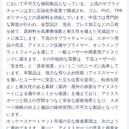
において不可欠な補助製品となっている。 上流のサプライ
チェーンは主に石油化学産業で構成され、ゴム、PVC、TPR
ポリマーなどの原材料を供給しています。中流では専門的
な製造が行われ、金型設計、混合、プレス加工などの工程
を経て、原材料を高摩擦係数と耐久性を備えた完成品マッ
トに加工します。下流のサプライチェーンは、スポーツ用
品小売店、アイスリンク設備サプライヤー、オンラインプ
ラットフォームを通じて、一般ユーザーや商業用アイスリ
ンクに届きます。 その中核的な需要は、下流ユーザーの
「安全性」と「資産保護」という二つのニーズに由来して
います。本製品は、強力な滑り止め性能（アイススケート
を履いたユーザーに安定した立ち位置を提供し、転倒を防
止）と耐久性のある素材（屋内・屋外の床面をアイススケ
ートによる傷や水シミから保護）を備えており、アイスス
ポーツと陸上の空間をつなぐ安全な緩衝地帯となり、スポ
ーツ体験の向上と施設の維持管理に不可欠な製品となって
います。
ホッケースケートマット市場の主な推進要因は、次のよう
に要約できます。第一に、アイススポーツの普及と商業化