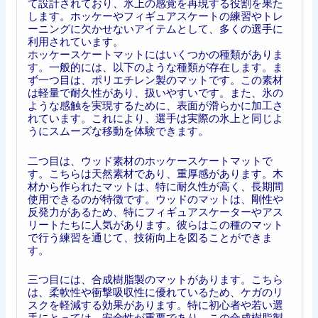
て設計されており、氷上の感覚を再現する役割を果た
します。ホッケーやフィギュアスケートの練習やトレ
ーニングに欠かせないアイテムとして、多くの選手に
利用されています。
ホッケースケートマットにはいくつかの種類がありま
す。一般的には、以下のような種類が存在します。ま
ず一つ目は、ポリエチレン製のマットです。この素材
は軽量で耐久性があり、扱いやすいです。また、氷の
ような感触を実現するために、表面が滑らかに加工さ
れています。これにより、選手は実際の氷上と同じよ
うにスムーズな移動を体験できます。
二つ目は、ウッド素材のホッケースケートマットで
す。こちらは天然素材であり、重厚感があります。木
材から作られたマットは、特に耐久性が高く、長期間
使用できるのが特徴です。ウッドのマットは、剛性や
反発力があるため、特にフィギュアスケーターやアス
リートたちに人気があります。彼らはこの種のマット
で行う練習を通じて、技術向上を図ることができま
す。
三つ目には、合成樹脂製のマットがあります。こちら
は、柔軟性や衝撃吸収性に優れているため、ケガのリ
スクを軽減する効果があります。特に初心者や若い選
手にとっては、安全性が重要であり、この合成樹脂製