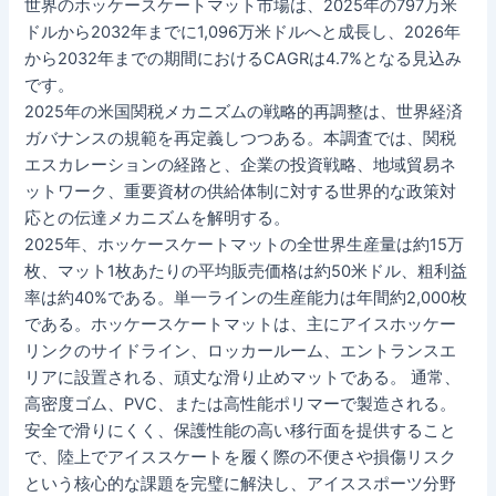
世界のホッケースケートマット市場は、2025年の797万米
ドルから2032年までに1,096万米ドルへと成長し、2026年
から2032年までの期間におけるCAGRは4.7%となる見込み
です。
2025年の米国関税メカニズムの戦略的再調整は、世界経済
ガバナンスの規範を再定義しつつある。本調査では、関税
エスカレーションの経路と、企業の投資戦略、地域貿易ネ
ットワーク、重要資材の供給体制に対する世界的な政策対
応との伝達メカニズムを解明する。
2025年、ホッケースケートマットの全世界生産量は約15万
枚、マット1枚あたりの平均販売価格は約50米ドル、粗利益
率は約40%である。単一ラインの生産能力は年間約2,000枚
である。ホッケースケートマットは、主にアイスホッケー
リンクのサイドライン、ロッカールーム、エントランスエ
リアに設置される、頑丈な滑り止めマットである。 通常、
高密度ゴム、PVC、または高性能ポリマーで製造される。
安全で滑りにくく、保護性能の高い移行面を提供すること
で、陸上でアイススケートを履く際の不便さや損傷リスク
という核心的な課題を完璧に解決し、アイススポーツ分野