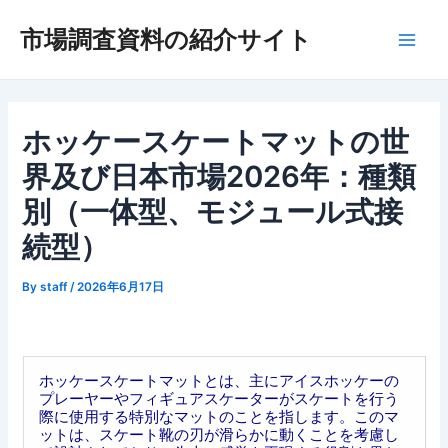
内
市場調査資料の紹介サイト
容
Main
を
ス
Men
キ
ッ
ホッケースケートマットの世
プ
界及び日本市場2026年：種類
別（一体型、モジュール式接
続型）
By
staff
/
2026年6月17日
ホッケースケートマットとは、主にアイスホッケーの
プレーヤーやフィギュアスケーターがスケートを行う
際に使用する特別なマットのことを指します。このマ
ットは、スケート靴の刃が滑らかに動くことを考慮し