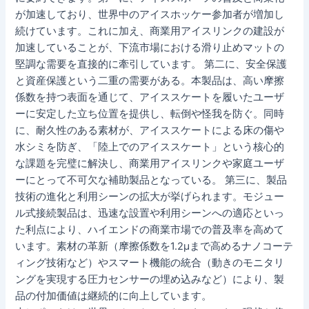
が加速しており、世界中のアイスホッケー参加者が増加し
続けています。これに加え、商業用アイスリンクの建設が
加速していることが、下流市場における滑り止めマットの
堅調な需要を直接的に牽引しています。 第二に、安全保護
と資産保護という二重の需要がある。本製品は、高い摩擦
係数を持つ表面を通じて、アイススケートを履いたユーザ
ーに安定した立ち位置を提供し、転倒や怪我を防ぐ。同時
に、耐久性のある素材が、アイススケートによる床の傷や
水シミを防ぎ、「陸上でのアイススケート」という核心的
な課題を完璧に解決し、商業用アイスリンクや家庭ユーザ
ーにとって不可欠な補助製品となっている。 第三に、製品
技術の進化と利用シーンの拡大が挙げられます。モジュー
ル式接続製品は、迅速な設置や利用シーンへの適応といっ
た利点により、ハイエンドの商業市場での普及率を高めて
います。素材の革新（摩擦係数を1.2μまで高めるナノコーテ
ィング技術など）やスマート機能の統合（動きのモニタリ
ングを実現する圧力センサーの埋め込みなど）により、製
品の付加価値は継続的に向上しています。