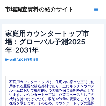
内
市場調査資料の紹介サイト
容
Main
を
ス
Men
キ
ッ
家庭用カウンタートップ市
プ
場：グローバル予測2025
年-2031年
By
staff
/
2025年5月15日
家庭用カウンタートップは、住宅内の様々な空間で使
用される重要な構造部材であり、主にキッチンやバス
ルームにおいて機能的かつ美観を保つ役割を果たして
います。カウンタートップは、作業スペースとしての
機能を持つだけでなく、収納や装飾の要素としても存
在感を示します。そのため、カウンタートップの選択