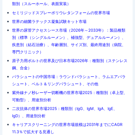
類別（スルーホール、表面実装）
セミリジッドスプレーポリウレタンフォームの世界市場
世界の細菌ラテックス凝集試験キット市場
世界の尿管アクセスシース市場（2026年～2033年）：製品種類
別（標準（シングルルーメン）、補強型、デュアルルーメン）、
疾患別（結石治療）、年齢層別、サイズ別、最終用途別（病院、
専門クリニック）
原子力用ボルトの世界及び日本市場2026年：種類別（ステンレス
鋼、合金）
パラシュートの中国市場：ラウンドパラシュート、ラムエアパラ
シュート、ベルト＆リングパラシュート、その他
紫外線ナノ秒レーザー切断機の世界市場2025：種類別（卓上型、
可動型）、用途別分析
二次抗体の世界市場2025：種類別（IgG、IgM、IgA、IgE、
IgD）、用途別分析
キャリアスクリーニングの世界市場規模は2031年までにCAGR
11.3％で拡大する見通し