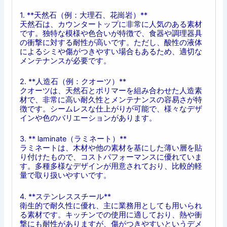
1. **天然石（例：大理石、花崗岩）**
天然石は、カウンタートップに非常に人気のある素材
です。独特な模様や色合いが特徴で、食器や調理器具
の衝撃に対する耐性が高いです。ただし、酸性の液体
によるシミや傷がつきやすい場合もあるため、適切な
メンテナンスが必要です。
2. **人造石（例：クオーツ）**
クオーツは、天然石とポリマーを組み合わせた人造素
材で、非常に高い耐久性とメンテナンスの容易さが特
徴です。シームレスな仕上がりが可能で、様々なデザ
インや色のバリエーションがあります。
3. ** laminate（ラミネート）**
ラミネートは、木材や他の素材を基にした薄い層を貼
り付けたもので、コストパフォーマンスに優れていま
す。多種多様なデザインが用意されており、比較的軽
量で取り扱いやすいです。
4. **ステンレススチール**
衛生的で耐久性に優れ、主に業務用としても用いられ
る素材です。キッチンでの使用に適しており、熱や衝
撃にも耐性がありますが、傷がつきやすいというデメ