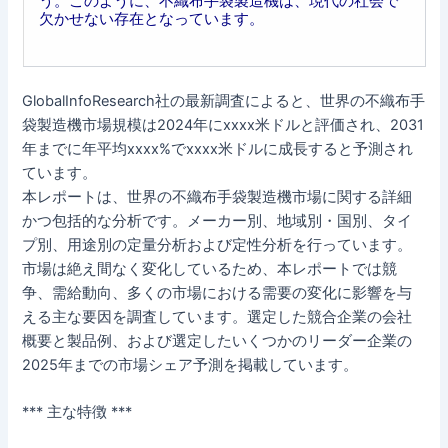
う。このように、不織布手袋製造機は、現代の社会で
欠かせない存在となっています。
GlobalInfoResearch社の最新調査によると、世界の不織布手
袋製造機市場規模は2024年にxxxx米ドルと評価され、2031
年までに年平均xxxx%でxxxx米ドルに成長すると予測され
ています。
本レポートは、世界の不織布手袋製造機市場に関する詳細
かつ包括的な分析です。メーカー別、地域別・国別、タイ
プ別、用途別の定量分析および定性分析を行っています。
市場は絶え間なく変化しているため、本レポートでは競
争、需給動向、多くの市場における需要の変化に影響を与
える主な要因を調査しています。選定した競合企業の会社
概要と製品例、および選定したいくつかのリーダー企業の
2025年までの市場シェア予測を掲載しています。
*** 主な特徴 ***