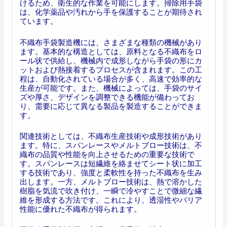
けるため、衛生的な作業を可能にします。掃除用手袋
は、化学薬品や汚れから手を保護することが期待され
ています。
不織布手袋製造機には、さまざまな種類の機械があり
ます。基本的な構造としては、原料となる不織布をロ
ール状で供給し、機械内で成形しながら手袋の形にカ
ットおよび熱接着するプロセスが含まれます。この工
程は、自動化されている場合が多く、高速で効率的な
生産が可能です。また、機械によっては、手袋のサイ
ズや厚さ、デザインを調整できる機能が備わってお
り、需要に応じて異なる製品を製造することができま
す。
関連技術としては、不織布生産技術や成形技術があり
ます。特に、スパンレースやメルトブロー技術は、不
織布の品質や性能を向上させるための重要な技術で
す。スパンレースは短繊維を絡ませてシート状に加工
する技術であり、強度と柔軟性を持った不織布を生み
出します。一方、メルトブロー技術は、熱で溶かした
樹脂を気流で吹き付け、一瞬で冷やすことで微細な繊
維を形成する方法です。これにより、透湿性やバリア
性能に優れた不織布が得られます。