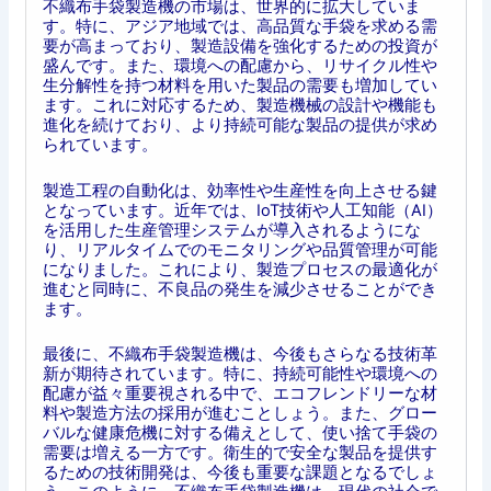
不織布手袋製造機の市場は、世界的に拡大していま
す。特に、アジア地域では、高品質な手袋を求める需
要が高まっており、製造設備を強化するための投資が
盛んです。また、環境への配慮から、リサイクル性や
生分解性を持つ材料を用いた製品の需要も増加してい
ます。これに対応するため、製造機械の設計や機能も
進化を続けており、より持続可能な製品の提供が求め
られています。
製造工程の自動化は、効率性や生産性を向上させる鍵
となっています。近年では、IoT技術や人工知能（AI）
を活用した生産管理システムが導入されるようにな
り、リアルタイムでのモニタリングや品質管理が可能
になりました。これにより、製造プロセスの最適化が
進むと同時に、不良品の発生を減少させることができ
ます。
最後に、不織布手袋製造機は、今後もさらなる技術革
新が期待されています。特に、持続可能性や環境への
配慮が益々重要視される中で、エコフレンドリーな材
料や製造方法の採用が進むことしょう。また、グロー
バルな健康危機に対する備えとして、使い捨て手袋の
需要は増える一方です。衛生的で安全な製品を提供す
るための技術開発は、今後も重要な課題となるでしょ