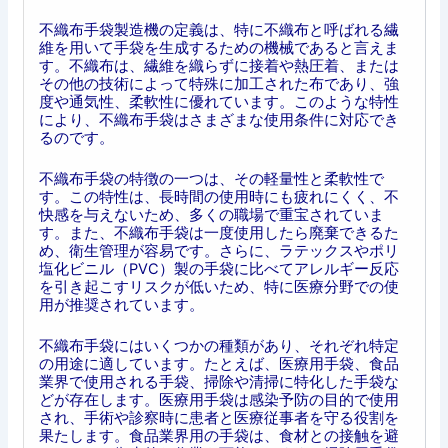
不織布手袋製造機の定義は、特に不織布と呼ばれる繊
維を用いて手袋を生成するための機械であると言えま
す。不織布は、繊維を織らずに接着や熱圧着、または
その他の技術によって特殊に加工された布であり、強
度や通気性、柔軟性に優れています。このような特性
により、不織布手袋はさまざまな使用条件に対応でき
るのです。
不織布手袋の特徴の一つは、その軽量性と柔軟性で
す。この特性は、長時間の使用時にも疲れにくく、不
快感を与えないため、多くの職場で重宝されていま
す。また、不織布手袋は一度使用したら廃棄できるた
め、衛生管理が容易です。さらに、ラテックスやポリ
塩化ビニル（PVC）製の手袋に比べてアレルギー反応
を引き起こすリスクが低いため、特に医療分野での使
用が推奨されています。
不織布手袋にはいくつかの種類があり、それぞれ特定
の用途に適しています。たとえば、医療用手袋、食品
業界で使用される手袋、掃除や清掃に特化した手袋な
どが存在します。医療用手袋は感染予防の目的で使用
され、手術や診察時に患者と医療従事者を守る役割を
果たします。食品業界用の手袋は、食材との接触を避