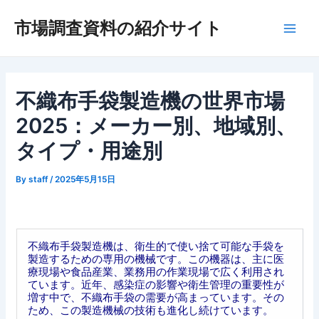
内
市場調査資料の紹介サイト
容
Main
を
ス
Men
キ
ッ
不織布手袋製造機の世界市場
プ
2025：メーカー別、地域別、
タイプ・用途別
By
staff
/
2025年5月15日
不織布手袋製造機は、衛生的で使い捨て可能な手袋を
製造するための専用の機械です。この機器は、主に医
療現場や食品産業、業務用の作業現場で広く利用され
ています。近年、感染症の影響や衛生管理の重要性が
増す中で、不織布手袋の需要が高まっています。その
ため、この製造機械の技術も進化し続けています。