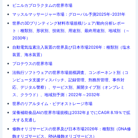
ビニルカプロラクタムの世界市場
マッスルマッサージャー市場：グローバル予測2025年-2031年
世界の3Dプリンティング材料市場規模/シェア/動向分析レポー
ト：種類別、形状別、技術別、用途別、最終用途別、地域別 （～
2030年）
自動電気塩素注入装置の世界及び日本市場2026年：種類別（塩水
装置、海水装置）
プロテウスの世界市場
法執行ソフトウェアの世界市場規模調査、コンポーネント別（コ
ンピュータ支援ディスパッチ、記録管理、刑務所管理、事件対
応、デジタル警察）、サービス別、展開タイプ別（オンプレミ
ス、クラウド）、地域別予測：2022年～2032年
世界のリアルタイム・ビデオストレージ市場
栄養補助食品AIの世界市場規模は2032年までにCAGR 8.19％で拡
大する見通し
修飾オリゴサービスの世界及び日本市場2026年：種類別（DNA修
飾オリゴサービス、RNA修飾オリゴサービス）