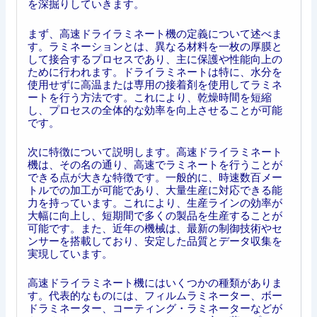
を深掘りしていきます。
まず、高速ドライラミネート機の定義について述べま
す。ラミネーションとは、異なる材料を一枚の厚膜と
して接合するプロセスであり、主に保護や性能向上の
ために行われます。ドライラミネートは特に、水分を
使用せずに高温または専用の接着剤を使用してラミネ
ートを行う方法です。これにより、乾燥時間を短縮
し、プロセスの全体的な効率を向上させることが可能
です。
次に特徴について説明します。高速ドライラミネート
機は、その名の通り、高速でラミネートを行うことが
できる点が大きな特徴です。一般的に、時速数百メー
トルでの加工が可能であり、大量生産に対応できる能
力を持っています。これにより、生産ラインの効率が
大幅に向上し、短期間で多くの製品を生産することが
可能です。また、近年の機械は、最新の制御技術やセ
ンサーを搭載しており、安定した品質とデータ収集を
実現しています。
高速ドライラミネート機にはいくつかの種類がありま
す。代表的なものには、フィルムラミネーター、ボー
ドラミネーター、コーティング・ラミネーターなどが