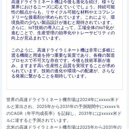
高速ドライラミネート機は今後も進化を続け、様々な
業界におけるニーズに応えていくでしょう。持続可能
性の観点からも、リサイクル可能な材料やエコフレン
ドリーな接着剤が求められています。これにより、環
境負荷の少ない製品設計が進むと期待されています。
さらに、IoT技術の導入によって、工場全体のIoT化が
進むことで、生産管理の効率化やトレーサビリティの
向上が見込まれています。
このように、高速ドライラミネート機は非常に多岐に
渡る機能と用途を持つ重要な装置であり、各種の製造
プロセスで不可欠な存在です。今後も技術革新が進
み、ますます高い生産性と品質を実現することが求め
られています。技術の進化や環境への配慮が、さらな
る発展に繋がることを期待しています。
世界の高速ドライラミネート機市場は2024年にxxxxx米ド
ルと算出され、2025年から2031年の予測期間中にxxxxx％
のCAGR（年平均成長率）を記録し、2031年にはxxxxx米ド
ルに達すると予測されています。
北米の高速ドライラミネート機市場は2025年から2031年の