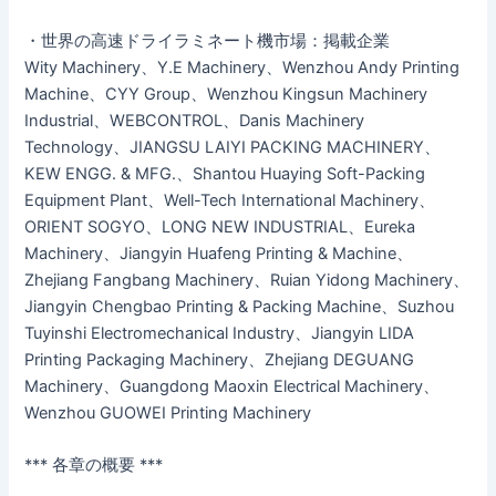
・世界の高速ドライラミネート機市場：掲載企業
Wity Machinery、Y.E Machinery、Wenzhou Andy Printing
Machine、CYY Group、Wenzhou Kingsun Machinery
Industrial、WEBCONTROL、Danis Machinery
Technology、JIANGSU LAIYI PACKING MACHINERY、
KEW ENGG. & MFG.、Shantou Huaying Soft-Packing
Equipment Plant、Well-Tech International Machinery、
ORIENT SOGYO、LONG NEW INDUSTRIAL、Eureka
Machinery、Jiangyin Huafeng Printing & Machine、
Zhejiang Fangbang Machinery、Ruian Yidong Machinery、
Jiangyin Chengbao Printing & Packing Machine、Suzhou
Tuyinshi Electromechanical Industry、Jiangyin LIDA
Printing Packaging Machinery、Zhejiang DEGUANG
Machinery、Guangdong Maoxin Electrical Machinery、
Wenzhou GUOWEI Printing Machinery
*** 各章の概要 ***