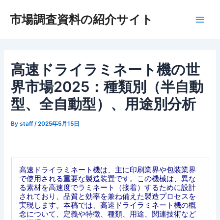
内
市場調査資料の紹介サイト
容
Main
を
ス
Men
キ
ッ
高速ドライラミネート機の世
プ
界市場2025：種類別（半自動
型、全自動型）、用途別分析
By
staff
/
2025年5月15日
高速ドライラミネート機は、主に印刷業界や包装業界
で使用される重要な製造装置です。この機械は、異な
る素材を高速度でラミネート（接着）するために設計
されており、品質と効率を兼ね備えた製造プロセスを
実現します。本稿では、高速ドライラミネート機の概
念について、定義や特徴、種類、用途、関連技術など