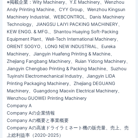
※掲載企業：Wity Machinery、Y.E Machinery、Wenzhou
Andy Printing Machine、CYY Group、Wenzhou Kingsun
Machinery Industrial、WEBCONTROL、Danis Machinery
Technology、JIANGSU LAIYI PACKING MACHINERY、
KEW ENGG. & MFG.、Shantou Huaying Soft-Packing
Equipment Plant、Well-Tech International Machinery、
ORIENT SOGYO、LONG NEW INDUSTRIAL、Eureka
Machinery、Jiangyin Huafeng Printing & Machine、
Zhejiang Fangbang Machinery、Ruian Yidong Machinery、
Jiangyin Chengbao Printing & Packing Machine、Suzhou
Tuyinshi Electromechanical Industry、Jiangyin LIDA
Printing Packaging Machinery、Zhejiang DEGUANG
Machinery、Guangdong Maoxin Electrical Machinery、
Wenzhou GUOWEI Printing Machinery
Company A
Company Aの企業情報
Company Aの概要と事業概要
Company Aの高速ドライラミネート機の販売量、売上、売
上総利益率（2020-2025）