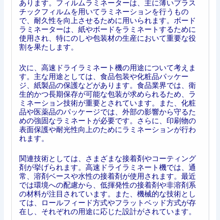
あります。フィルムラミネーターは、主に薄いプラス
チックフィルムを用いてラミネーションを行うもの
で、耐久性を向上させるために用いられます。ボード
ラミネーターは、紙やボードをラミネートするために
使用され、特にのしや包装材の生産において重要な役
割を果たします。
次に、高速ドライラミネート機の用途について考えま
す。主な用途としては、食品包装や化粧品パッケー
ジ、紙製品の保護などがあります。食品業界では、衛
生的かつ長期保存が可能な包装が求められるため、ラ
ミネーション技術が重要とされています。また、化粧
品や医薬品のパッケージでは、外部の影響から守るた
めの強固なラミネートが必要です。さらに、印刷物の
表面保護や耐光性向上のためにラミネーションが行わ
れます。
関連技術としては、さまざまな接着剤やコーティング
剤が挙げられます。高速ドライラミネート機では、通
常、溶剤ベースや水性の接着剤が使用されます。最近
では環境への配慮から、低揮発性の接着剤や非溶剤系
の材料が注目されています。また、機械的な技術とし
ては、ロールフィード方式やフラットベッド方式が存
在し、それぞれの用途に応じた設計がされています。