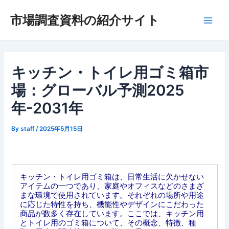
内
市場調査資料の紹介サイト
容
Main
を
ス
Men
キ
ッ
キッチン・トイレ用ゴミ箱市
プ
場：グローバル予測2025
年-2031年
By
staff
/
2025年5月15日
キッチン・トイレ用ゴミ箱は、日常生活に欠かせない
アイテムの一つであり、家庭やオフィスなどのさまざ
まな環境で使用されています。それぞれの場所や用途
に応じた特性を持ち、機能性やデザインにこだわった
商品が数多く存在しています。ここでは、キッチン用
とトイレ用のゴミ箱について、その概念、特徴、種