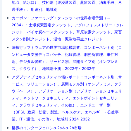
地点、給水口）、技術別（逆浸透装置、蒸留装置、消毒手段、ろ
過手段）、用途別、地域別
カーボン・ファーミング・クレジットの世界市場予測（～
2034）：土壌炭素固定クレジット、アグロフォレストリー・クレ
ジット、バイオ炭ベースクレジット、草原炭素クレジット、家畜
メタン削減クレジット、湿地・泥炭地再生クレジット
法執行ソフトウェアの世界市場規模調査、コンポーネント別（コ
ンピュータ支援ディスパッチ、記録管理、刑務所管理、事件対
応、デジタル警察）、サービス別、展開タイプ別（オンプレミ
ス、クラウド）、地域別予測：2022年～2032年
アダプティブセキュリティ市場レポート：コンポーネント別（サ
ービス、ソリューション）、展開モデル別（オンプレミス、クラ
ウドベース）、アプリケーション別（アプリケーションセキュリ
ティ、ネットワークセキュリティ、エンドポイントセキュリテ
ィ、クラウドセキュリティ、その他）、エンドユーザー別
（BFSI、政府・防衛、製造、ヘルスケア、エネルギー・公益事
業、IT・通信、その他）、地域別 2024-2032
世界のインターフェロンα-2a＆α-2b市場