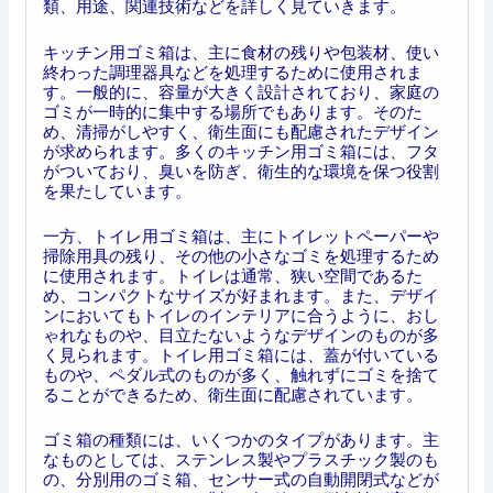
類、用途、関連技術などを詳しく見ていきます。
キッチン用ゴミ箱は、主に食材の残りや包装材、使い
終わった調理器具などを処理するために使用されま
す。一般的に、容量が大きく設計されており、家庭の
ゴミが一時的に集中する場所でもあります。そのた
め、清掃がしやすく、衛生面にも配慮されたデザイン
が求められます。多くのキッチン用ゴミ箱には、フタ
がついており、臭いを防ぎ、衛生的な環境を保つ役割
を果たしています。
一方、トイレ用ゴミ箱は、主にトイレットペーパーや
掃除用具の残り、その他の小さなゴミを処理するため
に使用されます。トイレは通常、狭い空間であるた
め、コンパクトなサイズが好まれます。また、デザイ
ンにおいてもトイレのインテリアに合うように、おし
ゃれなものや、目立たないようなデザインのものが多
く見られます。トイレ用ゴミ箱には、蓋が付いている
ものや、ペダル式のものが多く、触れずにゴミを捨て
ることができるため、衛生面に配慮されています。
ゴミ箱の種類には、いくつかのタイプがあります。主
なものとしては、ステンレス製やプラスチック製のも
の、分別用のゴミ箱、センサー式の自動開閉式などが