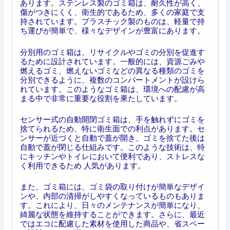
あります。ステンレス製のゴミ箱は、耐久性が高く、
傷がつきにくく、衛生的であるため、多くの家庭で支
持されています。プラスチック製のものは、軽量で持
ち運びが簡単で、様々なデザインが豊富にあります。
分別用のゴミ箱は、リサイクルやゴミの分別を促進す
るために設計されています。一般的には、資源ごみや
燃えるゴミ、燃えないゴミなどの異なる種類のゴミを
分別できるように、複数のコンパートメントが設けら
れています。このようなゴミ箱は、環境への配慮が高
まる中で非常に重要な役割を果たしています。
センサー式の自動開閉ゴミ箱は、手を触れずにゴミを
捨てられるため、特に衛生面での利点があります。セ
ンサーが近づくと自動で蓋が開き、ゴミを捨てた後は
自動で蓋が閉じる仕組みです。このような技術は、特
にキッチンやトイレにおいて便利であり、ストレスな
く利用できるため 人気があります。
また、ゴミ箱には、ゴミ袋の取り付けが簡単なデザイ
ンや、内部の清掃がしやすくなっているものもありま
す。これにより、日々のメンテナンスが簡単になり、
綺麗な状態を維持することができます。さらに、最近
ではエコに配慮した素材を使用した商品や、省スペー