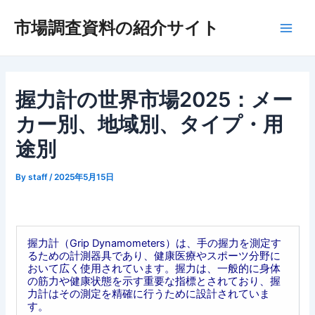
内
市場調査資料の紹介サイト
容
Main
を
ス
Men
キ
ッ
握力計の世界市場2025：メー
プ
カー別、地域別、タイプ・用
途別
By
staff
/
2025年5月15日
握力計（Grip Dynamometers）は、手の握力を測定す
るための計測器具であり、健康医療やスポーツ分野に
おいて広く使用されています。握力は、一般的に身体
の筋力や健康状態を示す重要な指標とされており、握
力計はその測定を精確に行うために設計されていま
す。