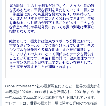
握力計は、手の力を測るだけでなく、人々の生活の質
を高めるために重要な役割を果たしています。握力は
日常生活においても重要な要素であり、物を持った
り、運んだりする能力に大きく関わってきます。年齢
を重ねるにつれ筋力が低下することがあり、このよう
な疾患の予防や早期発見においても握力測定は重要な
指標となります。
結論として、握力計は健康やスポーツ分野において、
重要な測定ツールとして位置付けられています。その
シンプルな操作性や多様な用途、また技術革新によ
り、より多くの人々にとって価値あるデータを提供す
ることが可能です。今後も握力計は、健康管理やパフ
ォーマンス向上を目指す上で欠かせない存在として、
その需要が高まることが期待されます。
GlobalInfoResearch社の最新調査によると、世界の握力計市
場規模は2024年にxxxx米ドルと評価され、2031年までに年
平均xxxx%でxxxx米ドルに成長すると予測されています。
本レポートは、世界の握力計市場に関する詳細かつ包括的