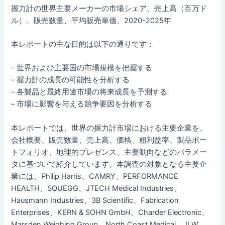
握力計の世界主要メーカーの市場シェア、売上高（百万ド
ル）、販売数量、平均販売単価、2020-2025年
本レポートの主な目的は以下の通りです：
– 世界および主要国の市場規模を把握する
– 握力計の成長の可能性を分析する
– 各製品と最終用途市場の将来成長を予測する
– 市場に影響を与える競争要因を分析する
本レポートでは、世界の握力計市場における主要企業を、
会社概要、販売数量、売上高、価格、粗利益率、製品ポー
トフォリオ、地理的プレゼンス、主要動向などのパラメー
タに基づいて紹介しています。本調査の対象となる主要企
業には、Philip Harris、CAMRY、PERFORMANCE
HEALTH、SQUEGG、JTECH Medical Industries、
Hausmann Industries、3B Scientific、Fabrication
Enterprises、KERN & SOHN GmbH、Charder Electronic、
Marsden Weighing Group、North Coast Medical、JLW