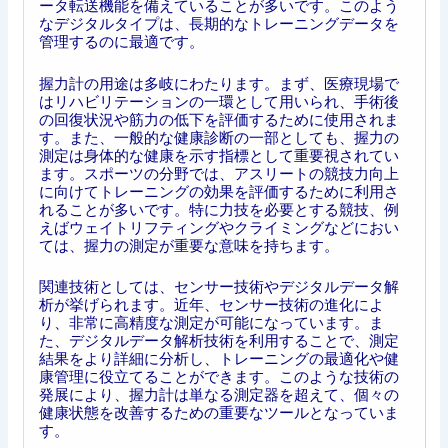
ータ転送機能を備えていることが多いです。このよう
なデジタルタイプは、長期的なトレーニングデータを
管理するのに最適です。
握力計の用途は多岐にわたります。まず、医療現場で
はリハビリテーションの一環として用いられ、手術後
の回復状況や筋力の低下を評価するために使用されま
す。また、一般的な健康診断の一部としても、握力の
測定は身体的な健康を示す指標として重要視されてい
ます。スポーツの分野では、アスリートの競技力向上
に向けてトレーニングの効果を評価するために利用さ
れることが多いです。特に力技を必要とする競技、例
えばウェイトリフティングやクライミングなどにおい
ては、握力の測定が重要な意味を持ちます。
関連技術としては、センサー技術やデジタルデータ解
析が挙げられます。近年、センサー技術の進化によ
り、非常に高精度な測定が可能になっています。ま
た、デジタルデータ解析技術を利用することで、測定
結果をより詳細に分析し、トレーニングの最適化や健
康管理に役立てることができます。このような技術の
発展により、握力計は単なる測定器を超えて、個々の
健康状態を改善するための重要なツールとなっていま
す。