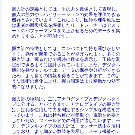
握力計の定義としては、手の力を数値として表現し、
個人の筋力やリハビリテーションの効果を評価できる
機器とされています。これにより、医師や理学療法士
は患者の回復状況を評価したり、トレーナーはアスリ
ートのパフォーマンスを向上させるためのデータを集
めたりすることが可能です。
握力計の特徴としては、コンパクトで持ち運びがしや
すく、操作が簡単であることが挙げられます。多くの
握力計は、握るだけで瞬時に数値を表示し、正確な測
定ができるように設計されています。また、デジタル
機能を持つモデルでは、データの保存や分析ができる
ため、より多くの情報を得ることができます。このよ
うな技術の進化により、握力測定はより精緻かつ効率
的になりました。
握力計の種類は、主にアナログタイプとデジタルタイ
プに分けることができます。アナログタイプの握力計
は、ばねを使用して力を測定するシンプルな構造を持
っています。これは持ち運びが簡単で、電源を必要と
しないため、フィールドでの利用に適しています。一
方、デジタルタイプの握力計は、センサー技術を活用
しており、より細かい数値を表示し、メモリ機能やデ