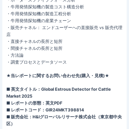
・牛用発情探知機の製造コスト構造分析
・牛用発情探知機の製造工程分析
・牛用発情探知機の産業チェーン
・販売チャネル： エンドユーザーへの直接販売 vs 販売代理
店
・直接チャネルの長所と短所
・間接チャネルの長所と短所
・方法論
・調査プロセスとデータソース
★当レポートに関するお問い合わせ先(購入・見積)★
■ 英文タイトル：Global Estrous Detector for Cattle
Market 2025
■ レポートの形態：英文PDF
■ レポートコード：GIR24MKT398814
■ 販売会社：H&Iグローバルリサーチ株式会社（東京都中央
区）