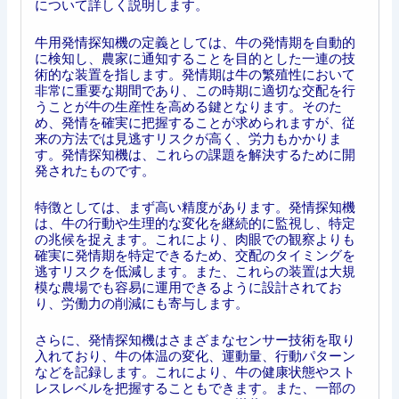
について詳しく説明します。
牛用発情探知機の定義としては、牛の発情期を自動的
に検知し、農家に通知することを目的とした一連の技
術的な装置を指します。発情期は牛の繁殖性において
非常に重要な期間であり、この時期に適切な交配を行
うことが牛の生産性を高める鍵となります。そのた
め、発情を確実に把握することが求められますが、従
来の方法では見逃すリスクが高く、労力もかかりま
す。発情探知機は、これらの課題を解決するために開
発されたものです。
特徴としては、まず高い精度があります。発情探知機
は、牛の行動や生理的な変化を継続的に監視し、特定
の兆候を捉えます。これにより、肉眼での観察よりも
確実に発情期を特定できるため、交配のタイミングを
逃すリスクを低減します。また、これらの装置は大規
模な農場でも容易に運用できるように設計されてお
り、労働力の削減にも寄与します。
さらに、発情探知機はさまざまなセンサー技術を取り
入れており、牛の体温の変化、運動量、行動パターン
などを記録します。これにより、牛の健康状態やスト
レスレベルを把握することもできます。また、一部の