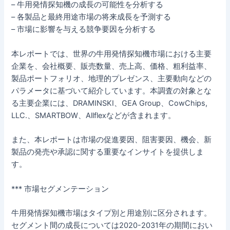
– 牛用発情探知機の成長の可能性を分析する
– 各製品と最終用途市場の将来成長を予測する
– 市場に影響を与える競争要因を分析する
本レポートでは、世界の牛用発情探知機市場における主要
企業を、会社概要、販売数量、売上高、価格、粗利益率、
製品ポートフォリオ、地理的プレゼンス、主要動向などの
パラメータに基づいて紹介しています。本調査の対象とな
る主要企業には、DRAMINSKI、GEA Group、CowChips,
LLC.、SMARTBOW、Allflexなどが含まれます。
また、本レポートは市場の促進要因、阻害要因、機会、新
製品の発売や承認に関する重要なインサイトを提供しま
す。
*** 市場セグメンテーション
牛用発情探知機市場はタイプ別と用途別に区分されます。
セグメント間の成長については2020-2031年の期間におい