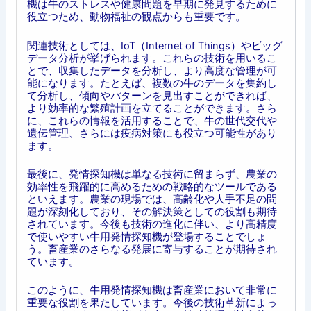
機は牛のストレスや健康問題を早期に発見するために
役立つため、動物福祉の観点からも重要です。
関連技術としては、IoT（Internet of Things）やビッグ
データ分析が挙げられます。これらの技術を用いるこ
とで、収集したデータを分析し、より高度な管理が可
能になります。たとえば、複数の牛のデータを集約し
て分析し、傾向やパターンを見出すことができれば、
より効率的な繁殖計画を立てることができます。さら
に、これらの情報を活用することで、牛の世代交代や
遺伝管理、さらには疫病対策にも役立つ可能性があり
ます。
最後に、発情探知機は単なる技術に留まらず、農業の
効率性を飛躍的に高めるための戦略的なツールである
といえます。農業の現場では、高齢化や人手不足の問
題が深刻化しており、その解決策としての役割も期待
されています。今後も技術の進化に伴い、より高精度
で使いやすい牛用発情探知機が登場することでしょ
う。畜産業のさらなる発展に寄与することが期待され
ています。
このように、牛用発情探知機は畜産業において非常に
重要な役割を果たしています。今後の技術革新によっ