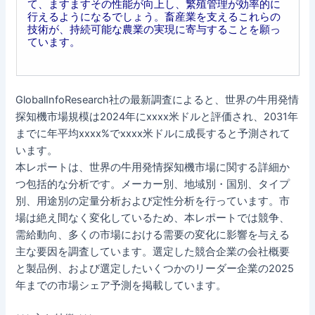
て、ますますその性能が向上し、繁殖管理が効率的に
行えるようになるでしょう。畜産業を支えるこれらの
技術が、持続可能な農業の実現に寄与することを願っ
ています。
GlobalInfoResearch社の最新調査によると、世界の牛用発情
探知機市場規模は2024年にxxxx米ドルと評価され、2031年
までに年平均xxxx%でxxxx米ドルに成長すると予測されて
います。
本レポートは、世界の牛用発情探知機市場に関する詳細か
つ包括的な分析です。メーカー別、地域別・国別、タイプ
別、用途別の定量分析および定性分析を行っています。市
場は絶え間なく変化しているため、本レポートでは競争、
需給動向、多くの市場における需要の変化に影響を与える
主な要因を調査しています。選定した競合企業の会社概要
と製品例、および選定したいくつかのリーダー企業の2025
年までの市場シェア予測を掲載しています。