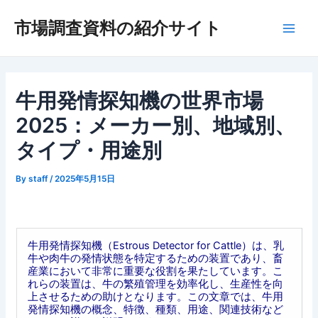
内
市場調査資料の紹介サイト
容
Main
を
ス
Men
キ
ッ
牛用発情探知機の世界市場
プ
2025：メーカー別、地域別、
タイプ・用途別
By
staff
/
2025年5月15日
牛用発情探知機（Estrous Detector for Cattle）は、乳
牛や肉牛の発情状態を特定するための装置であり、畜
産業において非常に重要な役割を果たしています。こ
れらの装置は、牛の繁殖管理を効率化し、生産性を向
上させるための助けとなります。この文章では、牛用
発情探知機の概念、特徴、種類、用途、関連技術など