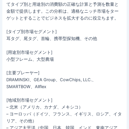
てタイプ別と用途別の消費額の正確な計算と予測を数量と
金額で提供します。この分析は、適格なニッチ市場をター
ゲットとすることでビジネスを拡大するのに役立ちます。
[タイプ別市場セグメント]
耳タグ、尾タグ、首輪、携帯型探知機、その他
[用途別市場セグメント]
小型フレーム、大型農場
[主要プレーヤー]
DRAMINSKI、GEA Group、CowChips, LLC.、
SMARTBOW、Allflex
[地域別市場セグメント]
– 北米（アメリカ、カナダ、メキシコ）
– ヨーロッパ（ドイツ、フランス、イギリス、ロシア、イタ
リア、その他）
– アジア太平洋（中国、日本、韓国、インド、東南アジア、