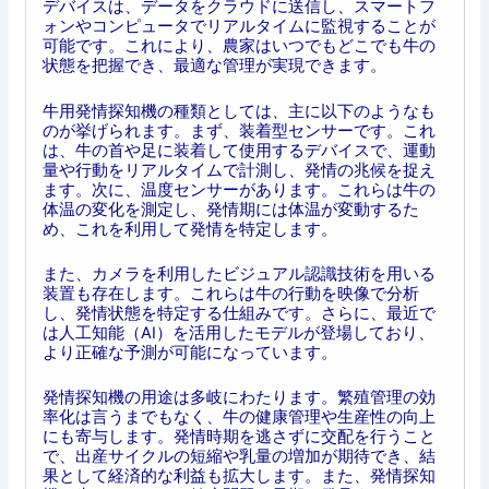
デバイスは、データをクラウドに送信し、スマートフ
ォンやコンピュータでリアルタイムに監視することが
可能です。これにより、農家はいつでもどこでも牛の
状態を把握でき、最適な管理が実現できます。
牛用発情探知機の種類としては、主に以下のようなも
のが挙げられます。まず、装着型センサーです。これ
は、牛の首や足に装着して使用するデバイスで、運動
量や行動をリアルタイムで計測し、発情の兆候を捉え
ます。次に、温度センサーがあります。これらは牛の
体温の変化を測定し、発情期には体温が変動するた
め、これを利用して発情を特定します。
また、カメラを利用したビジュアル認識技術を用いる
装置も存在します。これらは牛の行動を映像で分析
し、発情状態を特定する仕組みです。さらに、最近で
は人工知能（AI）を活用したモデルが登場しており、
より正確な予測が可能になっています。
発情探知機の用途は多岐にわたります。繁殖管理の効
率化は言うまでもなく、牛の健康管理や生産性の向上
にも寄与します。発情時期を逃さずに交配を行うこと
で、出産サイクルの短縮や乳量の増加が期待でき、結
果として経済的な利益も拡大します。また、発情探知