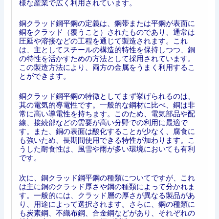
様な産業で広く利用されています。
銅クラッド鋼平鋼の定義は、鋼帯または平鋼が表面に
銅をクラッド（覆うこと）されたものであり、通常は
圧延や溶接などの工程を通じて製造されます。これ
は、主としてスチールの構造的特性を保持しつつ、銅
の特性を活かすための方法として採用されています。
この製造方法により、両方の金属をうまく利用するこ
とができます。
銅クラッド鋼平鋼の特徴としてまず挙げられるのは、
其の電気的導電性です。一般的な鋼材に比べ、銅は非
常に高い導電性を持ちます。このため、電気部品や配
線、接続部などの需要が高い分野での利用に最適で
す。また、銅の表面は酸化することが少なく、腐食に
も強いため、長期間使用できる特性が加わります。こ
うした耐食性は、風雪や雨が多い環境においても有利
です。
次に、銅クラッド鋼平鋼の種類についてですが、これ
は主に銅のクラッド厚さや鋼の種類によって分かれま
す。一般的には、クラッド層の厚さが異なる製品があ
り、用途によって選択されます。さらに、鋼の種類に
も炭素鋼、不織布鋼、合金鋼などがあり、それぞれの