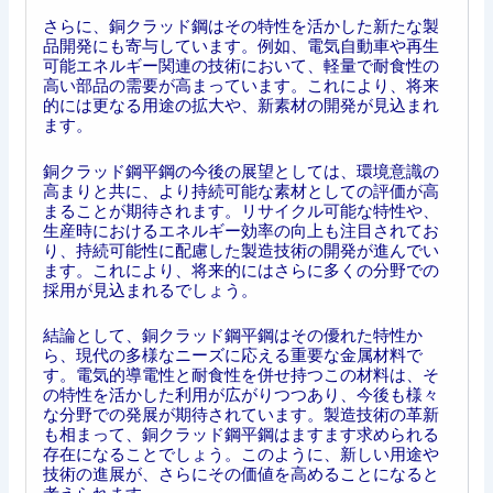
さらに、銅クラッド鋼はその特性を活かした新たな製
品開発にも寄与しています。例如、電気自動車や再生
可能エネルギー関連の技術において、軽量で耐食性の
高い部品の需要が高まっています。これにより、将来
的には更なる用途の拡大や、新素材の開発が見込まれ
ます。
銅クラッド鋼平鋼の今後の展望としては、環境意識の
高まりと共に、より持続可能な素材としての評価が高
まることが期待されます。リサイクル可能な特性や、
生産時におけるエネルギー効率の向上も注目されてお
り、持続可能性に配慮した製造技術の開発が進んでい
ます。これにより、将来的にはさらに多くの分野での
採用が見込まれるでしょう。
結論として、銅クラッド鋼平鋼はその優れた特性か
ら、現代の多様なニーズに応える重要な金属材料で
す。電気的導電性と耐食性を併せ持つこの材料は、そ
の特性を活かした利用が広がりつつあり、今後も様々
な分野での発展が期待されています。製造技術の革新
も相まって、銅クラッド鋼平鋼はますます求められる
存在になることでしょう。このように、新しい用途や
技術の進展が、さらにその価値を高めることになると