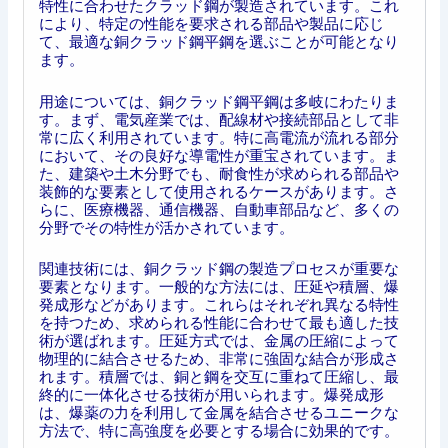
特性に合わせたクラッド鋼が製造されています。これ
により、特定の性能を要求される部品や製品に応じ
て、最適な銅クラッド鋼平鋼を選ぶことが可能となり
ます。
用途については、銅クラッド鋼平鋼は多岐にわたりま
す。まず、電気産業では、配線材や接続部品として非
常に広く利用されています。特に高電流が流れる部分
において、その良好な導電性が重宝されています。ま
た、建築や土木分野でも、耐食性が求められる部品や
装飾的な要素として使用されるケースがあります。さ
らに、医療機器、通信機器、自動車部品など、多くの
分野でその特性が活かされています。
関連技術には、銅クラッド鋼の製造プロセスが重要な
要素となります。一般的な方法には、圧延や積層、爆
発成形などがあります。これらはそれぞれ異なる特性
を持つため、求められる性能に合わせて最も適した技
術が選ばれます。圧延方式では、金属の圧縮によって
物理的に結合させるため、非常に強固な結合が形成さ
れます。積層では、銅と鋼を交互に重ねて圧縮し、最
終的に一体化させる技術が用いられます。爆発成形
は、爆薬の力を利用して金属を結合させるユニークな
方法で、特に高強度を必要とする場合に効果的です。