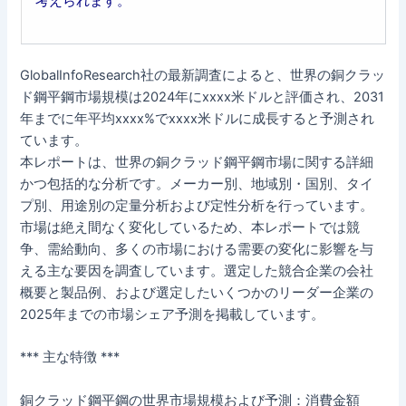
考えられます。
GlobalInfoResearch社の最新調査によると、世界の銅クラッ
ド鋼平鋼市場規模は2024年にxxxx米ドルと評価され、2031
年までに年平均xxxx%でxxxx米ドルに成長すると予測され
ています。
本レポートは、世界の銅クラッド鋼平鋼市場に関する詳細
かつ包括的な分析です。メーカー別、地域別・国別、タイ
プ別、用途別の定量分析および定性分析を行っています。
市場は絶え間なく変化しているため、本レポートでは競
争、需給動向、多くの市場における需要の変化に影響を与
える主な要因を調査しています。選定した競合企業の会社
概要と製品例、および選定したいくつかのリーダー企業の
2025年までの市場シェア予測を掲載しています。
*** 主な特徴 ***
銅クラッド鋼平鋼の世界市場規模および予測：消費金額