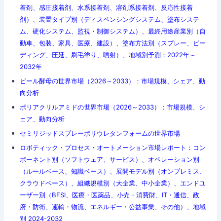
着剤、感圧接着剤、水系接着剤、溶剤系接着剤、反応性接着
剤）、装置タイプ別（ディスペンシングシステム、塗布システ
ム、硬化システム、監視・制御システム）、最終用途産業別（自
動車、包装、家具、医療、建設）、塗布方法別（スプレー、ビー
ディング、圧延、刷毛塗り、噴射）、地域別予測：2022年～
2032年
ビール酵母の世界市場（2026～2033）：市場規模、シェア、動
向分析
ポリアクリルアミドの世界市場（2026～2033）：市場規模、シ
ェア、動向分析
セミリジッドスプレーポリウレタンフォームの世界市場
ロボティック・プロセス・オートメーション市場レポート：コン
ポーネント別（ソフトウェア、サービス）、オペレーション別
（ルールベース、知識ベース）、展開モデル別（オンプレミス、
クラウドベース）、組織規模別（大企業、中小企業）、エンドユ
ーザー別（BFSI、医療・医薬品、小売・消費財、IT・通信、政
府・防衛、運輸・物流、エネルギー・公益事業、その他）、地域
別 2024-2032