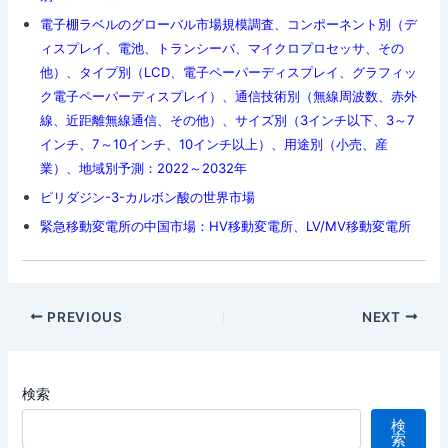
電子棚ラベルのグローバル市場規模調査、コンポーネント別（デ
ィスプレイ、電池、トランシーバ、マイクロプロセッサ、その
他）、タイプ別（LCD、電子ペーパーディスプレイ、グラフィッ
ク電子ペーパーディスプレイ）、通信技術別（無線周波数、赤外
線、近距離無線通信、その他）、サイズ別（3インチ以下、3～7
インチ、7～10インチ、10インチ以上）、用途別（小売、産
業）、地域別予測：2022～2032年
ピリダジン-3-カルボン酸の世界市場
緊急移動変電所の中国市場：HV移動変電所、LV/MV移動変電所
Post
PREVIOUS
NEXT
navigation
検索
検
索