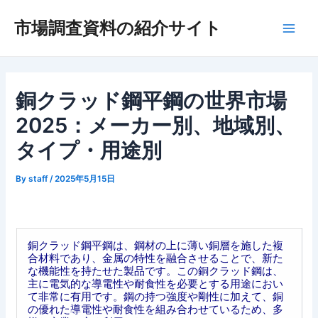
内
市場調査資料の紹介サイト
容
Main
を
ス
Men
キ
ッ
銅クラッド鋼平鋼の世界市場
プ
2025：メーカー別、地域別、
タイプ・用途別
By
staff
/
2025年5月15日
銅クラッド鋼平鋼は、鋼材の上に薄い銅層を施した複
合材料であり、金属の特性を融合させることで、新た
な機能性を持たせた製品です。この銅クラッド鋼は、
主に電気的な導電性や耐食性を必要とする用途におい
て非常に有用です。鋼の持つ強度や剛性に加えて、銅
の優れた導電性や耐食性を組み合わせているため、多