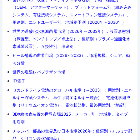
（OEM、アフターマーケット）、プラットフォーム別（組み込み
システム、有線接続システム、スマートフォン連携システム）、
用途別、エンドユーザー別、地域別予測（2026年～2036年）
世界の過酸化水素滅菌器市場（2026年～2033年）：設置形態別
（床置型、ベンチトップ／卓上型）、種類別（プラズマ過酸化水
素滅菌装置）、互換性別、用途別
ビール酵母の世界市場（2026～2033）：市場規模、シェア、動
向分析
世界の塩酸レバプラザン市場
IT/電子
セカンドライフ電池のグローバル市場（～2033）：用途別（エネ
ルギー貯蔵システム、再生可能エネルギー統合）、電池化学組成
別（リチウムイオン電池）、電池状態別、最終用途別、地域別
3DX線検査装置の世界市場2025：メーカー別、地域別、タイプ・
用途別
チャンバー部品の世界及び日本市場2026年：種類別（アルミナ部
品、シリコン炭化物部品）