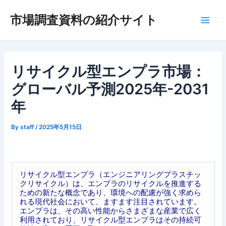
内
市場調査資料の紹介サイト
容
Main
を
ス
Men
キ
ッ
リサイクル型エンプラ市場：
プ
グローバル予測2025年-2031
年
By
staff
/
2025年5月15日
リサイクル型エンプラ（エンジニアリングプラスチッ
クリサイクル）は、エンプラのリサイクルを推進する
ための新たな概念であり、環境への配慮が強く求めら
れる現代社会において、ますます注目されています。
エンプラは、その高い性能からさまざまな産業で広く
利用されており、リサイクル型エンプラはその持続可