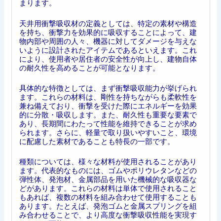
まります。
天井用衝撃吸収材の定義としては、特定の素材や構造
を持ち、衝撃力を効果的に吸収することによって、建
物内部や周囲の人々、機器に対してダメージを与えな
いように設計されたアイテムであるといえます。これ
により、使用者や居住者の安全性が向上し、建物自体
の耐久性を高めることが可能となります。
具体的な特徴としては、まず衝撃吸収能力が挙げられ
ます。これらの材料は、剛性を持ちながらも柔軟性を
兼ね備えており、衝撃を受けた際にエネルギーを効果
的に分散・吸収します。また、耐久性も重要な要素で
あり、長期間にわたって性能を維持できることが求め
られます。さらに、軽量で取り扱いやすいこと、環境
に配慮した素材であることも特長の一部です。
種類については、様々な材料が使用されることがあり
ます。代表的なものには、ゴムやポリウレタンなどの
弾性体、発泡材、金属部品を用いた機械的な吸収器な
どがあります。これらの材料は単体で使用されること
もあれば、複数の材料を組み合わせて使用することも
あります。たとえば、発泡ゴムと金属スプリングを組
み合わせることで、より高度な衝撃吸収性能を実現す