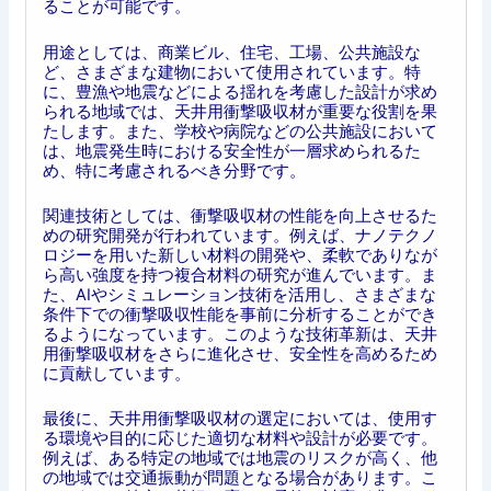
ることが可能です。
用途としては、商業ビル、住宅、工場、公共施設な
ど、さまざまな建物において使用されています。特
に、豊漁や地震などによる揺れを考慮した設計が求め
られる地域では、天井用衝撃吸収材が重要な役割を果
たします。また、学校や病院などの公共施設において
は、地震発生時における安全性が一層求められるた
め、特に考慮されるべき分野です。
関連技術としては、衝撃吸収材の性能を向上させるた
めの研究開発が行われています。例えば、ナノテクノ
ロジーを用いた新しい材料の開発や、柔軟でありなが
ら高い強度を持つ複合材料の研究が進んでいます。ま
た、AIやシミュレーション技術を活用し、さまざまな
条件下での衝撃吸収性能を事前に分析することができ
るようになっています。このような技術革新は、天井
用衝撃吸収材をさらに進化させ、安全性を高めるため
に貢献しています。
最後に、天井用衝撃吸収材の選定においては、使用す
る環境や目的に応じた適切な材料や設計が必要です。
例えば、ある特定の地域では地震のリスクが高く、他
の地域では交通振動が問題となる場合があります。こ