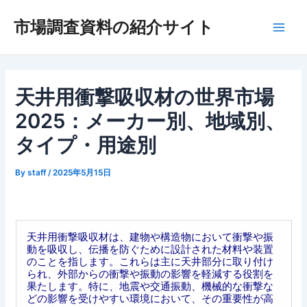
内
市場調査資料の紹介サイト
容
Main
を
ス
Men
キ
ッ
天井用衝撃吸収材の世界市場
プ
2025：メーカー別、地域別、
タイプ・用途別
By
staff
/
2025年5月15日
天井用衝撃吸収材は、建物や構造物において衝撃や振
動を吸収し、伝播を防ぐために設計された材料や装置
のことを指します。これらは主に天井部分に取り付け
られ、外部からの衝撃や振動の影響を軽減する役割を
果たします。特に、地震や交通振動、機械的な衝撃な
どの影響を受けやすい環境において、その重要性が高