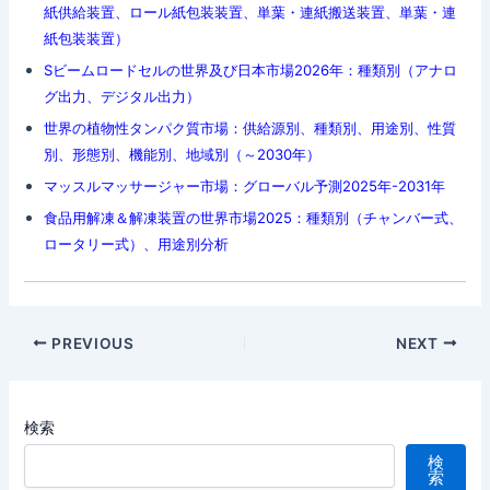
紙供給装置、ロール紙包装装置、単葉・連紙搬送装置、単葉・連
紙包装装置）
Sビームロードセルの世界及び日本市場2026年：種類別（アナロ
グ出力、デジタル出力）
世界の植物性タンパク質市場：供給源別、種類別、用途別、性質
別、形態別、機能別、地域別（～2030年）
マッスルマッサージャー市場：グローバル予測2025年-2031年
食品用解凍＆解凍装置の世界市場2025：種類別（チャンバー式、
ロータリー式）、用途別分析
Post
PREVIOUS
NEXT
navigation
検索
検
索