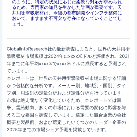
のように、特定の状況に応じた柔軟な対応が求められ
るため、専門家の知見を生かした計画が重要です。天
井用衝撃吸収材は、今後の都市開発やインフラ整備に
おいて、ますます不可欠な存在になっていくことでし
ょう。
GlobalInfoResearch社の最新調査によると、世界の天井用衝
撃吸収材市場規模は2024年にxxxx米ドルと評価され、2031
年までに年平均xxxx%でxxxx米ドルに成長すると予測され
ています。
本レポートは、世界の天井用衝撃吸収材市場に関する詳細
かつ包括的な分析です。メーカー別、地域別・国別、タイ
プ別、用途別の定量分析および定性分析を行っています。
市場は絶え間なく変化しているため、本レポートでは競
争、需給動向、多くの市場における需要の変化に影響を与
える主な要因を調査しています。選定した競合企業の会社
概要と製品例、および選定したいくつかのリーダー企業の
2025年までの市場シェア予測を掲載しています。