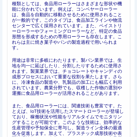
種類としては、食品用ローラーはさまざまな形状や機
能に分かれています。例えば、コンベヤーローラー
は、食品を自動的に移動させるために使用されること
が一般的です。このタイプは、食品加工ラインや物流
センターで広く採用されています。また、ペイストリ
ーローラーやフォーミングローラーなど、特定の食品
形態を形成するための専用ローラーも存在します。こ
れらは主に焼き菓子やパンの製造過程で用いられま
す。
用途は非常に多岐にわたります。製パン業界では、生
地を均一に延ばしたり、分割したりするために使用さ
れます。製菓業界では、チョコレートやキャンディの
成形プロセスにおいて重要な役割を果たします。さら
に、冷凍食品の製造や、乳製品の加工にも幅広く利用
されています。農業分野でも、収穫した作物の選別や
運搬に食品用ローラーが活用されることがあります。
また、食品用ローラーには、関連技術も豊富です。た
とえば、IoT技術を活用したスマートローラーが登場し
ており、稼働状況や性能をリアルタイムでモニタリン
グすることが可能です。このような技術は、効率的な
生産管理や予知保全に寄与し、製造ライン全体の最適
化を促進します。加えて、プラスチック成形技術や表