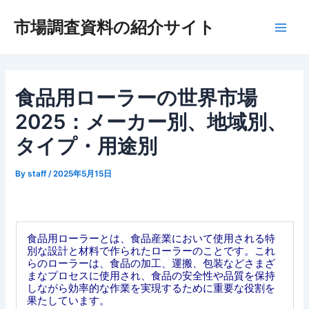
内
市場調査資料の紹介サイト
容
Main
を
ス
Men
キ
ッ
食品用ローラーの世界市場
プ
2025：メーカー別、地域別、
タイプ・用途別
By
staff
/
2025年5月15日
食品用ローラーとは、食品産業において使用される特
別な設計と材料で作られたローラーのことです。これ
らのローラーは、食品の加工、運搬、包装などさまざ
まなプロセスに使用され、食品の安全性や品質を保持
しながら効率的な作業を実現するために重要な役割を
果たしています。