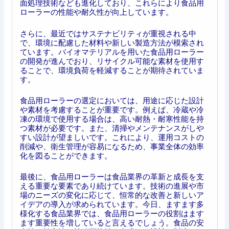
面処理技術なども進化しており、これらにより食品用
ローラーの性能や耐久性が向上しています。
さらに、最近ではサステナビリティが重視される中
で、環境に配慮した材料や新しい製造方法が模索され
ています。バイオマテリアルを用いた食品用ローラー
の開発が進んでおり、リサイクル可能な素材を使用す
ることで、環境負荷を軽減することが期待されていま
す。
食品用ローラーの選定においては、用途に応じた設計
や素材を考慮することが重要です。例えば、冷蔵や冷
凍の環境で使用する場合は、高い耐熱・耐寒性能を持
つ素材が必要です。また、清掃やメンテナンスがしや
すい設計が望ましいです。これにより、運用コストの
削減や、衛生管理が容易になるため、事業全体の効率
化を図ることができます。
最後に、食品用ローラーは食品業界の革新と成長を支
える重要な要素であり続けています。技術の進展や市
場のニーズの変化に応じて、恒常的な改善と新しいア
イデアの導入が求められています。今日、ますます多
様化する食品業界では、食品用ローラーの役割はます
ます重要性を増していると言えるでしょう。食品の安