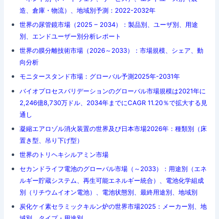
造、倉庫・物流）、地域別予測：2022-2032年
世界の尿管鏡市場（2025 – 2034）：製品別、ユーザ別、用途
別、エンドユーザー別分析レポート
世界の膜分離技術市場（2026～2033）：市場規模、シェア、動
向分析
モニタースタンド市場：グローバル予測2025年-2031年
バイオプロセスバリデーションのグローバル市場規模は2021年に
2,246億8,730万ドル、2034年までにCAGR 11.20％で拡大する見
通し
凝縮エアロゾル消火装置の世界及び日本市場2026年：種類別（床
置き型、吊り下げ型）
世界のトリヘキシルアミン市場
セカンドライフ電池のグローバル市場（～2033）：用途別（エネ
ルギー貯蔵システム、再生可能エネルギー統合）、電池化学組成
別（リチウムイオン電池）、電池状態別、最終用途別、地域別
炭化ケイ素セラミックキルン炉の世界市場2025：メーカー別、地
域別、タイプ・用途別