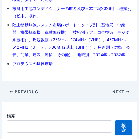
家庭用生地コンディショナーの世界及び日本市場2026年：種類別
（粉末、液体）
陸上移動無線システム市場レポート：タイプ別（基地局・中継
器、携帯無線機、車載無線機）、技術別（アナログ技術、デジタ
ル技術）、周波数別（25MHz～174MHz（VHF）、450MHz～
512MHz（UHF）、700MHz以上（SHF））、用途別（防衛・公
安、商業、建設、運輸、その他）、地域別（2024年～2032年
プロテウスの世界市場
Post
PREVIOUS
NEXT
navigation
検索
検
索