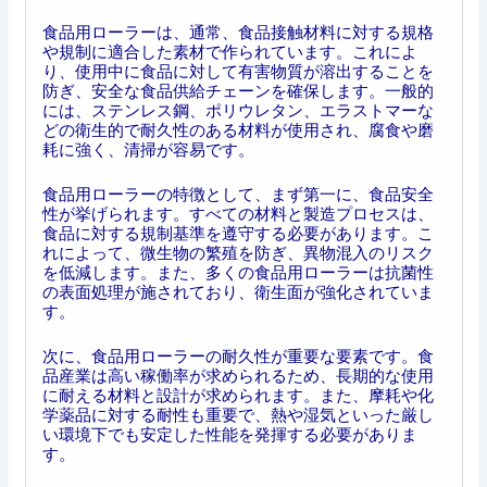
食品用ローラーは、通常、食品接触材料に対する規格
や規制に適合した素材で作られています。これによ
り、使用中に食品に対して有害物質が溶出することを
防ぎ、安全な食品供給チェーンを確保します。一般的
には、ステンレス鋼、ポリウレタン、エラストマーな
どの衛生的で耐久性のある材料が使用され、腐食や磨
耗に強く、清掃が容易です。
食品用ローラーの特徴として、まず第一に、食品安全
性が挙げられます。すべての材料と製造プロセスは、
食品に対する規制基準を遵守する必要があります。こ
れによって、微生物の繁殖を防ぎ、異物混入のリスク
を低減します。また、多くの食品用ローラーは抗菌性
の表面処理が施されており、衛生面が強化されていま
す。
次に、食品用ローラーの耐久性が重要な要素です。食
品産業は高い稼働率が求められるため、長期的な使用
に耐える材料と設計が求められます。また、摩耗や化
学薬品に対する耐性も重要で、熱や湿気といった厳し
い環境下でも安定した性能を発揮する必要がありま
す。