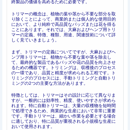
終製品の価値を高めるために必要です。
トリマーの概念は、植物の葉や茎から不要な部分を取
り除くことによって、商業的または個人的な使用目的
において、より純粋で高品質なバッズまたは花を得る
ことにあります。それでは、大麻およびヘンプ用トリ
マーの定義、特徴、種類、用途、関連技術について詳
しく見ていきましょう。
まず、トリマーの定義についてですが、大麻およびヘ
ンプ用トリマーは、植物から不要な葉や茎を除去し
て、最終的な製品であるバッズや花の品質を向上させ
るための機器です。トリミングは、収穫後のプロセス
の一環であり、品質と精度が求められる工程です。ト
リミングのプロセスには、手動トリミングと自動トリ
ミングの2つの主要な方法があります。
特徴としては、トリマーはその設計に応じて異なりま
すが、一般的には効率性、精度、使いやすさが求めら
れます。特に自動トリマーは、大量の収穫物を短時間
で処理できるため、商業的な生産において非常に重要
です。手動トリマーは、細かい作業を必要とする場合
に適しており、特に品質が重視される小規模な生産に
おいて使用されます。