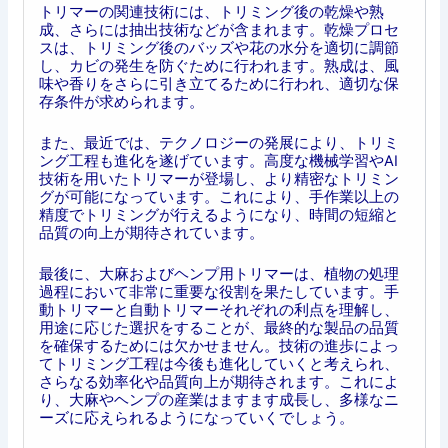
トリマーの関連技術には、トリミング後の乾燥や熟
成、さらには抽出技術などが含まれます。乾燥プロセ
スは、トリミング後のバッズや花の水分を適切に調節
し、カビの発生を防ぐために行われます。熟成は、風
味や香りをさらに引き立てるために行われ、適切な保
存条件が求められます。
また、最近では、テクノロジーの発展により、トリミ
ング工程も進化を遂げています。高度な機械学習やAI
技術を用いたトリマーが登場し、より精密なトリミン
グが可能になっています。これにより、手作業以上の
精度でトリミングが行えるようになり、時間の短縮と
品質の向上が期待されています。
最後に、大麻およびヘンプ用トリマーは、植物の処理
過程において非常に重要な役割を果たしています。手
動トリマーと自動トリマーそれぞれの利点を理解し、
用途に応じた選択をすることが、最終的な製品の品質
を確保するためには欠かせません。技術の進歩によっ
てトリミング工程は今後も進化していくと考えられ、
さらなる効率化や品質向上が期待されます。これによ
り、大麻やヘンプの産業はますます成長し、多様なニ
ーズに応えられるようになっていくでしょう。