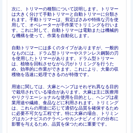
次に、トリマーの種類について説明します。トリマー
は大きく分けて手動トリマーと自動トリマーに分類さ
れます。手動トリマーは、剪定ばさみや特殊な刃を使
用して、オペレーターが手作業でトリミングを行いま
す。これに対して、自動トリマーは電動または機械的
な機構を使って、作業を自動化します。
自動トリマーには多くのタイプがありますが、一般的
なものには、ドラム型トリマーやステンレス鋼製の刃
を使用したトリマーがあります。ドラム型トリマー
は、植物を回転させながら刃がトリミングを行うた
め、効率的に作業ができます。これにより、大量の収
穫物を迅速に処理できるのが特徴です。
用途に関しては、大麻とヘンプはそれぞれ異なる目的
で栽培されている場合があります。大麻は主に医療用
やリクリエーショナルな使用を目的とし、ヘンプは産
業用途や繊維、食品などに利用されます。トリミング
は、これらの用途に応じて適切な品質を確保するため
に必要不可欠な工程です。特に大麻の場合、トリミン
グはカンナビスのテラペンやカンナビノイドの分布に
影響を与えるため、品質を保つために重要です。