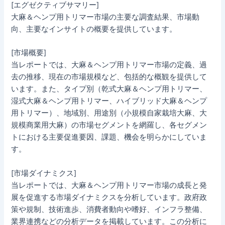
[エグゼクティブサマリー]
大麻＆ヘンプ用トリマー市場の主要な調査結果、市場動
向、主要なインサイトの概要を提供しています。
[市場概要]
当レポートでは、大麻＆ヘンプ用トリマー市場の定義、過
去の推移、現在の市場規模など、包括的な概観を提供して
います。また、タイプ別（乾式大麻＆ヘンプ用トリマー、
湿式大麻＆ヘンプ用トリマー、ハイブリッド大麻＆ヘンプ
用トリマー）、地域別、用途別（小規模自家栽培大麻、大
規模商業用大麻）の市場セグメントを網羅し、各セグメン
トにおける主要促進要因、課題、機会を明らかにしていま
す。
[市場ダイナミクス]
当レポートでは、大麻＆ヘンプ用トリマー市場の成長と発
展を促進する市場ダイナミクスを分析しています。政府政
策や規制、技術進歩、消費者動向や嗜好、インフラ整備、
業界連携などの分析データを掲載しています。この分析に