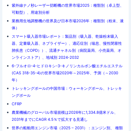
紫外線ナノ秒レーザー切断機の世界市場2025：種類別（卓上型、
可動型）、用途別分析
業務用生地調整機の世界及び日本市場2026年：種類別（粉末、液
体）
スマート吸入器市場レポート：製品別（吸入器、乾燥粉末吸入
器、定量吸入器、ネブライザー）、適応症別（喘息、慢性閉塞性
肺疾患（COPD））、流通チャネル別（病院薬局、小売薬局、オ
ンラインストア）、地域別 2024-2032
6-フルオロ-4-ヒドロキシ-3-キノリンカルボン酸エチルエステル
(CAS 318-35-4)の世界市場2020年～2025年、予測（～2030
年）
トレッキングポールの中国市場：ウォーキングポール、トレッキ
ングポール
CFRP
農業機械のグローバル市場規模は2026年に1,334.8億米ドル、
2031年までにCAGR 4.5％で拡大する見通し
世界の船舶用エンジン市場（2025 – 2031）：エンジン別、 種類