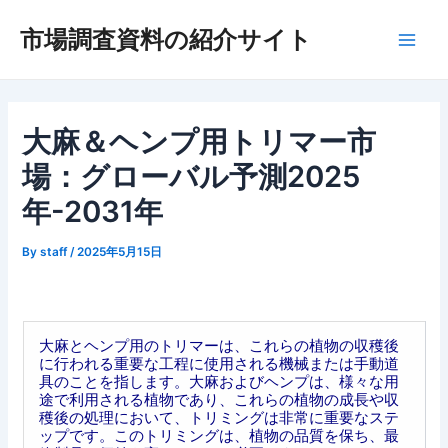
内
市場調査資料の紹介サイト
容
Main
を
ス
Men
キ
ッ
大麻＆ヘンプ用トリマー市
プ
場：グローバル予測2025
年-2031年
By
staff
/
2025年5月15日
大麻とヘンプ用のトリマーは、これらの植物の収穫後
に行われる重要な工程に使用される機械または手動道
具のことを指します。大麻およびヘンプは、様々な用
途で利用される植物であり、これらの植物の成長や収
穫後の処理において、トリミングは非常に重要なステ
ップです。このトリミングは、植物の品質を保ち、最