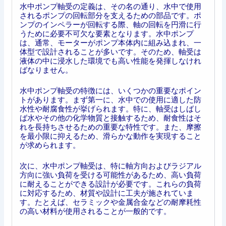
水中ポンプ軸受の定義は、その名の通り、水中で使用
されるポンプの回転部分を支えるための部品です。ポ
ンプのインペラーが回転する際、軸の回転を円滑に行
うために必要不可欠な要素となります。水中ポンプ
は、通常、モーターがポンプ本体内に組み込まれ、一
体型で設計されることが多いです。そのため、軸受は
液体の中に浸水した環境でも高い性能を発揮しなけれ
ばなりません。
水中ポンプ軸受の特徴には、いくつかの重要なポイン
トがあります。まず第一に、水中での使用に適した防
水性や耐腐食性が挙げられます。特に、軸受はしばし
ば水やその他の化学物質と接触するため、耐食性はそ
れを長持ちさせるための重要な特性です。また、摩擦
を最小限に抑えるため、滑らかな動作を実現すること
が求められます。
次に、水中ポンプ軸受は、特に軸方向およびラジアル
方向に強い負荷を受ける可能性があるため、高い負荷
に耐えることができる設計が必要です。これらの負荷
に対応するため、材質や設計に工夫が施されていま
す。たとえば、セラミックや金属合金などの耐摩耗性
の高い材料が使用されることが一般的です。