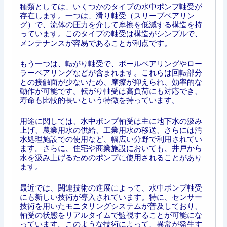
種類としては、いくつかのタイプの水中ポンプ軸受が
存在します。一つは、滑り軸受（スリーブベアリン
グ）で、流体の圧力を介して摩擦を低減する構造を持
っています。このタイプの軸受は構造がシンプルで、
メンテナンスが容易であることが利点です。
もう一つは、転がり軸受で、ボールベアリングやロー
ラーベアリングなどが含まれます。これらは回転部分
との接触面が少ないため、摩擦が抑えられ、効率的な
動作が可能です。転がり軸受は高負荷にも対応でき、
寿命も比較的長いという特徴を持っています。
用途に関しては、水中ポンプ軸受は主に地下水の汲み
上げ、農業用水の供給、工業用水の移送、さらには汚
水処理施設での使用など、幅広い分野で利用されてい
ます。さらに、住宅や商業施設においても、井戸から
水を汲み上げるためのポンプに使用されることがあり
ます。
最近では、関連技術の進展によって、水中ポンプ軸受
にも新しい技術が導入されています。特に、センサー
技術を用いたモニタリングシステムが普及しており、
軸受の状態をリアルタイムで監視することが可能にな
っています。このような技術によって、異常が発生す