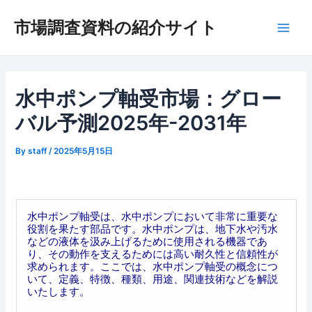
内
市場調査資料の紹介サイト
容
Main
を
ス
Men
キ
ッ
水中ポンプ軸受市場：グロー
プ
バル予測2025年-2031年
By
staff
/
2025年5月15日
水中ポンプ軸受は、水中ポンプにおいて非常に重要な
役割を果たす部品です。水中ポンプは、地下水や汚水
などの液体を汲み上げるために使用される機器であ
り、その動作を支えるためには高い耐久性と信頼性が
求められます。ここでは、水中ポンプ軸受の概念につ
いて、定義、特徴、種類、用途、関連技術などを解説
いたします。