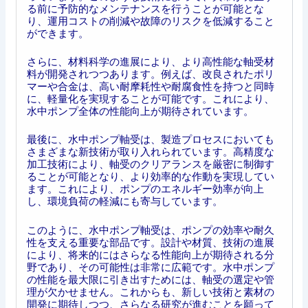
る前に予防的なメンテナンスを行うことが可能とな
り、運用コストの削減や故障のリスクを低減すること
ができます。
さらに、材料科学の進展により、より高性能な軸受材
料が開発されつつあります。例えば、改良されたポリ
マーや合金は、高い耐摩耗性や耐腐食性を持つと同時
に、軽量化を実現することが可能です。これにより、
水中ポンプ全体の性能向上が期待されています。
最後に、水中ポンプ軸受は、製造プロセスにおいても
さまざまな新技術が取り入れられています。高精度な
加工技術により、軸受のクリアランスを厳密に制御す
ることが可能となり、より効率的な作動を実現してい
ます。これにより、ポンプのエネルギー効率が向上
し、環境負荷の軽減にも寄与しています。
このように、水中ポンプ軸受は、ポンプの効率や耐久
性を支える重要な部品です。設計や材質、技術の進展
により、将来的にはさらなる性能向上が期待される分
野であり、その可能性は非常に広範です。水中ポンプ
の性能を最大限に引き出すためには、軸受の選定や管
理が欠かせません。これからも、新しい技術と素材の
開発に期待しつつ、さらなる研究が進むことを願って