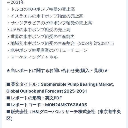
～2031年
・トルコの水中ポンプ軸受の売上高
・イスラエルの水中ポンプ軸受の売上高
・サウジアラビアの水中ポンプ軸受の売上高
・UAEの水中ポンプ軸受の売上高
・世界の水中ポンプ軸受の生産能力
・地域別水中ポンプ軸受の生産割合（2024年対2031年）
・水中ポンプ軸受産業のバリューチェーン
・マーケティングチャネル
★当レポートに関するお問い合わせ先(購入・見積)★
■ 英文タイトル：Submersible Pump Bearings Market,
Global Outlook and Forecast 2025-2031
■ レポートの形態：英文PDF
■ レポートコード：MON24MKT636495
■ 販売会社：H&Iグローバルリサーチ株式会社（東京都中央
区）