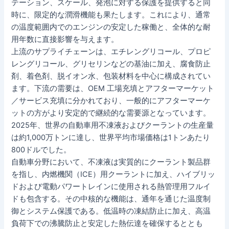
テーション、スケール、発泡に対する保護を提供すると同
時に、限定的な潤滑機能も果たします。これにより、通常
の温度範囲内でのエンジンの安定した稼働と、全体的な耐
用年数に直接影響を与えます。
上流のサプライチェーンは、エチレングリコール、プロピ
レングリコール、グリセリンなどの基油に加え、腐食防止
剤、着色剤、脱イオン水、包装材料を中心に構成されてい
ます。下流の需要は、OEM 工場充填とアフターマーケット
／サービス充填に分かれており、一般的にアフターマーケ
ットの方がより安定的で継続的な需要源となっています。
2025年、世界の自動車用不凍液およびクーラントの生産量
は約1,000万トンに達し、世界平均市場価格は1トンあたり
800ドルでした。
自動車分野において、不凍液は実質的にクーラント製品群
を指し、内燃機関（ICE）用クーラントに加え、ハイブリッ
ドおよび電動パワートレインに使用される熱管理用フルイ
ドも包含する。その中核的な機能は、通年を通じた温度制
御とシステム保護である。低温時の凍結防止に加え、高温
負荷下での沸騰防止と安定した熱伝達を確保するととも