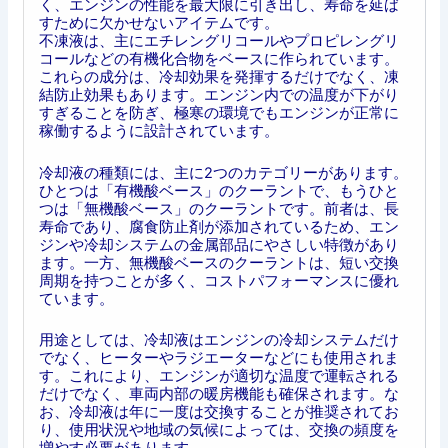
く、エンジンの性能を最大限に引き出し、寿命を延ば
すために欠かせないアイテムです。
不凍液は、主にエチレングリコールやプロピレングリ
コールなどの有機化合物をベースに作られています。
これらの成分は、冷却効果を発揮するだけでなく、凍
結防止効果もあります。エンジン内での温度が下がり
すぎることを防ぎ、極寒の環境でもエンジンが正常に
稼働するように設計されています。
冷却液の種類には、主に2つのカテゴリーがあります。
ひとつは「有機酸ベース」のクーラントで、もうひと
つは「無機酸ベース」のクーラントです。前者は、長
寿命であり、腐食防止剤が添加されているため、エン
ジンや冷却システムの金属部品にやさしい特徴があり
ます。一方、無機酸ベースのクーラントは、短い交換
周期を持つことが多く、コストパフォーマンスに優れ
ています。
用途としては、冷却液はエンジンの冷却システムだけ
でなく、ヒーターやラジエーターなどにも使用されま
す。これにより、エンジンが適切な温度で運転される
だけでなく、車両内部の暖房機能も確保されます。な
お、冷却液は年に一度は交換することが推奨されてお
り、使用状況や地域の気候によっては、交換の頻度を
増やす必要があります。