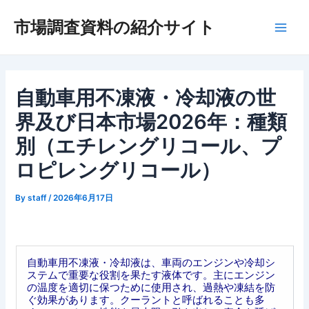
内
市場調査資料の紹介サイト
容
Main
を
ス
Men
キ
ッ
自動車用不凍液・冷却液の世
プ
界及び日本市場2026年：種類
別（エチレングリコール、プ
ロピレングリコール）
By
staff
/
2026年6月17日
自動車用不凍液・冷却液は、車両のエンジンや冷却シ
ステムで重要な役割を果たす液体です。主にエンジン
の温度を適切に保つために使用され、過熱や凍結を防
ぐ効果があります。クーラントと呼ばれることも多