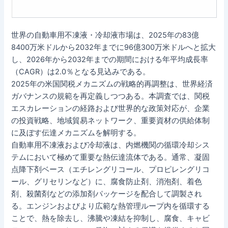
世界の自動車用不凍液・冷却液市場は、2025年の83億
8400万米ドルから2032年までに96億300万米ドルへと拡大
し、2026年から2032年までの期間における年平均成長率
（CAGR）は2.0％となる見込みである。
2025年の米国関税メカニズムの戦略的再調整は、世界経済
ガバナンスの規範を再定義しつつある。本調査では、関税
エスカレーションの経路および世界的な政策対応が、企業
の投資戦略、地域貿易ネットワーク、重要資材の供給体制
に及ぼす伝達メカニズムを解明する。
自動車用不凍液および冷却液は、内燃機関の循環冷却シス
テムにおいて極めて重要な熱伝達流体である。通常、凝固
点降下剤ベース（エチレングリコール、プロピレングリコ
ール、グリセリンなど）に、腐食防止剤、消泡剤、着色
剤、殺菌剤などの添加剤パッケージを配合して調製され
る。エンジンおよびより広範な熱管理ループ内を循環する
ことで、熱を除去し、沸騰や凍結を抑制し、腐食、キャビ