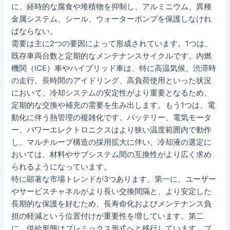
に、経時的な腐食や堆積物を抑制し、アルミニウム、異種
金属システム、シール、ウォーターポンプを保護しなけれ
ばならない。
需要は主に2つの要因によって形成されています。1つは、
既存車両台数と定期的なメンテナンスサイクルです。内燃
機関（ICE）車やハイブリッド車は、特に高温気候、渋滞時
の走行、長時間のアイドリング、高負荷使用といった状況
において、冷却システムの安定性がより重要となるため、
定期的な交換や補充の需要を生み出します。もう1つは、電
動化に伴う熱管理の複雑化です。バッテリー、電気モータ
ー、パワーエレクトロニクスはより狭い温度範囲内で動作
し、マルチループ構造の採用拡大に伴い、冷却液の選定に
おいては、材料やサブシステム間の互換性がより広く求め
られるようになっています。
特に顕著な市場トレンドが3つあります。第一に、ユーザー
やサービスチャネルがより長い交換間隔と、より安定した
長期的な保護を好むため、長寿命化およびメンテナンス負
担の軽減という位置付けが重要性を増しています。第二
に、供給形態はプレミックス形式へと移行しています。プ