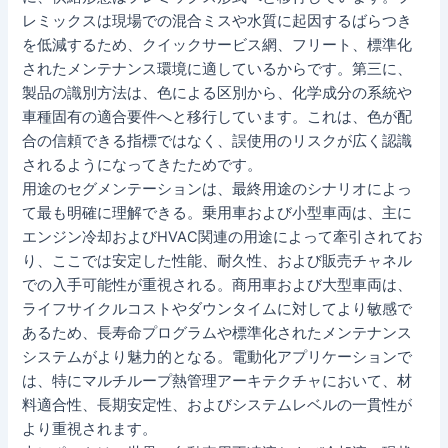
レミックスは現場での混合ミスや水質に起因するばらつき
を低減するため、クイックサービス網、フリート、標準化
されたメンテナンス環境に適しているからです。第三に、
製品の識別方法は、色による区別から、化学成分の系統や
車種固有の適合要件へと移行しています。これは、色が配
合の信頼できる指標ではなく、誤使用のリスクが広く認識
されるようになってきたためです。
用途のセグメンテーションは、最終用途のシナリオによっ
て最も明確に理解できる。乗用車および小型車両は、主に
エンジン冷却およびHVAC関連の用途によって牽引されてお
り、ここでは安定した性能、耐久性、および販売チャネル
での入手可能性が重視される。商用車および大型車両は、
ライフサイクルコストやダウンタイムに対してより敏感で
あるため、長寿命プログラムや標準化されたメンテナンス
システムがより魅力的となる。電動化アプリケーションで
は、特にマルチループ熱管理アーキテクチャにおいて、材
料適合性、長期安定性、およびシステムレベルの一貫性が
より重視されます。