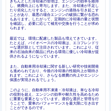
きちんとした冷却液の管理は、エンジンの効率を維持
し、燃費向上にも寄与します。また、冷却液が不足し
たり劣化したりすると、エンジンの過熱を引き起こす
ことがあり、最悪の場合エンジンの破損に繋がる恐れ
もあります。したがって、定期的に冷却液の量と状態
を確認し、必要に応じて補充や交換を行うことが求め
られます。
最近では、環境に配慮した製品も増えてきています。
たとえば、バイオベースの冷却液は、エコフレンドリ
ーな選択肢として注目されています。これにより、従
来の石油由来の製品に代わる環境に優しい冷却液が提
供されるようになっています。
また、自動車用冷却液に関する新しい研究や技術開発
も進められており、今後の冷却液の性能向上が期待さ
れます。これにより、さらなる燃費の向上やエンジン
保護が実現されるでしょう。
このように、自動車用不凍液・冷却液は、単なる冷却
の役割を超え、エンジンの効率や耐久性を高めるため
に重要な要素となっています。適切な選択と管理を行
うことで、愛車のパフォーマンスを最大限に引き出す
ことができるのです。