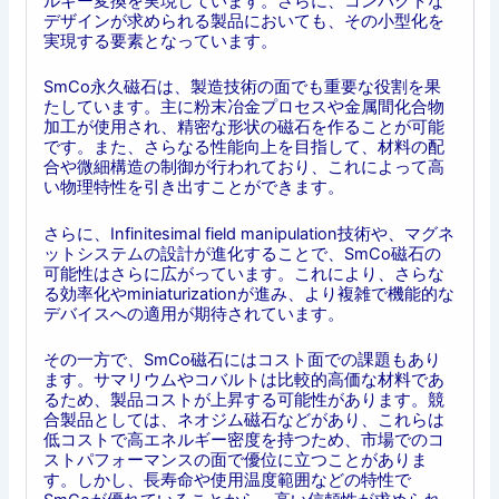
ルギー変換を実現しています。さらに、コンパクトな
デザインが求められる製品においても、その小型化を
実現する要素となっています。
SmCo永久磁石は、製造技術の面でも重要な役割を果
たしています。主に粉末冶金プロセスや金属間化合物
加工が使用され、精密な形状の磁石を作ることが可能
です。また、さらなる性能向上を目指して、材料の配
合や微細構造の制御が行われており、これによって高
い物理特性を引き出すことができます。
さらに、Infinitesimal field manipulation技術や、マグネ
ットシステムの設計が進化することで、SmCo磁石の
可能性はさらに広がっています。これにより、さらな
る効率化やminiaturizationが進み、より複雑で機能的な
デバイスへの適用が期待されています。
その一方で、SmCo磁石にはコスト面での課題もあり
ます。サマリウムやコバルトは比較的高価な材料であ
るため、製品コストが上昇する可能性があります。競
合製品としては、ネオジム磁石などがあり、これらは
低コストで高エネルギー密度を持つため、市場でのコ
ストパフォーマンスの面で優位に立つことがありま
す。しかし、長寿命や使用温度範囲などの特性で