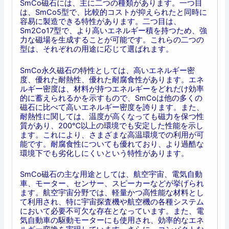
SmCo磁石には、主に二つの種類があります。一つ目
は、SmCo5型で、比較的コストが抑えられたと同時に
容易に製造できる特性があります。二つ目は、
Sm2Co17型で、より高いエネルギー積を持つため、強
力な磁場を生成することが可能です。これらの二つの
型は、それぞれの用途に応じて選ばれます。
SmCo永久磁石の特性としては、高いエネルギー密
度、優れた耐熱性、優れた耐腐食性があります。エネ
ルギー密度は、材料が持つエネルギーをどれだけ効率
的に蓄えられるかを示すもので、SmCoは他の多くの
磁石に比べて高いエネルギー密度を誇ります。また、
耐熱性に関しては、温度が高くなっても磁力を保つ性
質があり、200℃以上の環境でも安定した性能を示し
ます。これにより、さまざまな高温環境での利用が可
能です。耐腐食性についても優れており、より過酷な
環境下でも劣化しにくいという特性があります。
SmCo磁石の主な用途としては、航空宇宙、電気自動
車、モーター、センサー、スピーカーなどが挙げられ
ます。航空宇宙分野では、軽量かつ高性能な材料とし
て利用され、特に宇宙探査機や航空機の各種システム
において必要不可欠な存在となっています。また、電
気自動車の駆動モーターにも使用され、効率的なエネ