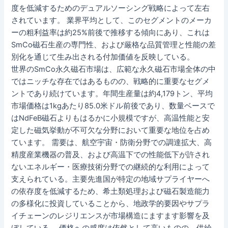
度を低減するためのデュアルソーシング戦略によって左右
されています。 業界平均として、このセグメントのメーカ
ーの粗利益率は約25%前後で推移する傾向にあり、これは
SmCo磁石生産の専門性、および厳格な品質管理と性能の差
別化を通じて生み出される付加価値を反映している。
世界のSmCo永久磁石市場は、広範な永久磁石市場全体の中
ではニッチな存在ではあるものの、戦略的に重要なセグメ
ントであり続けています。年間生産量は約4,179トン、平均
市場価格は1kgあたり85.0米ドル前後であり、数量ベースで
はNdFeB磁石よりもはるかに小規模ですが、高温性能と安
定した磁気挙動が不可欠な分野において重要な地位を占め
ています。 需要は、航空宇宙・防衛分野での調達拡大、高
精度産業機器の普及、および高温下での性能低下が許され
ないエネルギー・医療技術分野での継続的な利用によって
支えられている。主要先進国が特定の地域サプライヤーへ
の依存度を低減するため、希土類処理および磁石製造能力
の多様化に投資していることから、地政学的要因やサプラ
イチェーンのレジリエンスが市場構造にますます影響を及