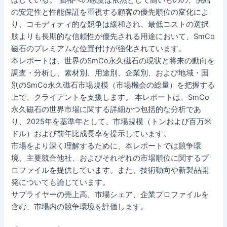
ぼしている。 価格への感度は依然として高いものの、供給
の安定性と性能保証を重視する顧客の優先順位の変化によ
り、コモディティ的な競争は緩和され、最低コストの選択
肢よりも長期的な信頼性が優先される用途において、SmCo
磁石のプレミアムな位置付けが強化されています。
本レポートは、世界のSmCo永久磁石の現状と将来の動向を
調査・分析し、素材別、用途別、企業別、および地域・国
別のSmCo永久磁石市場規模（市場機会の総量）を把握する
上で、クライアントを支援します。 本レポートは、SmCo
永久磁石の世界市場に関する詳細かつ包括的な分析であ
り、2025年を基準年として、市場規模（トンおよび百万米
ドル）および前年比成長率を提示しています。
市場をより深く理解するために、本レポートでは競争環
境、主要競合他社、およびそれぞれの市場順位に関するプ
ロファイルを提供しています。また、技術動向や新製品開
発についても論じています。
サプライヤーの売上高、市場シェア、企業プロファイルを
含む、市場内の競争環境を評価します。