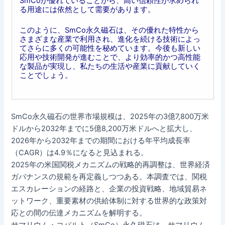
SmCoが優れていることから、高い信頼性が求められ
る用途には依然として需要があります。
このように、SmCo永久磁石は、その優れた特性から
さまざまな産業で利用され、進化を続ける技術によっ
てさらに多くの可能性を秘めています。今後も新しい
応用や技術開発が進むことで、より効率的かつ高性能
な製品が実現し、私たちの生活や産業に貢献していく
ことでしょう。
SmCo永久磁石の世界市場規模は、2025年の3億7,800万米
ドルから2032年までに5億8,200万米ドルへと拡大し、
2026年から2032年までの期間における年平均成長率
（CAGR）は4.9％になると見込まれる。
2025年の米国関税メカニズムの戦略的再調整は、世界経済
ガバナンスの規範を再定義しつつある。本調査では、関税
エスカレーションの経路と、企業の投資戦略、地域貿易ネ
ットワーク、重要素材の供給体制に対する世界的な政策対
応との間の伝達メカニズムを解明する。