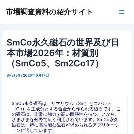
内
市場調査資料の紹介サイト
容
Main
を
ス
Men
キ
ッ
SmCo永久磁石の世界及び日
プ
本市場2026年：材質別
（SmCo5、Sm2Co17）
By
staff
/
2026年6月17日
SmCo永久磁石は、サマリウム（Sm）とコバルト
（Co）を主成分とする合金から作られる磁石です。こ
の磁石は、非常に強力で高い耐熱性を持つことから、
さまざまな分野で広く利用されています。SmCo永久
磁石は、特に高性能な磁石が求められるアプリケーシ
ョンに適しています。