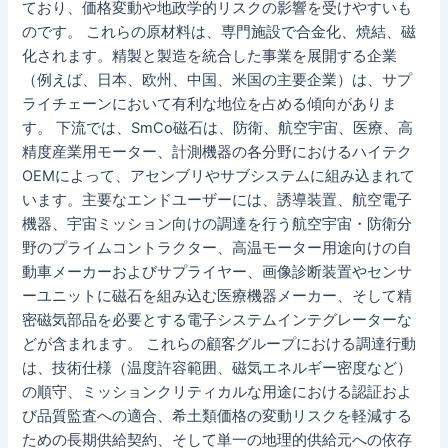
ており、価格変動や地政学的リスクの影響を受けやすいも
のです。 これらの原材料は、専門施設で合金化、焼結、磁
化されます。精製と製造を統合した事業を展開する企業
（例えば、日本、欧州、中国、米国の主要企業）は、サプ
ライチェーンにおいて有利な地位を占める傾向がありま
す。 下流では、SmCo磁石は、防衛、航空宇宙、医療、高
精度産業用モーター、計測機器の各分野におけるハイテク
OEMによって、アセンブリやサブシステムに組み込まれて
います。主要なエンドユーザーには、誘導装置、航空電子
機器、宇宙ミッション向けの調達を行う航空宇宙・防衛分
野のプライムコントラクター、高温モーター用途向けの自
動車メーカーおよびサプライヤー、画像診断装置やセンサ
ーユニットに磁石を組み込む医療機器メーカー、そして精
密磁気部品を必要とする電子システムインテグレーターな
どが含まれます。 これらの顧客グループにおける調達行動
は、技術仕様（温度許容範囲、磁気エネルギー密度など）
の順守、ミッションクリティカルな用途における認証およ
び品質監査への適合、希土類価格の変動リスクを軽減する
ための長期供給契約、そして単一の地理的供給元への依存