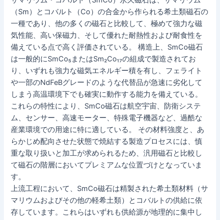
サマリウム・コバルト（SmCo）永久磁石は、サマリウム
（Sm）とコバルト（Co）の合金から作られる希土類磁石の
一種であり、他の多くの磁石と比較して、極めて強力な磁
気性能、高い保磁力、そして優れた耐熱性および耐食性を
備えている点で高く評価されている。 構造上、SmCo磁石
は一般的にSmCo₅またはSm₂Co₁₇の組成で製造されてお
り、いずれも強力な磁気エネルギー積を有し、フェライト
や一部のNdFeBグレードのような代替品が急速に劣化して
しまう高温環境下でも確実に動作する能力を備えている。
これらの特性により、SmCo磁石は航空宇宙、防衛システ
ム、センサー、高速モーター、特殊電子機器など、過酷な
産業環境での用途に特に適している。 その材料強度と、あ
らかじめ配向させた状態で焼結する製造プロセスには、慎
重な取り扱いと加工が求められるため、汎用磁石と比較し
て磁石の階層においてプレミアムな位置づけとなっていま
す。
上流工程において、SmCo磁石は精製された希土類材料（サ
マリウムおよびその他の軽希土類）とコバルトの供給に依
存しています。これらはいずれも供給源が地理的に集中し