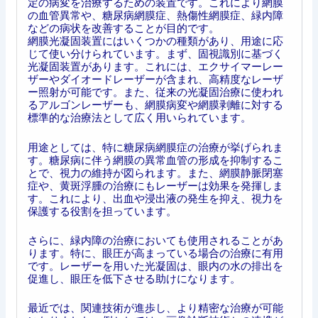
定の病変を治療するための装置です。これにより網膜
の血管異常や、糖尿病網膜症、熱傷性網膜症、緑内障
などの病状を改善することが目的です。
網膜光凝固装置にはいくつかの種類があり、用途に応
じて使い分けられています。まず、固視識別に基づく
光凝固装置があります。これには、エクサイマーレー
ザーやダイオードレーザーが含まれ、高精度なレーザ
ー照射が可能です。また、従来の光凝固治療に使われ
るアルゴンレーザーも、網膜病変や網膜剥離に対する
標準的な治療法として広く用いられています。
用途としては、特に糖尿病網膜症の治療が挙げられま
す。糖尿病に伴う網膜の異常血管の形成を抑制するこ
とで、視力の維持が図られます。また、網膜静脈閉塞
症や、黄斑浮腫の治療にもレーザーは効果を発揮しま
す。これにより、出血や浸出液の発生を抑え、視力を
保護する役割を担っています。
さらに、緑内障の治療においても使用されることがあ
ります。特に、眼圧が高まっている場合の治療に有用
です。レーザーを用いた光凝固は、眼内の水の排出を
促進し、眼圧を低下させる助けになります。
最近では、関連技術が進歩し、より精密な治療が可能