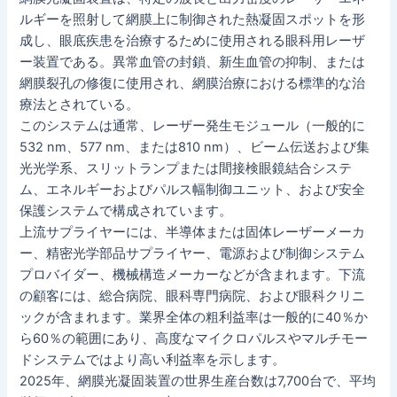
ルギーを照射して網膜上に制御された熱凝固スポットを形
成し、眼底疾患を治療するために使用される眼科用レーザ
ー装置である。異常血管の封鎖、新生血管の抑制、または
網膜裂孔の修復に使用され、網膜治療における標準的な治
療法とされている。
このシステムは通常、レーザー発生モジュール（一般的に
532 nm、577 nm、または810 nm）、ビーム伝送および集
光光学系、スリットランプまたは間接検眼鏡結合システ
ム、エネルギーおよびパルス幅制御ユニット、および安全
保護システムで構成されています。
上流サプライヤーには、半導体または固体レーザーメーカ
ー、精密光学部品サプライヤー、電源および制御システム
プロバイダー、機械構造メーカーなどが含まれます。下流
の顧客には、総合病院、眼科専門病院、および眼科クリニ
ックが含まれます。業界全体の粗利益率は一般的に40％か
ら60％の範囲にあり、高度なマイクロパルスやマルチモー
ドシステムではより高い利益率を示します。
2025年、網膜光凝固装置の世界生産台数は7,700台で、平均