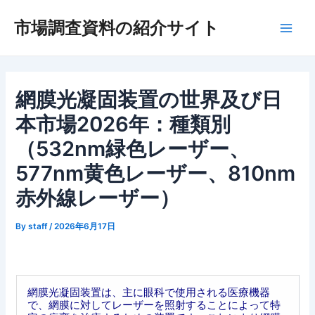
内
市場調査資料の紹介サイト
容
Main
を
ス
Men
キ
ッ
網膜光凝固装置の世界及び日
プ
本市場2026年：種類別
（532nm緑色レーザー、
577nm黄色レーザー、810nm
赤外線レーザー）
By
staff
/
2026年6月17日
網膜光凝固装置は、主に眼科で使用される医療機器
で、網膜に対してレーザーを照射することによって特