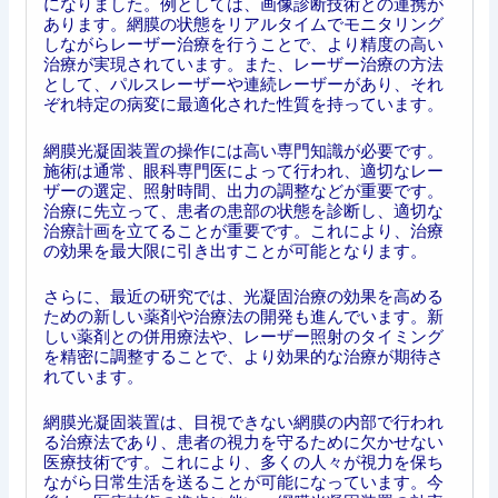
になりました。例としては、画像診断技術との連携が
あります。網膜の状態をリアルタイムでモニタリング
しながらレーザー治療を行うことで、より精度の高い
治療が実現されています。また、レーザー治療の方法
として、パルスレーザーや連続レーザーがあり、それ
ぞれ特定の病変に最適化された性質を持っています。
網膜光凝固装置の操作には高い専門知識が必要です。
施術は通常、眼科専門医によって行われ、適切なレー
ザーの選定、照射時間、出力の調整などが重要です。
治療に先立って、患者の患部の状態を診断し、適切な
治療計画を立てることが重要です。これにより、治療
の効果を最大限に引き出すことが可能となります。
さらに、最近の研究では、光凝固治療の効果を高める
ための新しい薬剤や治療法の開発も進んでいます。新
しい薬剤との併用療法や、レーザー照射のタイミング
を精密に調整することで、より効果的な治療が期待さ
れています。
網膜光凝固装置は、目視できない網膜の内部で行われ
る治療法であり、患者の視力を守るために欠かせない
医療技術です。これにより、多くの人々が視力を保ち
ながら日常生活を送ることが可能になっています。今