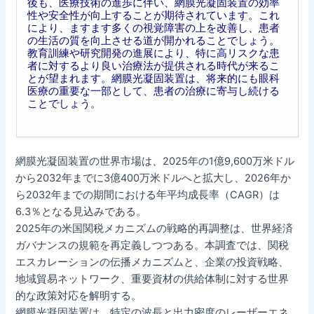
後も、医療技術の進歩に伴い、網膜光凝固装置の効率
性や安全性が向上することが期待されています。これ
により、ますます多くの視覚障害の上を改善し、患者
の生活の質を向上させる道が開かれることでしょう。
教育訓練や研究開発の進展により、特に高リスクな患
者に対するより良い治療法が提供される時代が来るこ
とが望まれます。網膜光凝固装置は、将来的にも眼科
医療の重要な一部として、患者の治療に寄与し続ける
ことでしょう。
網膜光凝固装置の世界市場は、2025年の1億9,600万米ドル
から2032年までに3億400万米ドルへと拡大し、2026年か
ら2032年までの期間における年平均成長率（CAGR）は
6.3％となる見込みである。
2025年の米国関税メカニズムの戦略的再調整は、世界経済
ガバナンスの規範を再定義しつつある。本調査では、関税
エスカレーションの伝播メカニズムと、企業の投資戦略、
地域貿易ネットワーク、重要資材の供給体制に対する世界
的な政策対応を解明する。
網膜光凝固装置は、特定の波長と出力密度のレーザーエネ