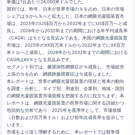
単価は1台あたり24,000米ドルでした。
国別では、昨年、日本が世界市場の％を占め、日本の市場
シェアは％から％へと拡大した。日本の網膜光凝固装置市
場は、2025年のUS$百万から2032年までにUS$百万へと成
長し、2026年から2032年までの期間における年平均成長率
（CAGR）は％となる見込みである。米国の網膜光凝固装置
市場は、2025年のXX百万米ドルから2032年までにXX百万
米ドルへと成長し、2026年から2032年までの期間における
CAGRはXX％となる見込みです。
セグメント別では、糖尿病性網膜症が％成長し、市場総売
上高の％を占め、網膜静脈閉塞症は％成長しました。
本レポートは、世界の網膜光凝固装置の現状と将来の動向
を調査・分析し、タイプ別、用途別、企業別、地域・国別
の網膜光凝固装置市場規模を把握するのに役立ちます。本
レポートは、網膜光凝固装置の世界市場に関する詳細かつ
包括的な分析であり、2025年を基準年として、市場規模
（台数および百万米ドル）および前年比成長率を提示して
います。
市場をより深く理解するために、本レポートでは競争環