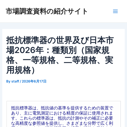
内
市場調査資料の紹介サイト
容
Main
を
ス
Men
キ
ッ
抵抗標準器の世界及び日本市
プ
場2026年：種類別（国家規
格、一等規格、二等規格、実
用規格）
By
staff
/
2026年6月17日
抵抗標準器は、抵抗値の基準を提供するための装置で
あり、主に電気測定における精度の保証に使用されま
す。これらの標準器は、抵抗の計測やその補正に必要
な高精度な参照値を提供し、さまざまな分野で広く利