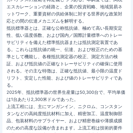
エスカレーションの経路と、企業の投資戦略、地域貿易ネ
ットワーク、重要資材の供給体制に対する世界的な政策対
応との間の伝達メカニズムを解明する。
抵抗標準器とは、正確な公称抵抗値、極めて高い長期安定
性、低い温度係数、および国内／国際計量標準へのトレー
サビリティを備えた標準抵抗器または抵抗測定装置であ
る。これらは抵抗値の統一、伝達、および校正のための基
準として機能し、各種抵抗測定器の校正、測定方法の検
証、および抵抗値の正確なトレーサビリティの確保に使用
される。その主な特徴は、正確な抵抗値、最小限の温度ド
リフト、安定した性能、および値のトレーサビリティであ
る。
2025年、抵抗標準器の世界生産量は50,300台で、平均単価
は1台あたり2,300米ドルであった。
上流工程には、主にマンガンイン、ニクロム、コンスタン
タンなどの高純度抵抗材料に加え、精密加工、温度制御部
品、包装材料のサプライヤー、および精密巻線や薄膜成膜
のための高度な設備が含まれます。上流工程は技術的要件