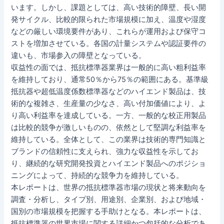
います。しかし、課題としては、高い技術的障壁、長い開
発サイクル、比較的限られた市場規模に加え、温度や湿度
などの厳しい環境要件があり、これらが運用および保守コ
ストを増加させている。各国の計量システムや認証要件の
違いも、市場参入の障壁となっている。
収益性の面では、抵抗標準器業界は一般的に高い粗利益率
を維持しており、通常50％から75％の範囲にある。基準級
抵抗器や超低温度係数標準器などのハイエンド製品は、技
術的な複雑さ、生産量の少なさ、高い付加価値により、よ
り高い利益率を達成している。一方、一般的な校正用製品
は比較的競争が激しいものの、依然として堅調な利益率を
維持している。全体として、この業界は技術的専門知識と
ブランドの信頼性に支えられ、強力な収益性を示してお
り、継続的な研究開発投資とハイエンド製品へのポジショ
ニングによって、持続的な競争力を維持している。
本レポートは、世界の抵抗標準器市場の現状と将来動向を
調査・分析し、タイプ別、用途別、企業別、および地域・
国別の市場規模を把握する手助けとなる。本レポートは、
抵抗標準器の世界市場に関する詳細かつ包括的な分析であ