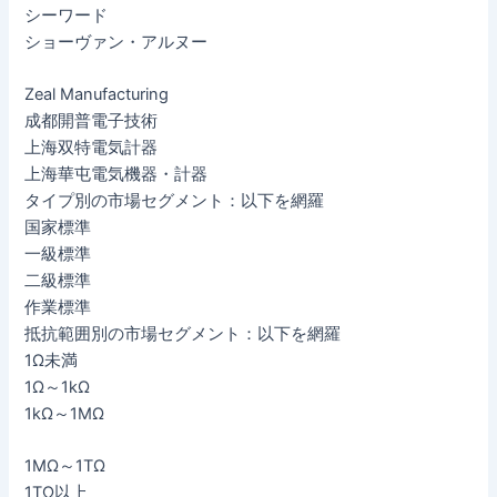
シーワード
ショーヴァン・アルヌー
Zeal Manufacturing
成都開普電子技術
上海双特電気計器
上海華屯電気機器・計器
タイプ別の市場セグメント：以下を網羅
国家標準
一級標準
二級標準
作業標準
抵抗範囲別の市場セグメント：以下を網羅
1Ω未満
1Ω～1kΩ
1kΩ～1MΩ
1MΩ～1TΩ
1TΩ以上