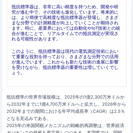
抵抗標準器は、非常に高い精度を持つため、開発や研
究が進む中で、その技術も進化しています。将来的に
は、より簡便で高精度な抵抗標準器が登場し、さまざ
まな分野での計測精度が向上していくことが期待され
ます。特に、産業界においては自動化やIoT技術との統
合が進むことで、リアルタイムでの抵抗測定が実現さ
れる可能性があります。
このように、抵抗標準器は現代の電気測定技術におい
て重要な役割を持っており、さまざまな分野での活用
が進んでいます。これからも新たな技術の進展に影響
を受けながら、抵抗標準器の重要性は増していくでし
ょう。
抵抗標準の世界市場規模は、2025年の1億2,300万米ドルか
ら2032年までに1億4,700万米ドルへと拡大し、2026年から
2032年までの期間における年平均成長率（CAGR）は2.5％
となる見込みである。
2025年の米国関税メカニズムの戦略的再調整は、世界経済
ガバナンスの規範を再定義しつつある。本調査では、関税