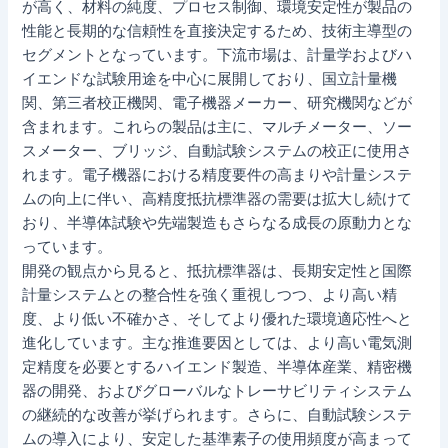
が高く、材料の純度、プロセス制御、環境安定性が製品の
性能と長期的な信頼性を直接決定するため、技術主導型の
セグメントとなっています。下流市場は、計量学およびハ
イエンドな試験用途を中心に展開しており、国立計量機
関、第三者校正機関、電子機器メーカー、研究機関などが
含まれます。これらの製品は主に、マルチメーター、ソー
スメーター、ブリッジ、自動試験システムの校正に使用さ
れます。電子機器における精度要件の高まりや計量システ
ムの向上に伴い、高精度抵抗標準器の需要は拡大し続けて
おり、半導体試験や先端製造もさらなる成長の原動力とな
っています。
開発の観点から見ると、抵抗標準器は、長期安定性と国際
計量システムとの整合性を強く重視しつつ、より高い精
度、より低い不確かさ、そしてより優れた環境適応性へと
進化しています。主な推進要因としては、より高い電気測
定精度を必要とするハイエンド製造、半導体産業、精密機
器の開発、およびグローバルなトレーサビリティシステム
の継続的な改善が挙げられます。さらに、自動試験システ
ムの導入により、安定した基準素子の使用頻度が高まって