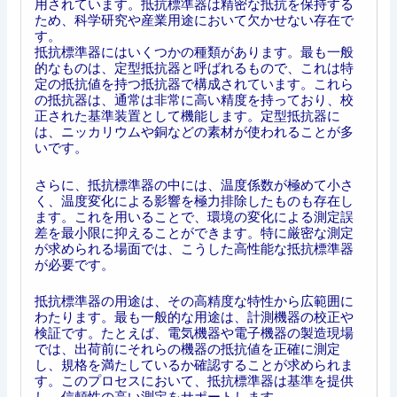
用されています。抵抗標準器は精密な抵抗を保持する
ため、科学研究や産業用途において欠かせない存在で
す。
抵抗標準器にはいくつかの種類があります。最も一般
的なものは、定型抵抗器と呼ばれるもので、これは特
定の抵抗値を持つ抵抗器で構成されています。これら
の抵抗器は、通常は非常に高い精度を持っており、校
正された基準装置として機能します。定型抵抗器に
は、ニッカリウムや銅などの素材が使われることが多
いです。
さらに、抵抗標準器の中には、温度係数が極めて小さ
く、温度変化による影響を極力排除したものも存在し
ます。これを用いることで、環境の変化による測定誤
差を最小限に抑えることができます。特に厳密な測定
が求められる場面では、こうした高性能な抵抗標準器
が必要です。
抵抗標準器の用途は、その高精度な特性から広範囲に
わたります。最も一般的な用途は、計測機器の校正や
検証です。たとえば、電気機器や電子機器の製造現場
では、出荷前にそれらの機器の抵抗値を正確に測定
し、規格を満たしているか確認することが求められま
す。このプロセスにおいて、抵抗標準器は基準を提供
し、信頼性の高い測定をサポートします。