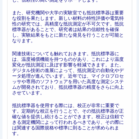
また、研究機関や大学の実験室でも抵抗標準器は重要
な役割を果たします。新しい材料の特性評価や電気特
性の研究では、高精度な抵抗測定が不可欠です。抵抗
標準器があることで、研究者は結果の信頼性を確保
し、実験結果をもとに新たな発見を行うことが可能と
なります。
関連技術についても触れておきます。抵抗標準器に
は、温度補償機能を持つものがあり、これにより温度
変化が抵抗測定に及ぼす影響を軽減できます。また、
デジタル技術の進展によって、抵抗測定の自動化やデ
ータ処理が進んでいます。近年では、マイクロプロセ
ッサや専用のソフトウェアを用いた高度な測定システ
ムが開発されており、抵抗標準器の精度をさらに向上
させています。
抵抗標準器を使用する際には、校正が非常に重要で
す。定期的な校正を行うことで、その抵抗標準器が正
確な値を提供し続けることができます。校正は信頼で
きる測定機関によって行われるべきであり、その際に
は関連する国際規格や標準に則ることが求められま
す。