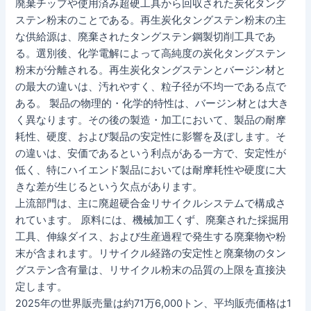
廃棄チップや使用済み超硬工具から回収された炭化タング
ステン粉末のことである。再生炭化タングステン粉末の主
な供給源は、廃棄されたタングステン鋼製切削工具であ
る。選別後、化学電解によって高純度の炭化タングステン
粉末が分離される。再生炭化タングステンとバージン材と
の最大の違いは、汚れやすく、粒子径が不均一である点で
ある。 製品の物理的・化学的特性は、バージン材とは大き
く異なります。その後の製造・加工において、製品の耐摩
耗性、硬度、および製品の安定性に影響を及ぼします。そ
の違いは、安価であるという利点がある一方で、安定性が
低く、特にハイエンド製品においては耐摩耗性や硬度に大
きな差が生じるという欠点があります。
上流部門は、主に廃超硬合金リサイクルシステムで構成さ
れています。 原料には、機械加工くず、廃棄された採掘用
工具、伸線ダイス、および生産過程で発生する廃棄物や粉
末が含まれます。リサイクル経路の安定性と廃棄物のタン
グステン含有量は、リサイクル粉末の品質の上限を直接決
定します。
2025年の世界販売量は約71万6,000トン、平均販売価格は1