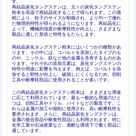
す。
再結晶炭化タングステンは、元々の炭化タングステン
粉末を高温で再結晶化することで得られます。この過
程により、粒子のサイズが制御され、より均一で優れ
た物理的特性が得られるようになります。再結晶化に
よって、機械的強度や耐摩耗性が向上し、さまざまな
製品に適した形状と特性をもたらします。
再結晶炭化タングステン粉末にはいくつかの種類があ
ります。その中には、コバルトを添加したタイプのも
のや、ニッケル、鉄など他の金属を含有するものがあ
ります。それぞれの添加元素は、炭化タングステンの
特性や用途に影響を与えます。例えば、コバルトを添
加すると靭性が向上し、破損しにくくなるため、切削
工具や耐摩耗部品に使用されることが多いです。
この再結晶炭化タングステン粉末は、さまざまな用途
に応じて利用されています。最も一般的な用途のひと
つは、切削工具やドリル、バイトなどの製造です。こ
れらは金属の加工や堀削に使用され、高い耐摩耗性を
要求されます。さらに、再結晶炭化タングステンは、
金属の接合部品や耐食性部品にも利用されます。特に
化学工業や石油産業など、過酷な環境下で働く部品に
適しています。