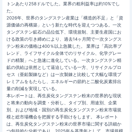
トンあたり258ドルでした。業界の粗利益率は約10%でし
た。
2026年、世界のタングステン産業は「構造的不足」と「資
源価値の再構築」という新たな時代を迎えつつある。一次
タングステン鉱石の品位低下、環境規制、主要生産国にお
ける政策の引き締めにより、過去14ヶ月間で一次タングス
テン粉末の価格は400％以上急騰した。 業界は「高比率ブ
レンド、ライフサイクル全体でのリサイクル、化学グレー
ドの精製」へと急速に進化している。一次タングステン精
鉱の供給は依然として逼迫している一方、リサイクルプロ
セス（亜鉛製錬など）は一次製錬と比較して大幅な環境プ
レミアムをもたらし、エネルギーの節約と二酸化炭素排出
量の削減を実現している。
本レポートは、再生炭化タングステン粉末の世界的な現状
と将来の動向を調査・分析し、タイプ別、用途別、企業
別、および地域・国別の再生炭化タングステン粉末市場規
模と総市場機会を把握する手助けをします。 本レポート
は、再生炭化タングステン粉末の世界市場に関する詳細か
つ包括的な分析であり、2025年を基準年として、市場規模