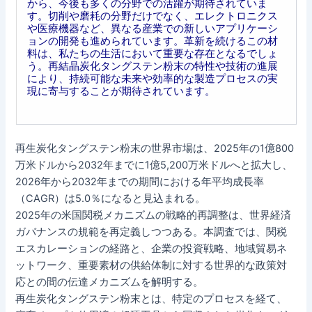
から、今後も多くの分野での活躍が期待されていま
す。切削や磨耗の分野だけでなく、エレクトロニクス
や医療機器など、異なる産業での新しいアプリケーシ
ョンの開発も進められています。革新を続けるこの材
料は、私たちの生活において重要な存在となるでしょ
う。再結晶炭化タングステン粉末の特性や技術の進展
により、持続可能な未来や効率的な製造プロセスの実
現に寄与することが期待されています。
再生炭化タングステン粉末の世界市場は、2025年の1億800
万米ドルから2032年までに1億5,200万米ドルへと拡大し、
2026年から2032年までの期間における年平均成長率
（CAGR）は5.0％になると見込まれる。
2025年の米国関税メカニズムの戦略的再調整は、世界経済
ガバナンスの規範を再定義しつつある。本調査では、関税
エスカレーションの経路と、企業の投資戦略、地域貿易ネ
ットワーク、重要素材の供給体制に対する世界的な政策対
応との間の伝達メカニズムを解明する。
再生炭化タングステン粉末とは、特定のプロセスを経て、