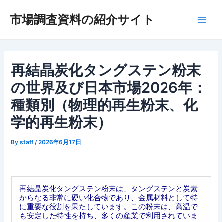
内
市場調査資料の紹介サイト
容
Main
を
ス
Men
キ
ッ
再結晶炭化タングステン粉末
プ
の世界及び日本市場2026年：
種類別（物理的再生粉末、化
学的再生粉末）
By
staff
/
2026年6月17日
再結晶炭化タングステン粉末は、タングステンと炭素
からなる非常に硬い化合物であり、金属材料として特
に重要な役割を果たしています。この粉末は、高温で
も安定した特性を持ち、多くの産業で利用されていま