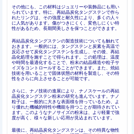
その他にも、この材料はジュエリーや装飾品にも用い
られています。特に、再結晶炭化タングステンで作ら
れたリングは、その強度と耐久性により、多くの人々
に人気があります。傷がつきにくく、変色しにくい特
性があるため、長期間美しさを保つことができます。
再結晶炭化タングステンの製造技術についても触れて
おきます。一般的には、タングステンと炭素を高温で
反応させて炭化タングステンを生成し、その後、再結
晶化処理を施すことで得られます。この処理は、温度
や時間を最適化することで、粉末の結晶構造や粒子サ
イズをコントロールすることができます。また、焼結
技術を用いることで固体状態の材料を製造し、その特
性をさらに向上させることが可能です。
さらに、ナノ技術の進展により、ナノスケールの再結
晶炭化タングステン粉末の研究も進んでいます。ナノ
粒子は、一般的に大きな表面積を持っているため、よ
り優れた機械的特性や機能を持つことが期待されてい
ます。このようなナノサイズの粉末は、より軽量で強
度が高く、様々な新しい応用が見込まれています。
最後に、再結晶炭化タングステンは、その特異な物性