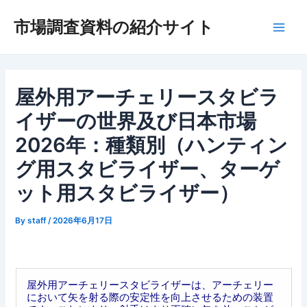
内
市場調査資料の紹介サイト
容
Main
を
ス
Men
キ
ッ
屋外用アーチェリースタビラ
プ
イザーの世界及び日本市場
2026年：種類別（ハンティン
グ用スタビライザー、ターゲ
ット用スタビライザー）
By
staff
/
2026年6月17日
屋外用アーチェリースタビライザーは、アーチェリー
において矢を射る際の安定性を向上させるための装置