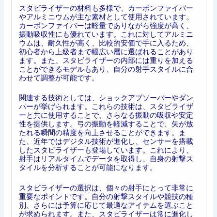
スタビライザーの材料も多様で、カーボンファイバー
やアルミニウムが主な素材として使用されています。
カーボンファイバーは軽量でありながら強度が高く、
振動吸収性にも優れています。これに対してアルミニ
ウムは、耐久性が高く、比較的安価で手に入るため、
初心者から上級者まで幅広い層に選ばれることがあり
ます。また、スタビライザーの内部には重りを加える
ことができるモデルもあり、自分の射手スタイルに合
わせて調整が可能です。
関連する技術としては、ショックアブソーバーやダン
パーが挙げられます。これらの技術は、スタビライザ
ーと共に使用することで、さらなる振動の吸収や安定
性を提供します。弓の振動を軽減することで、矢が放
たれる瞬間の精度を向上させることができます。ま
た、近年ではデジタル技術が進化し、センサーを搭載
したスタビライザーも登場しています。これにより、
射手はリアルタイムでデータを取得し、自身の射撃ス
タイルを分析することが可能になります。
スタビライザーの選択は、個々の射手にとって非常に
重要なポイントです。自分の射撃スタイルや競技の種
別、さらには予算に応じて最適なアイテムを選ぶこと
が求められます。また、スタビライザーは常に進化し