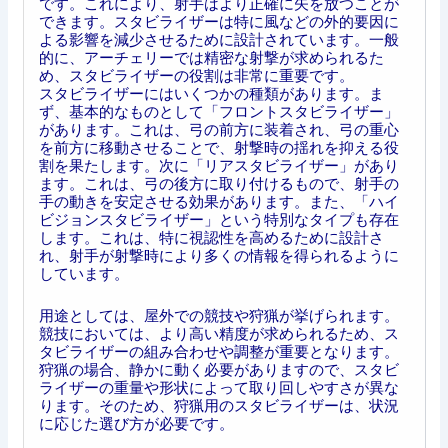
です。これにより、射手はより正確に矢を放つことが
できます。スタビライザーは特に風などの外的要因に
よる影響を減少させるために設計されています。一般
的に、アーチェリーでは精密な射撃が求められるた
め、スタビライザーの役割は非常に重要です。
スタビライザーにはいくつかの種類があります。ま
ず、基本的なものとして「フロントスタビライザー」
があります。これは、弓の前方に装着され、弓の重心
を前方に移動させることで、射撃時の揺れを抑える役
割を果たします。次に「リアスタビライザー」があり
ます。これは、弓の後方に取り付けるもので、射手の
手の動きを安定させる効果があります。また、「ハイ
ビジョンスタビライザー」という特別なタイプも存在
します。これは、特に視認性を高めるために設計さ
れ、射手が射撃時により多くの情報を得られるように
しています。
用途としては、屋外での競技や狩猟が挙げられます。
競技においては、より高い精度が求められるため、ス
タビライザーの組み合わせや調整が重要となります。
狩猟の場合、静かに動く必要がありますので、スタビ
ライザーの重量や形状によって取り回しやすさが異な
ります。そのため、狩猟用のスタビライザーは、状況
に応じた選び方が必要です。