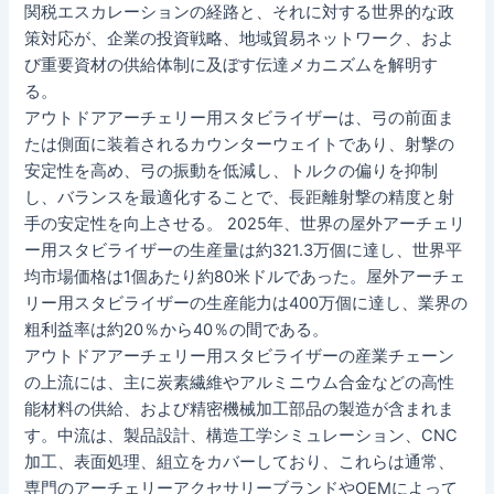
関税エスカレーションの経路と、それに対する世界的な政
策対応が、企業の投資戦略、地域貿易ネットワーク、およ
び重要資材の供給体制に及ぼす伝達メカニズムを解明す
る。
アウトドアアーチェリー用スタビライザーは、弓の前面ま
たは側面に装着されるカウンターウェイトであり、射撃の
安定性を高め、弓の振動を低減し、トルクの偏りを抑制
し、バランスを最適化することで、長距離射撃の精度と射
手の安定性を向上させる。 2025年、世界の屋外アーチェリ
ー用スタビライザーの生産量は約321.3万個に達し、世界平
均市場価格は1個あたり約80米ドルであった。屋外アーチェ
リー用スタビライザーの生産能力は400万個に達し、業界の
粗利益率は約20％から40％の間である。
アウトドアアーチェリー用スタビライザーの産業チェーン
の上流には、主に炭素繊維やアルミニウム合金などの高性
能材料の供給、および精密機械加工部品の製造が含まれま
す。中流は、製品設計、構造工学シミュレーション、CNC
加工、表面処理、組立をカバーしており、これらは通常、
専門のアーチェリーアクセサリーブランドやOEMによって