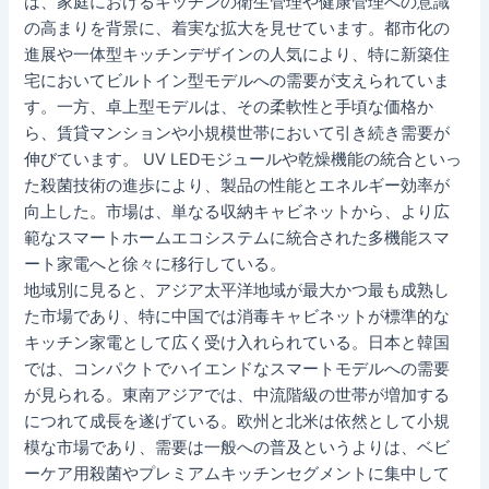
は、家庭におけるキッチンの衛生管理や健康管理への意識
の高まりを背景に、着実な拡大を見せています。都市化の
進展や一体型キッチンデザインの人気により、特に新築住
宅においてビルトイン型モデルへの需要が支えられていま
す。一方、卓上型モデルは、その柔軟性と手頃な価格か
ら、賃貸マンションや小規模世帯において引き続き需要が
伸びています。 UV LEDモジュールや乾燥機能の統合といっ
た殺菌技術の進歩により、製品の性能とエネルギー効率が
向上した。市場は、単なる収納キャビネットから、より広
範なスマートホームエコシステムに統合された多機能スマ
ート家電へと徐々に移行している。
地域別に見ると、アジア太平洋地域が最大かつ最も成熟し
た市場であり、特に中国では消毒キャビネットが標準的な
キッチン家電として広く受け入れられている。日本と韓国
では、コンパクトでハイエンドなスマートモデルへの需要
が見られる。東南アジアでは、中流階級の世帯が増加する
につれて成長を遂げている。欧州と北米は依然として小規
模な市場であり、需要は一般への普及というよりは、ベビ
ーケア用殺菌やプレミアムキッチンセグメントに集中して