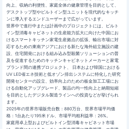
向上、収納の利便性、家庭全体の健康管理を目的として、
デスクトップ型やビルトイン型ユニットを現代的なキッチ
ンに導入するエンドユーザーまで広がっています。
世界中で進行中または計画中のプロジェクトには、ビルト
イン型消毒キャビネットの生産能力拡大に向けた中国にお
けるスマートキッチン家電生産拠点の拡張、輸出市場に対
応するための東南アジアにおける新たな海外組立施設の建
設、住宅開発における組み込み型殺菌ソリューションの普
及を促進するためのキッチンキャビネットメーカーと家電
ブランド間の連携プロジェクト、 日本および韓国における
UV LED省エネ技術と低オゾン排出システムに特化した研究
開発センターの設立、効率向上のための板金加工工場にお
ける自動化アップグレード、製品の均一性向上と納期短縮
を目的としたデジタル製造ラインへの投資などが挙げられ
ます。
2025年の世界市場販売台数：880万台、世界市場平均価
格：1台あたり195米ドル、市場平均粗利益率：26%。
家庭用卓上型およびビルトイン型消毒キャビネット市場