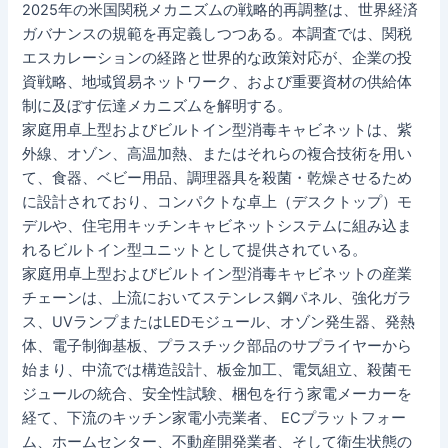
2025年の米国関税メカニズムの戦略的再調整は、世界経済
ガバナンスの規範を再定義しつつある。本調査では、関税
エスカレーションの経路と世界的な政策対応が、企業の投
資戦略、地域貿易ネットワーク、および重要資材の供給体
制に及ぼす伝達メカニズムを解明する。
家庭用卓上型およびビルトイン型消毒キャビネットは、紫
外線、オゾン、高温加熱、またはそれらの複合技術を用い
て、食器、ベビー用品、調理器具を殺菌・乾燥させるため
に設計されており、コンパクトな卓上（デスクトップ）モ
デルや、住宅用キッチンキャビネットシステムに組み込ま
れるビルトイン型ユニットとして提供されている。
家庭用卓上型およびビルトイン型消毒キャビネットの産業
チェーンは、上流においてステンレス鋼パネル、強化ガラ
ス、UVランプまたはLEDモジュール、オゾン発生器、発熱
体、電子制御基板、プラスチック部品のサプライヤーから
始まり、中流では構造設計、板金加工、電気組立、殺菌モ
ジュールの統合、安全性試験、梱包を行う家電メーカーを
経て、下流のキッチン家電小売業者、 ECプラットフォー
ム、ホームセンター、不動産開発業者、そして衛生状態の