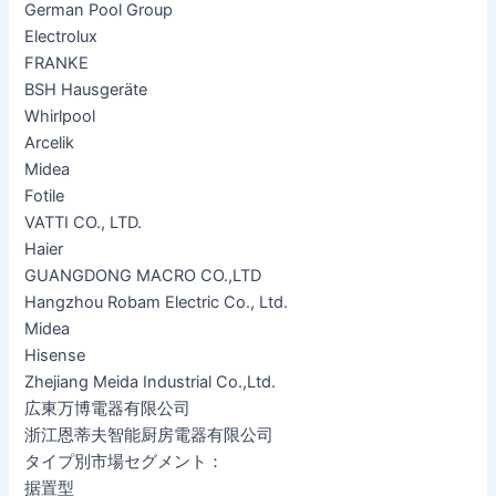
German Pool Group
Electrolux
FRANKE
BSH Hausgeräte
Whirlpool
Arcelik
Midea
Fotile
VATTI CO., LTD.
Haier
GUANGDONG MACRO CO.,LTD
Hangzhou Robam Electric Co., Ltd.
Midea
Hisense
Zhejiang Meida Industrial Co.,Ltd.
広東万博電器有限公司
浙江恩蒂夫智能厨房電器有限公司
タイプ別市場セグメント：
据置型