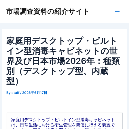
内
市場調査資料の紹介サイト
容
Main
を
ス
Men
キ
ッ
家庭用デスクトップ・ビルト
プ
イン型消毒キャビネットの世
界及び日本市場2026年：種類
別（デスクトップ型、内蔵
型）
By
staff
/
2026年6月17日
家庭用デスクトップ・ビルトイン型消毒キャビネット
は、日常生活における衛生管理を簡便に行える装置で