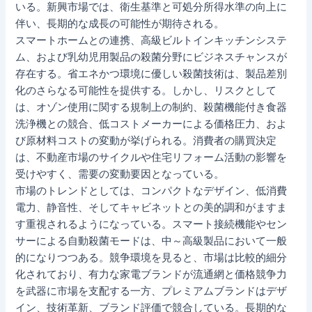
いる。新興市場では、衛生基準と可処分所得水準の向上に
伴い、長期的な成長の可能性が期待される。
スマートホームとの連携、高級ビルトインキッチンシステ
ム、および乳幼児用製品の殺菌分野にビジネスチャンスが
存在する。省エネかつ環境に優しい殺菌技術は、製品差別
化のさらなる可能性を提供する。しかし、リスクとして
は、オゾン使用に関する規制上の制約、殺菌機能付き食器
洗浄機との競合、低コストメーカーによる価格圧力、およ
び原材料コストの変動が挙げられる。消費者の購買決定
は、不動産市場のサイクルや住宅リフォーム活動の影響を
受けやすく、需要の変動要因となっている。
市場のトレンドとしては、コンパクトなデザイン、低消費
電力、静音性、そしてキャビネットとの美的調和がますま
す重視されるようになっている。スマート接続機能やセン
サーによる自動殺菌モードは、中～高級製品において一般
的になりつつある。競争環境を見ると、市場は比較的細分
化されており、有力な家電ブランドが流通網と価格競争力
を武器に市場を支配する一方、プレミアムブランドはデザ
イン、技術革新、ブランド評価で競合している。長期的な