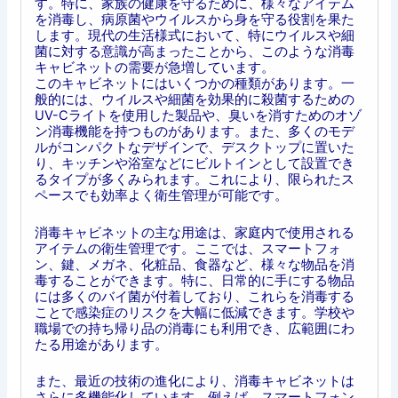
す。特に、家族の健康を守るために、様々なアイテム
を消毒し、病原菌やウイルスから身を守る役割を果た
します。現代の生活様式において、特にウイルスや細
菌に対する意識が高まったことから、このような消毒
キャビネットの需要が急増しています。
このキャビネットにはいくつかの種類があります。一
般的には、ウイルスや細菌を効果的に殺菌するための
UV-Cライトを使用した製品や、臭いを消すためのオゾ
ン消毒機能を持つものがあります。また、多くのモデ
ルがコンパクトなデザインで、デスクトップに置いた
り、キッチンや浴室などにビルトインとして設置でき
るタイプが多くみられます。これにより、限られたス
ペースでも効率よく衛生管理が可能です。
消毒キャビネットの主な用途は、家庭内で使用される
アイテムの衛生管理です。ここでは、スマートフォ
ン、鍵、メガネ、化粧品、食器など、様々な物品を消
毒することができます。特に、日常的に手にする物品
には多くのバイ菌が付着しており、これらを消毒する
ことで感染症のリスクを大幅に低減できます。学校や
職場での持ち帰り品の消毒にも利用でき、広範囲にわ
たる用途があります。
また、最近の技術の進化により、消毒キャビネットは
さらに多機能化しています。例えば、スマートフォン