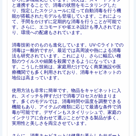
と連携することで、消毒の状態をモニタリングした
り、指定したスケジュールに従って自動消毒を行う機
能が搭載されたモデルも登場しています。これによっ
て、手間をかけずに定期的な消毒を行うことが可能で
す。さらに、エコモードや省エネ設計も導入されてお
り、環境への配慮もされています。
消毒技術そのものも進化しています。UV-Cライトでの
消毒は一般的ですが、最近では高周波や熱による消毒
法も研究されています。これにより、さらに幅広い種
類のウイルスや細菌を殺菌できるようになっていま
す。こうした技術は、家庭用だけでなく商業施設や医
療機関でも多く利用されており、消毒キャビネットの
地位は高まっています。
使用方法も非常に簡単です。物品をキャビネットに入
れ、スイッチを押すだけで消毒プロセスが始まりま
す。多くのモデルでは、消毒時間や温度を調整できる
機能もあり、アイテムの種類に応じて最適な条件で消
毒が可能です。デザインもスタイリッシュで、家庭の
インテリアに合わせて選ぶことができる製品が多く、
実用性と美しさを両立させています。
さらに、消毒キャビネットは健康な暮らしをサポート