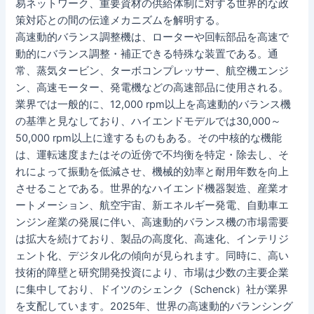
易ネットワーク、重要資材の供給体制に対する世界的な政
策対応との間の伝達メカニズムを解明する。
高速動的バランス調整機は、ローターや回転部品を高速で
動的にバランス調整・補正できる特殊な装置である。通
常、蒸気タービン、ターボコンプレッサー、航空機エンジ
ン、高速モーター、発電機などの高速部品に使用される。
業界では一般的に、12,000 rpm以上を高速動的バランス機
の基準と見なしており、ハイエンドモデルでは30,000～
50,000 rpm以上に達するものもある。その中核的な機能
は、運転速度またはその近傍で不均衡を特定・除去し、そ
れによって振動を低減させ、機械的効率と耐用年数を向上
させることである。世界的なハイエンド機器製造、産業オ
ートメーション、航空宇宙、新エネルギー発電、自動車エ
ンジン産業の発展に伴い、高速動的バランス機の市場需要
は拡大を続けており、製品の高度化、高速化、インテリジ
ェント化、デジタル化の傾向が見られます。同時に、高い
技術的障壁と研究開発投資により、市場は少数の主要企業
に集中しており、ドイツのシェンク（Schenck）社が業界
を支配しています。2025年、世界の高速動的バランシング