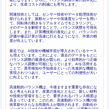
より、生産コストの削減にも寄与します。
関連技術としては、センサー技術やデータ処理技術が
挙げられます。振動センサーや加速度センサーを用い
て、回転体の動きをリアルタイムでモニタリングし、
そのデータを解析することで、バランス状態を可視化
します。また、計算機技術の進化により、バランスの
評価や修正計算が迅速に行えるようになり、作業の精
度が向上しています。
最近では、AI技術や機械学習が導入されているケース
も増えています。これにより、過去のデータをもとに
バランス調整の最適化が図られ、より効率的かつ正確
なバランス調整が可能になっています。AIを活用する
ことで、異常検知や予知保全といった先進的な機能も
実現されつつあり、ユーザーにとっての利便性が大い
に向上しています。
高速動的バランス機は、今後ますます重要な存在にな
ると考えられます。産業の進化とともに、新しい材料
や技術が登場することで、要求されるバランス精度は
高まっています。このため、高速動的バランス機の技
術革新やさらなる性能向上が期待されます。自動化や
インダストリー4.0の進展に伴い、バランス調整のプロ