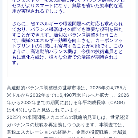
セスがよりスマートになり、無駄を省いた効率的な運
用が実現されるでしょう。
さらに、省エネルギーや環境問題への対応も求められ
ており、バランス機器はその面でも重要な役割を果た
すことができます。適切なバランス調整を行うこと
で、機械のエネルギー効率を向上させ、カーボンフッ
トプリントの削減にも寄与することが可能です。この
ように、高速動的バランス機は、今後の技術進展とと
もに進化を続け、様々な分野での活躍が期待されま
す。
高速動的バランス調整機の世界市場は、2025年の4,785万
米ドルから2032年までに6,490万米ドルへと拡大し、2026
年から2032年までの期間における年平均成長率（CAGR）
は4.4％になると見込まれています。
2025年の米国関税メカニズムの戦略的見直しは、世界経済
ガバナンスの規範を再定義しつつあります。本調査では、
関税エスカレーションの経路と、企業の投資戦略、地域貿