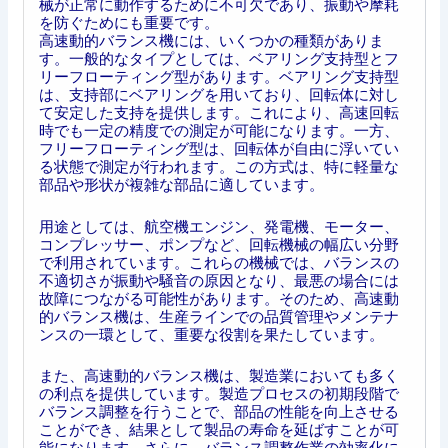
械が正常に動作するために不可欠であり、振動や摩耗
を防ぐためにも重要です。
高速動的バランス機には、いくつかの種類がありま
す。一般的なタイプとしては、ベアリング支持型とフ
リーフローティング型があります。ベアリング支持型
は、支持部にベアリングを用いており、回転体に対し
て安定した支持を提供します。これにより、高速回転
時でも一定の精度での測定が可能になります。一方、
フリーフローティング型は、回転体が自由に浮いてい
る状態で測定が行われます。この方式は、特に軽量な
部品や形状が複雑な部品に適しています。
用途としては、航空機エンジン、発電機、モーター、
コンプレッサー、ポンプなど、回転機械の幅広い分野
で利用されています。これらの機械では、バランスの
不適切さが振動や騒音の原因となり、最悪の場合には
故障につながる可能性があります。そのため、高速動
的バランス機は、生産ラインでの品質管理やメンテナ
ンスの一環として、重要な役割を果たしています。
また、高速動的バランス機は、製造業においても多く
の利点を提供しています。製造プロセスの初期段階で
バランス調整を行うことで、部品の性能を向上させる
ことができ、結果として製品の寿命を延ばすことが可
能になります。さらに、バランス調整作業の効率化に