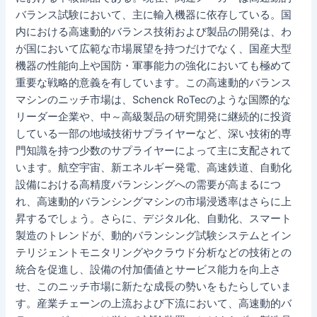
バランス試験において、主に輸入機器に依存している。国
内における高速動的バランス技術および製品の開発は、わ
が国において広範な市場展望を持つだけでなく、国産大型
機器の性能向上や国防・軍事能力の強化においても極めて
重要な戦略的意義を有しています。この高速動的バランス
マシンのニッチ市場は、Schenck RoTecのような国際的な
リーダー企業や、中～高級製品の研究開発に継続的に投資
している一部の地域技術サプライヤーなど、深い技術的専
門知識を持つ少数のサプライヤーによって主に支配されて
います。航空宇宙、新エネルギー発電、高速鉄道、自動化
設備における高精度バランシングへの需要が高まるにつ
れ、高速動的バランシングマシンの市場浸透率はさらに上
昇するでしょう。さらに、デジタル化、自動化、スマート
製造のトレンドが、動的バランシング試験システムとイン
テリジェントモニタリングやクラウド分析などの技術との
統合を促進し、設備の付加価値とサービス能力を向上さ
せ、このニッチ市場に新たな成長の勢いをもたらしていま
す。産業チェーンの上流および下流において、高速動的バ