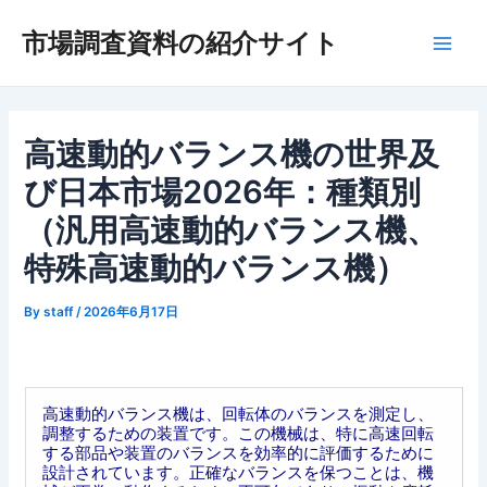
内
市場調査資料の紹介サイト
容
Main
を
ス
Men
キ
ッ
高速動的バランス機の世界及
プ
び日本市場2026年：種類別
（汎用高速動的バランス機、
特殊高速動的バランス機）
By
staff
/
2026年6月17日
高速動的バランス機は、回転体のバランスを測定し、
調整するための装置です。この機械は、特に高速回転
する部品や装置のバランスを効率的に評価するために
設計されています。正確なバランスを保つことは、機