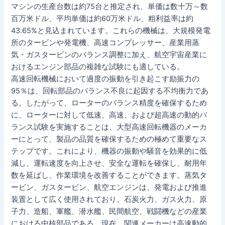
マシンの生産台数は約75台と推定され、単価は数十万～数
百万米ドル、平均単価は約60万米ドル、粗利益率は約
43.65%と見込まれています。これらの機械は、大規模発電
所のタービンや発電機、高速コンプレッサー、産業用蒸
気・ガスタービンのバランス調整に加え、航空宇宙産業に
おけるエンジン部品の複雑な試験にも適している。
高速回転機械において過度の振動を引き起こす励振力の
95％は、回転部品のバランス不良に起因する不均衡力であ
る。したがって、ローターのバランス精度を確保するため
に、ローターに対して低速、高速、および超高速の動的バ
ランス試験を実施することは、大型高速回転機器のメーカ
ーにとって、製品の品質を確保するための極めて重要なス
テップです。これにより、機器の振動や騒音を効果的に低
減し、運転速度を向上させ、安全な運転を確保し、耐用年
数を延ばし、作業環境を改善することができます。蒸気タ
ービン、ガスタービン、航空エンジンは、発電および推進
装置として広く使用されており、石炭火力、ガス火力、原
子力、造船、軍艦、潜水艦、民間航空、戦闘機などの産業
における中核部品である。現在、関連メーカーは高速動的