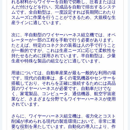
れる材料からワイヤーを自動で切断し、圧着またはは
んだ付けなどを行い、完成品を自動で排出するシステ
ムです。全自動型は、一度設定すれば長期間にわたり
スムーズに作業を行うことができるため、大規模な生
産ラインに適しています。
次に、半自動型のワイヤーハーネス組立機では、オペ
レーターが一部の工程を手動で行う必要があります。
たとえば、特定のコネクタの装着は人の手で行うこと
が一般的ですが、これは生産ニーズに応じて柔軟性を
持たせるために採用されています。半自動型は、少量
生産や特殊な製品の組立などに適しています。
用途については、自動車産業が最も一般的な利用の場
です。現代の自動車は、多くの電気機器やセンサーを
搭載しており、それらを正確に接続するためには高品
質のワイヤーハーネスが必要です。自動車だけでな
く、家電製品、コンピュータ、通信機器、航空宇宙産
業など、さまざまな分野でもワイヤーハーネスが使用
されています。
さらに、ワイヤーハーネス組立機は、省力化とコスト
削減が求められる現代の製造環境において、非常に重
要な役割を果たしています。自動化の導入により、作