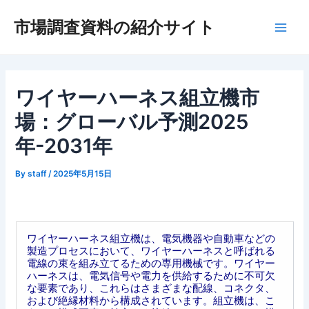
内
市場調査資料の紹介サイト
容
Main
を
ス
Men
キ
ッ
ワイヤーハーネス組立機市
プ
場：グローバル予測2025
年-2031年
By
staff
/
2025年5月15日
ワイヤーハーネス組立機は、電気機器や自動車などの
製造プロセスにおいて、ワイヤーハーネスと呼ばれる
電線の束を組み立てるための専用機械です。ワイヤー
ハーネスは、電気信号や電力を供給するために不可欠
な要素であり、これらはさまざまな配線、コネクタ、
および絶縁材料から構成されています。組立機は、こ