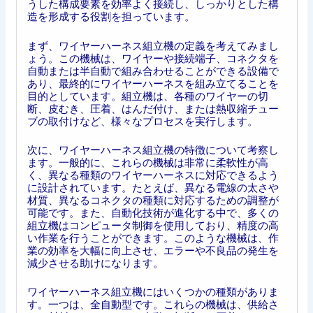
うした構成要素を効率よく接続し、しっかりとした構
造を形成する役割を担っています。
まず、ワイヤーハーネス組立機の定義を考えてみまし
ょう。この機械は、ワイヤーや接続端子、コネクタを
自動または半自動で組み合わせることができる設備で
あり、最終的にワイヤーハーネスを組み立てることを
目的としています。組立機は、各種のワイヤーの切
断、皮むき、圧着、はんだ付け、または熱収縮チュー
ブの取付けなど、様々なプロセスを実行します。
次に、ワイヤーハーネス組立機の特徴について考察し
ます。一般的に、これらの機械は非常に柔軟性が高
く、異なる種類のワイヤーハーネスに対応できるよう
に設計されています。たとえば、異なる電線の太さや
材質、異なるコネクタの種類に対応するための調整が
可能です。また、自動化技術が進化する中で、多くの
組立機はコンピュータ制御を使用しており、精度の高
い作業を行うことができます。このような機械は、作
業の効率を大幅に向上させ、エラーや不良品の発生を
減少させる助けになります。
ワイヤーハーネス組立機にはいくつかの種類がありま
す。一つは、全自動型です。これらの機械は、供給さ