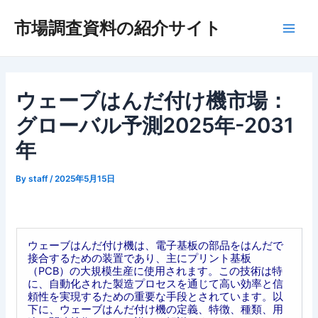
内
市場調査資料の紹介サイト
容
Main
を
ス
Men
キ
ッ
ウェーブはんだ付け機市場：
プ
グローバル予測2025年-2031
年
By
staff
/
2025年5月15日
ウェーブはんだ付け機は、電子基板の部品をはんだで
接合するための装置であり、主にプリント基板
（PCB）の大規模生産に使用されます。この技術は特
に、自動化された製造プロセスを通じて高い効率と信
頼性を実現するための重要な手段とされています。以
下に、ウェーブはんだ付け機の定義、特徴、種類、用