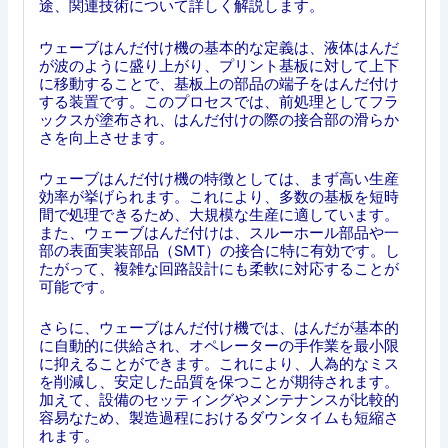
途、関連技術について詳しく解説します。
ウェーブはんだ付け機の基本的な定義は、液体はんだ
が波のように盛り上がり、プリント基板に対して上下
に移動することで、基板上の部品の端子をはんだ付け
する装置です。このプロセスでは、前処理としてフラ
ックスが塗布され、はんだ付けの際の接合部の滑らか
さを向上させます。
ウェーブはんだ付け機の特徴としては、まず高い生産
効率が挙げられます。これにより、多数の基板を短時
間で処理できるため、大規模な生産に適しています。
また、ウェーブはんだ付けは、スルーホール部品や一
部の表面実装部品（SMT）の接合に特に有効です。し
たがって、複雑な回路設計にも柔軟に対応することが
可能です。
さらに、ウェーブはんだ付け機では、はんだが基本的
に自動的に供給され、オペレーターの手作業を最小限
に抑えることができます。これにより、人為的なミス
を削減し、安定した品質を保つことが期待されます。
加えて、設備のセッティングやメンテナンスが比較的
容易なため、製造過程におけるダウンタイムも短縮さ
れます。