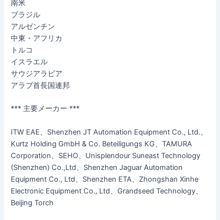
南米
ブラジル
アルゼンチン
中東・アフリカ
トルコ
イスラエル
サウジアラビア
アラブ首長国連邦
*** 主要メーカー ***
ITW EAE、Shenzhen JT Automation Equipment Co., Ltd.、
Kurtz Holding GmbH & Co. Beteiligungs KG、TAMURA
Corporation、SEHO、Unisplendour Suneast Technology
(Shenzhen) Co.,Ltd、Shenzhen Jaguar Automation
Equipment Co., Ltd、Shenzhen ETA、Zhongshan Xinhe
Electronic Equipment Co., Ltd、Grandseed Technology、
Beijing Torch