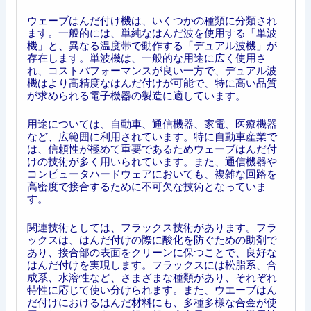
ウェーブはんだ付け機は、いくつかの種類に分類され
ます。一般的には、単純なはんだ波を使用する「単波
機」と、異なる温度帯で動作する「デュアル波機」が
存在します。単波機は、一般的な用途に広く使用さ
れ、コストパフォーマンスが良い一方で、デュアル波
機はより高精度なはんだ付けが可能で、特に高い品質
が求められる電子機器の製造に適しています。
用途については、自動車、通信機器、家電、医療機器
など、広範囲に利用されています。特に自動車産業で
は、信頼性が極めて重要であるためウェーブはんだ付
けの技術が多く用いられています。また、通信機器や
コンピュータハードウェアにおいても、複雑な回路を
高密度で接合するために不可欠な技術となっていま
す。
関連技術としては、フラックス技術があります。フラ
ックスは、はんだ付けの際に酸化を防ぐための助剤で
あり、接合部の表面をクリーンに保つことで、良好な
はんだ付けを実現します。フラックスには松脂系、合
成系、水溶性など、さまざまな種類があり、それぞれ
特性に応じて使い分けられます。また、ウエーブはん
だ付けにおけるはんだ材料にも、多種多様な合金が使