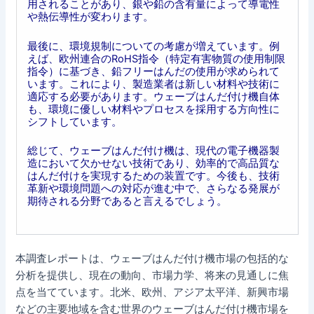
用されることがあり、銀や鉛の含有量によって導電性
や熱伝導性が変わります。
最後に、環境規制についての考慮が増えています。例
えば、欧州連合のRoHS指令（特定有害物質の使用制限
指令）に基づき、鉛フリーはんだの使用が求められて
います。これにより、製造業者は新しい材料や技術に
適応する必要があります。ウェーブはんだ付け機自体
も、環境に優しい材料やプロセスを採用する方向性に
シフトしています。
総じて、ウェーブはんだ付け機は、現代の電子機器製
造において欠かせない技術であり、効率的で高品質な
はんだ付けを実現するための装置です。今後も、技術
革新や環境問題への対応が進む中で、さらなる発展が
期待される分野であると言えるでしょう。
本調査レポートは、ウェーブはんだ付け機市場の包括的な
分析を提供し、現在の動向、市場力学、将来の見通しに焦
点を当てています。北米、欧州、アジア太平洋、新興市場
などの主要地域を含む世界のウェーブはんだ付け機市場を