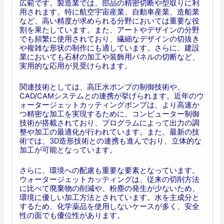
広範です。製造業では、部品の精密切断や型取りに利
用されます。特に航空宇宙産業、自動車産業、造船業
など、高い精度が求められる分野においては重要な役
割を果たしています。また、アートやデザインの分野
でも頻繁に使用されており、繊細なデザインの切抜き
や複雑な形状の制作にも適しています。さらに、建設
業においても石材の加工や装飾用パネルの切断など、
実用的な応用が見受けられます。
関連技術としては、高圧水ポンプの制御技術や、
CAD/CAMシステムとの連携が挙げられます。近年のウ
ォータージェットカッティングポンプは、より高速か
つ精密な加工を実現するために、コンピューター制御
技術が搭載されており、プログラムによって出力の調
整や加工の最適化が行われています。また、最新の技
術では、3D造形技術との連携も進んでおり、立体的な
加工が可能となっています。
さらに、環境への配慮も重要な要素となっています。
ウォータージェットカッティングは、従来の切削方法
に比べて廃棄物の削減や、粉塵の発生が少ないため、
環境に優しい加工方法とされています。水を主成分と
するため、化学薬品を使用しないケースが多く、安全
性の面でも優位性があります。