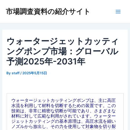
内
市場調査資料の紹介サイト
容
Main
を
ス
Men
キ
ッ
ウォータージェットカッティ
プ
ングポンプ市場：グローバル
予測2025年-2031年
By
staff
/
2025年5月15日
ウォータージェットカッティングポンプは、主に高圧
水流を利用して材料を切断するための装置です。この
技術は、非常に精密な切断が可能であり、さまざまな
材料に対して広範な利用がされています。ウォーター
ジェットカッティングの基本原理は、高圧水流を細い
ノズルから放出し、その力を使用して対象物を切り裂