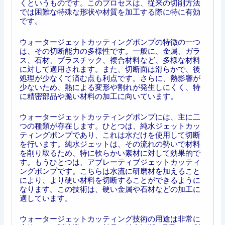
くというものです。このプロセスは、従来の切削方法
では困難な特殊な形状や材質を加工する際に特に有効
です。
ウォータージェットカッティングポンプの特徴の一つ
は、その切断能力の多様性です。一般に、金属、ガラ
ス、石材、プラスチック、複合材料など、多様な材料
に対して適用されます。また、切断面は滑らかで、後
処理が少なくて済む点も利点です。さらに、熱影響が
少ないため、熱による変形や割れが発生しにくく、特
に精密部品や脆い材料の加工に向いています。
ウォータージェットカッティングポンプには、主に二
つの種類が存在します。ひとつは、純水ジェットカッ
ティングポンプであり、これは水だけを使用して切断
を行います。純水ジェットは、その流れの勢いで材料
を削り取るため、特に軟らかい素材に対して効果的で
す。もうひとつは、アブレーティブジェットカッティ
ングポンプです。こちらは水流に研磨材を加えること
により、より硬い材料を切断することができるように
なります。この技術は、硬い金属や石材などの加工に
適しています。
ウォータージェットカッティング技術の用途は非常に