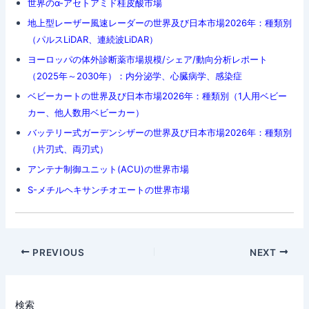
世界のα-アセトアミド桂皮酸市場
地上型レーザー風速レーダーの世界及び日本市場2026年：種類別
（パルスLiDAR、連続波LiDAR）
ヨーロッパの体外診断薬市場規模/シェア/動向分析レポート
（2025年～2030年）：内分泌学、心臓病学、感染症
ベビーカートの世界及び日本市場2026年：種類別（1人用ベビー
カー、他人数用ベビーカー）
バッテリー式ガーデンシザーの世界及び日本市場2026年：種類別
（片刃式、両刃式）
アンテナ制御ユニット(ACU)の世界市場
S-メチルヘキサンチオエートの世界市場
Post
PREVIOUS
NEXT
navigation
検索