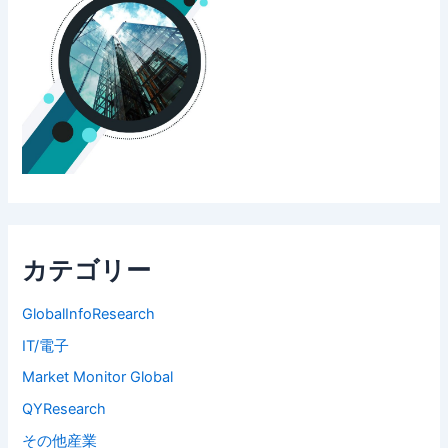
カテゴリー
GlobalInfoResearch
IT/電子
Market Monitor Global
QYResearch
その他産業