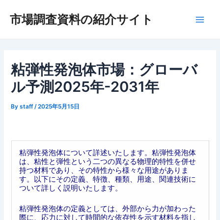
内
市場調査資料の紹介サイト
容
Main
を
ス
Men
キ
ッ
粘弾性発泡体市場：グローバ
プ
ル予測2025年-2031年
By
staff
/
2025年5月15日
粘弾性発泡体について詳述いたします。粘弾性発泡体
は、粘性と弾性という二つの異なる物理的特性を併せ
持つ材料であり、その特性から様々な用途がありま
す。以下にその定義、特徴、種類、用途、関連技術に
ついて詳しく説明いたします。
粘弾性発泡体の定義としては、外部から力が加わった
際に、応力に対して時間的な依存性を示す材料を指し