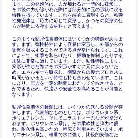
ます。この発泡体は、力が加わると一時的に変形し、
その後の力が除かれた際には部分的に元の形状に戻る
特性を持っています。これを端的に表現すると、粘弾
性発泡体は「応力に応じて変形し、かつその変形の仕
方が時間に依存する材料」と言えます。
このような粘弾性発泡体にはいくつかの特徴がありま
す。まず、弾性特性により容易に変形し、外部からの
衝撃を吸収することができる点が挙げられます。これ
によって、衝撃を和らげたり、振動を抑制したりする
用途に非常に適しています。また、粘性特性により、
変形が生じた際にその変形がすぐに元に戻らないた
め、エネルギーを吸収し、衝撃からの復元プロセスに
時間がかかるという特性も持ち合わせています。これ
により、圧力を一定の時間にわたって分散させること
ができるため、快適さや安全性を高めることが可能と
なります。
粘弾性発泡体の種類には、いくつかの異なる分類が存
在します。代表的なものとしては、ポリウレタン系、
ポリエチレン系、そしてエラストマー系などが挙げら
れます。ポリウレタン系は、その柔軟性と弾力に優
れ、耐久性も高いため、幅広く利用されています。ポ
リエチレン系は、軽量で水に強く、比較的安価なた