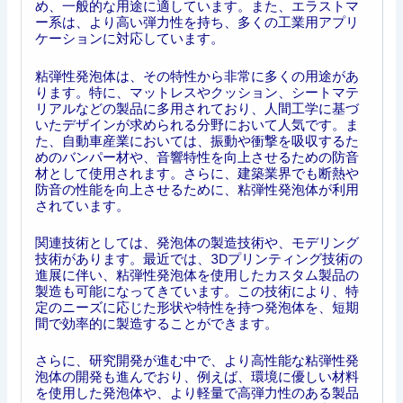
め、一般的な用途に適しています。また、エラストマ
ー系は、より高い弾力性を持ち、多くの工業用アプリ
ケーションに対応しています。
粘弾性発泡体は、その特性から非常に多くの用途があ
ります。特に、マットレスやクッション、シートマテ
リアルなどの製品に多用されており、人間工学に基づ
いたデザインが求められる分野において人気です。ま
た、自動車産業においては、振動や衝撃を吸収するた
めのバンパー材や、音響特性を向上させるための防音
材として使用されます。さらに、建築業界でも断熱や
防音の性能を向上させるために、粘弾性発泡体が利用
されています。
関連技術としては、発泡体の製造技術や、モデリング
技術があります。最近では、3Dプリンティング技術の
進展に伴い、粘弾性発泡体を使用したカスタム製品の
製造も可能になってきています。この技術により、特
定のニーズに応じた形状や特性を持つ発泡体を、短期
間で効率的に製造することができます。
さらに、研究開発が進む中で、より高性能な粘弾性発
泡体の開発も進んでおり、例えば、環境に優しい材料
を使用した発泡体や、より軽量で高弾力性のある製品