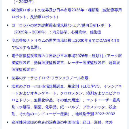
（～2032年）
鍼治療ロボットの世界及び日本市場2026年：種類別（鍼治療専用
ロボット、灸治療ロボット）
ヨーロッパの体外診断薬市場規模/シェア/動向分析レポート
（2025年～2030年）：内分泌学、心臓病学、感染症
安息香酸ナトリウムの世界市場規模は2030年までにCAGR 4.1％
で拡大する見通し
電子溶接監視装置の世界及び日本市場2026年：種類別（アーク溶
接監視装置、抵抗溶接監視装置、レーザー溶接監視装置、超音波
溶接監視装置）
世界のテトラヒドロ-2-フランメタノール市場
塩素のグローバル市場規模調査、用途別（EDC/PVC、イソシアネ
ートおよびオキシゲネート、クロロメタン、溶剤およびエピクロ
ロヒドリン、無機化学品、その他の用途）、エンドユーザー産業
別（水処理、製薬、化学品、紙・パルプ、プラスチック、殺虫
剤、その他のエンドユーザー産業）、地域別予測 2022-2032
変形性関節症の痛みの治療薬の中国市場：経口、注射、体外