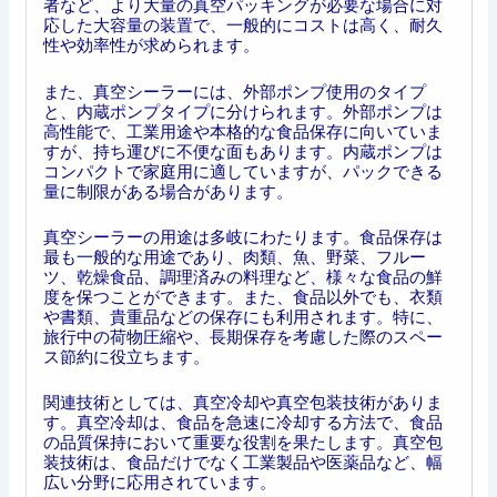
者など、より大量の真空パッキングが必要な場合に対
応した大容量の装置で、一般的にコストは高く、耐久
性や効率性が求められます。
また、真空シーラーには、外部ポンプ使用のタイプ
と、内蔵ポンプタイプに分けられます。外部ポンプは
高性能で、工業用途や本格的な食品保存に向いていま
すが、持ち運びに不便な面もあります。内蔵ポンプは
コンパクトで家庭用に適していますが、パックできる
量に制限がある場合があります。
真空シーラーの用途は多岐にわたります。食品保存は
最も一般的な用途であり、肉類、魚、野菜、フルー
ツ、乾燥食品、調理済みの料理など、様々な食品の鮮
度を保つことができます。また、食品以外でも、衣類
や書類、貴重品などの保存にも利用されます。特に、
旅行中の荷物圧縮や、長期保存を考慮した際のスペー
ス節約に役立ちます。
関連技術としては、真空冷却や真空包装技術がありま
す。真空冷却は、食品を急速に冷却する方法で、食品
の品質保持において重要な役割を果たします。真空包
装技術は、食品だけでなく工業製品や医薬品など、幅
広い分野に応用されています。