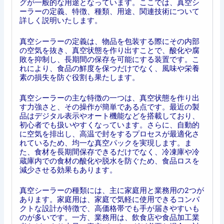
グが一般的な用途となっています。ここでは、真空シ
ーラーの定義、特徴、種類、用途、関連技術について
詳しく説明いたします。
真空シーラーの定義は、物品を包装する際にその内部
の空気を抜き、真空状態を作り出すことで、酸化や腐
敗を抑制し、長期間の保存を可能にする装置です。こ
れにより、食品の鮮度を保つだけでなく、風味や栄養
素の損失を防ぐ役割も果たします。
真空シーラーの主な特徴の一つは、真空状態を作り出
す力強さと、その操作が簡単である点です。最近の製
品はデジタル表示やオート機能などを搭載しており、
初心者でも扱いやすくなっています。さらに、自動的
に空気を排出し、高温で封をするプロセスが最適化さ
れているため、均一な真空パックを実現します。ま
た、食材を長期間保存できるだけでなく、冷凍庫や冷
蔵庫内での食材の酸化や脱水を防ぐため、食品ロスを
減少させる効果もあります。
真空シーラーの種類には、主に家庭用と業務用の2つが
あります。家庭用は、家庭で気軽に使用できるコンパ
クトな設計が特徴で、高価格帯でも手が届きやすいも
のが多いです。一方、業務用は、飲食店や食品加工業