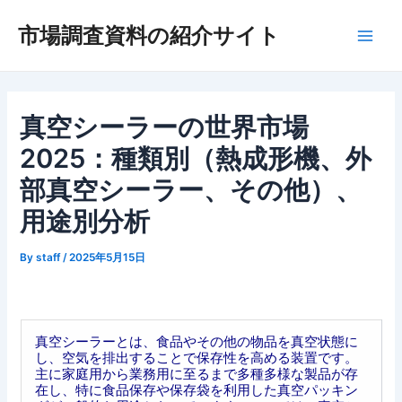
内
市場調査資料の紹介サイト
容
Main
を
ス
Men
キ
ッ
真空シーラーの世界市場
プ
2025：種類別（熱成形機、外
部真空シーラー、その他）、
用途別分析
By
staff
/
2025年5月15日
真空シーラーとは、食品やその他の物品を真空状態に
し、空気を排出することで保存性を高める装置です。
主に家庭用から業務用に至るまで多種多様な製品が存
在し、特に食品保存や保存袋を利用した真空パッキン