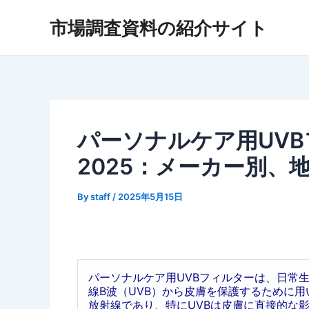
内
市場調査資料の紹介サイト
容
を
ス
キ
ッ
プ
パーソナルケア用UV
2025：メーカー別、
By
staff
/
2025年5月15日
パーソナルケア用UVBフィルターは、日常
線B波（UVB）から皮膚を保護するために
放射線であり、特にUVBは皮膚に直接的な