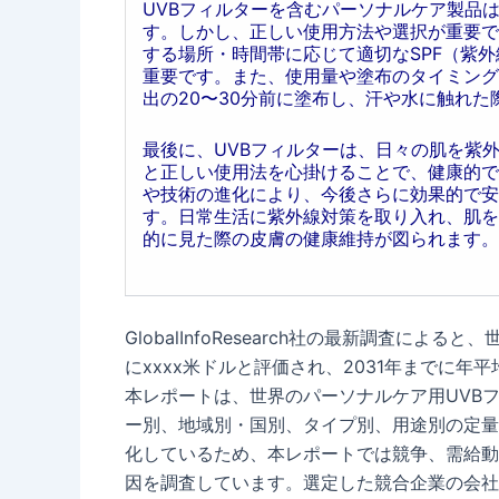
UVBフィルターを含むパーソナルケア製品
す。しかし、正しい使用方法や選択が重要で
する場所・時間帯に応じて適切なSPF（紫外
重要です。また、使用量や塗布のタイミング
出の20〜30分前に塗布し、汗や水に触れ
最後に、UVBフィルターは、日々の肌を紫
と正しい使用法を心掛けることで、健康的で
や技術の進化により、今後さらに効果的で安
す。日常生活に紫外線対策を取り入れ、肌を
的に見た際の皮膚の健康維持が図られます。
GlobalInfoResearch社の最新調査によ
にxxxx米ドルと評価され、2031年までに年平
本レポートは、世界のパーソナルケア用UVB
ー別、地域別・国別、タイプ別、用途別の定量
化しているため、本レポートでは競争、需給動
因を調査しています。選定した競合企業の会社