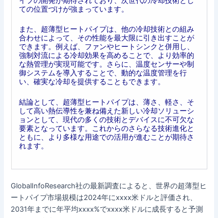
イプの開発が期待されており、次世代の冷却技術とし
ての位置づけが強まっています。
また、超薄型ヒートパイプは、他の冷却技術との組み
合わせによって、その性能を最大限に引き出すことが
できます。例えば、ファンやヒートシンクと併用し、
強制対流による冷却効果を高めることで、より効率的
な熱管理が実現可能です。さらに、温度センサーや制
御システムを導入することで、動的な温度管理を行
い、確実な冷却を提供することもできます。
結論として、超薄型ヒートパイプは、薄さ、軽さ、そ
して高い熱伝導性を兼ね備えた新しい冷却ソリューシ
ョンとして、現代の多くの技術とデバイスに不可欠な
要素となっています。これからのさらなる技術進化と
ともに、より多様な用途での活用が進むことが期待さ
れます。
GlobalInfoResearch社の最新調査によると、世界の超薄型ヒ
ートパイプ市場規模は2024年にxxxx米ドルと評価され、
2031年までに年平均xxxx%でxxxx米ドルに成長すると予測