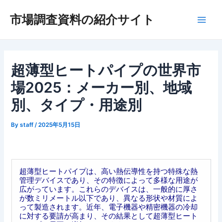
内
市場調査資料の紹介サイト
容
Main
を
ス
Men
キ
ッ
超薄型ヒートパイプの世界市
プ
場2025：メーカー別、地域
別、タイプ・用途別
By
staff
/
2025年5月15日
超薄型ヒートパイプは、高い熱伝導性を持つ特殊な熱
管理デバイスであり、その特徴によって多様な用途が
広がっています。これらのデバイスは、一般的に厚さ
が数ミリメートル以下であり、異なる形状や材質によ
って製造されます。近年、電子機器や精密機器の冷却
に対する要請が高まり、その結果として超薄型ヒート