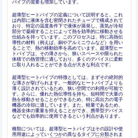
パイプの需要も増加しています。
超薄型ヒートパイプの定義について説明すると、これ
は内部に液体を含む密閉されたチューブで構成されて
おり、特定の温度条件下で液体が蒸発し、蒸気が冷却
部分で凝縮することによって熱を効率的に移動させる
仕組みを持っています。このプロセスは、特に高熱伝
導性の材料（例えば、銅やアルミニウムなど）を用い
ることで、熱の移動効率を高めています。超薄型ヒー
トパイプは、その薄さから、狭いスペースや限られた
体積での熱管理に適しており、多くのデバイスに柔軟
に取り入れることができる点が大きな利点です。
超薄型ヒートパイプの特徴としては、まずその絶対的
な薄さが挙げられます。一般的なヒートパイプよりも
薄く設計されているため、狭い空間での利用が可能で
す。さらに、優れた熱伝導性を持ち、短時間で大量の
熱を移動させることができるため、特に高出力の電子
機器の冷却に適しています。また、軽量であるため、
機器全体の重量を抑えることができ、携帯型デバイス
などでも効率的に使用できるという利点があります。
種類については、超薄型ヒートパイプはその設計や使
用用途によっていくつかの異なるタイプに分類されま