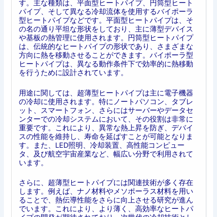
す。主な種類は、平面型ヒートパイプ、円筒型ヒート
パイプ、そして異なる冷却流体を使用するバイポーラ
型ヒートパイプなどです。平面型ヒートパイプは、そ
の名の通り平坦な形状をしており、主に薄型デバイス
や基板の熱管理に使用されます。円筒型ヒートパイプ
は、伝統的なヒートパイプの形状であり、さまざまな
方向に熱を移動させることができます。バイポーラ型
ヒートパイプは、異なる動作条件下で効率的に熱移動
を行うために設計されています。
用途に関しては、超薄型ヒートパイプは主に電子機器
の冷却に使用されます。特にノートパソコン、タブレ
ット、スマートフォン、さらにはサーバーやデータセ
ンターでの冷却システムにおいて、その役割は非常に
重要です。これにより、異常な熱上昇を防ぎ、デバイ
スの性能を維持し、寿命を延ばすことが可能となりま
す。また、LED照明、冷却装置、高性能コンピュー
タ、及び航空宇宙産業など、幅広い分野で利用されて
います。
さらに、超薄型ヒートパイプには関連技術が多く存在
します。例えば、ナノ材料やメソポーラス材料を用い
ることで、熱伝導性能をさらに向上させる研究が進ん
でいます。これにより、より薄く、高効率なヒートパ