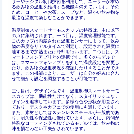
サーやデジタル制御技術を利用して、ユーザーが求め
る飲み物の温度を維持する機能を備えています。その
ため、コーヒーやお茶、スープなど、温かい飲み物を
最適な温度で楽しむことができます。
温度制御スマートサーモスカップの特徴は、主に以下
の点に集約されます。一つ目は、温度管理機能です。
このカップは内蔵された温度センサーによって、飲み
物の温度をリアルタイムで測定し、設定された温度に
達するまで加熱または冷却を行います。二つ目は、ス
マートフォンアプリとの連携です。多くのモデルで
は、スマートフォンアプリを介して温度設定を変更し
たり、飲み物の温度状況を確認したりすることができ
ます。この機能により、ユーザーは自分の好みに合わ
せて細かく設定を調整することが可能です。
三つ目は、デザイン性です。温度制御スマートサーモ
スカップは、機能性だけでなく、スタイリッシュなデ
ザインを追求しています。多様な色や形状が用意され
ており、デスクやカフェでの使用にも適しています。
また、素材としてはステンレススチールが一般的であ
り、耐久性や保温性に優れています。さらに、内側が
特殊なコーティングされているモデルでは、飲み物の
味を損なわない工夫がされています。