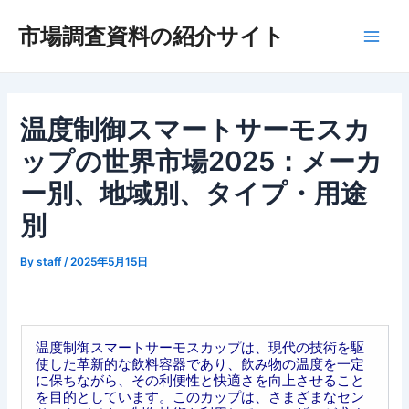
内
市場調査資料の紹介サイト
容
Main
を
ス
Men
キ
ッ
温度制御スマートサーモスカ
プ
ップの世界市場2025：メーカ
ー別、地域別、タイプ・用途
別
By
staff
/
2025年5月15日
温度制御スマートサーモスカップは、現代の技術を駆
使した革新的な飲料容器であり、飲み物の温度を一定
に保ちながら、その利便性と快適さを向上させること
を目的としています。このカップは、さまざまなセン