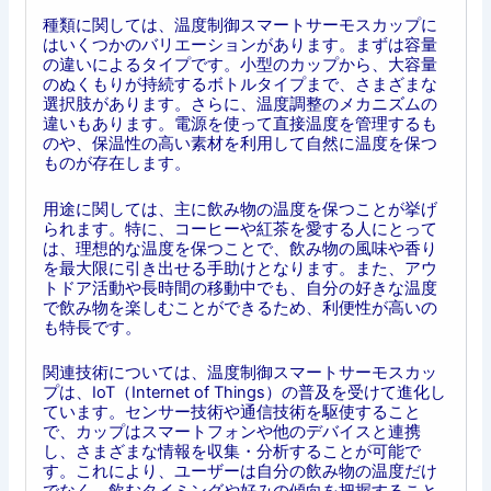
種類に関しては、温度制御スマートサーモスカップに
はいくつかのバリエーションがあります。まずは容量
の違いによるタイプです。小型のカップから、大容量
のぬくもりが持続するボトルタイプまで、さまざまな
選択肢があります。さらに、温度調整のメカニズムの
違いもあります。電源を使って直接温度を管理するも
のや、保温性の高い素材を利用して自然に温度を保つ
ものが存在します。
用途に関しては、主に飲み物の温度を保つことが挙げ
られます。特に、コーヒーや紅茶を愛する人にとって
は、理想的な温度を保つことで、飲み物の風味や香り
を最大限に引き出せる手助けとなります。また、アウ
トドア活動や長時間の移動中でも、自分の好きな温度
で飲み物を楽しむことができるため、利便性が高いの
も特長です。
関連技術については、温度制御スマートサーモスカッ
プは、IoT（Internet of Things）の普及を受けて進化し
ています。センサー技術や通信技術を駆使すること
で、カップはスマートフォンや他のデバイスと連携
し、さまざまな情報を収集・分析することが可能で
す。これにより、ユーザーは自分の飲み物の温度だけ
でなく、飲むタイミングや好みの傾向を把握すること