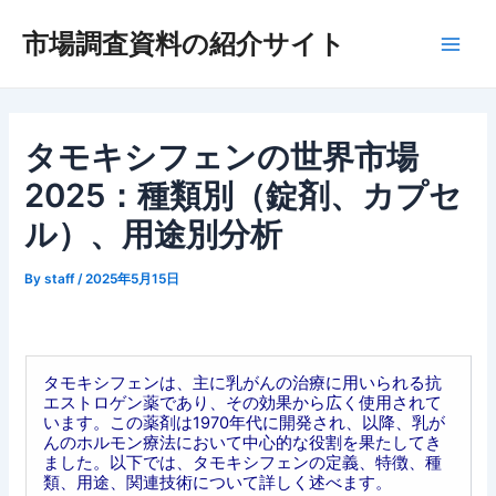
内
市場調査資料の紹介サイト
容
Main
を
ス
Men
キ
ッ
タモキシフェンの世界市場
プ
2025：種類別（錠剤、カプセ
ル）、用途別分析
By
staff
/
2025年5月15日
タモキシフェンは、主に乳がんの治療に用いられる抗
エストロゲン薬であり、その効果から広く使用されて
います。この薬剤は1970年代に開発され、以降、乳が
んのホルモン療法において中心的な役割を果たしてき
ました。以下では、タモキシフェンの定義、特徴、種
類、用途、関連技術について詳しく述べます。