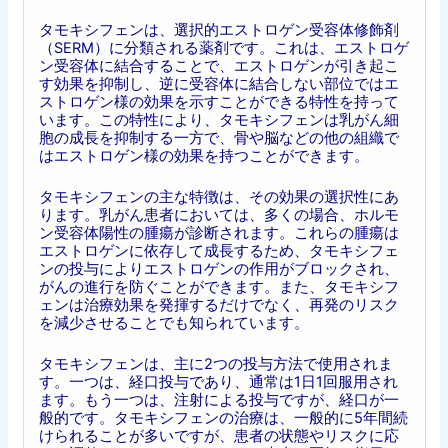
タモキシフェンは、選択的エストロゲン受容体修飾剤
（SERM）に分類される薬剤です。これは、エストロゲ
ン受容体に結合することで、エストロゲンが引き起こ
す効果を抑制し、逆に受容体に結合しない部位ではエ
ストロゲン様の効果を示すことができる特性を持って
います。この特性により、タモキシフェンは乳がん細
胞の成長を抑制する一方で、骨や脳などの他の組織で
はエストロゲン様の効果を持つことができます。
タモキシフェンの主な特徴は、その効果の選択性にあ
ります。乳がん患者においては、多くの場合、ホルモ
ン受容体陽性の腫瘍が診断されます。これらの腫瘍は
エストロゲンに依存して成長するため、タモキシフェ
ンの投与によりエストロゲンの作用がブロックされ、
がんの進行を防ぐことができます。また、タモキシフ
ェンは治療効果を発揮するだけでなく、再発のリスク
を減少させることでも知られています。
タモキシフェンは、主に2つの投与方法で使用されま
す。一つは、経口投与であり、通常は1日1回服用され
ます。もう一つは、注射による投与ですが、経口が一
般的です。タモキシフェンの治療は、一般的に5年間続
けられることが多いですが、患者の状態やリスクに応