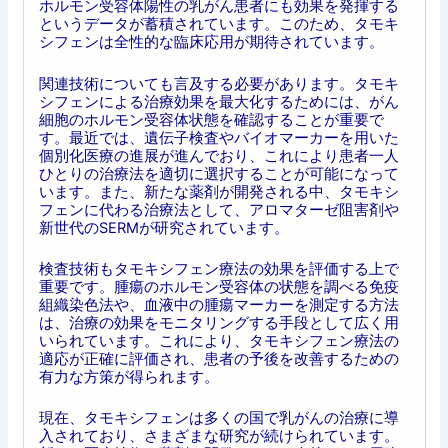
ホルモン受容体陽性の乳がん患者にも効果を発揮する
というデータが蓄積されています。このため、タモキ
シフェンは全性的な臨床応用が期待されています。
関連技術についても言及する必要があります。タモキ
シフェンによる治療効果を最大化するためには、がん
細胞のホルモン受容体状態を確認することが重要で
す。最近では、遺伝子検査やバイオマーカーを用いた
個別化医療の進展が進んでおり、これにより患者一人
ひとりの治療法を適切に選択することが可能になって
います。また、新たな薬剤が開発される中、タモキシ
フェンに代わる治療法として、アロマターゼ阻害剤や
新世代のSERMが研究されています。
検査技術もタモキシフェン療法の効果を評価する上で
重要です。腫瘍のホルモン受容体の状態を調べる免疫
組織染色法や、血液中の腫瘍マーカーを測定する方法
は、治療の効果をモニタリングする手段として広く用
いられています。これにより、タモキシフェン療法の
適応が正確に評価され、患者の予後を改善するための
有力な方策が得られます。
現在、タモキシフェンは多くの国で乳がんの治療に導
入されており、さまざまな研究が続けられています。