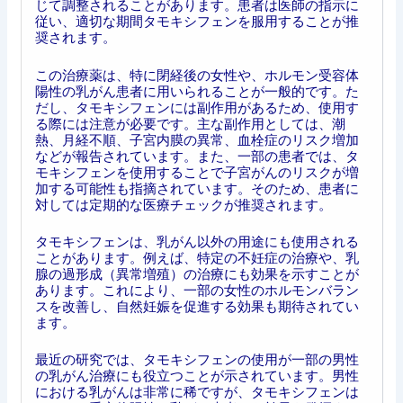
じて調整されることがあります。患者は医師の指示に
従い、適切な期間タモキシフェンを服用することが推
奨されます。
この治療薬は、特に閉経後の女性や、ホルモン受容体
陽性の乳がん患者に用いられることが一般的です。た
だし、タモキシフェンには副作用があるため、使用す
る際には注意が必要です。主な副作用としては、潮
熱、月経不順、子宮内膜の異常、血栓症のリスク増加
などが報告されています。また、一部の患者では、タ
モキシフェンを使用することで子宮がんのリスクが増
加する可能性も指摘されています。そのため、患者に
対しては定期的な医療チェックが推奨されます。
タモキシフェンは、乳がん以外の用途にも使用される
ことがあります。例えば、特定の不妊症の治療や、乳
腺の過形成（異常増殖）の治療にも効果を示すことが
あります。これにより、一部の女性のホルモンバラン
スを改善し、自然妊娠を促進する効果も期待されてい
ます。
最近の研究では、タモキシフェンの使用が一部の男性
の乳がん治療にも役立つことが示されています。男性
における乳がんは非常に稀ですが、タモキシフェンは