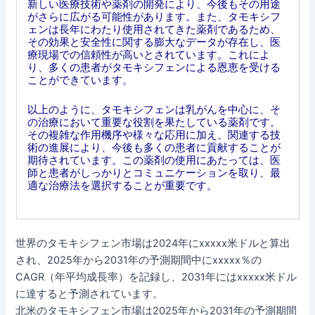
新しい医療技術や薬剤の開発により、今後もその用途
がさらに広がる可能性があります。また、タモキシフ
ェンは長年にわたり使用されてきた薬剤であるため、
その効果と安全性に関する膨大なデータが存在し、医
療現場での信頼性が高いとされています。これによ
り、多くの患者がタモキシフェンによる恩恵を受ける
ことができています。
以上のように、タモキシフェンは乳がんを中心に、そ
の治療において重要な役割を果たしている薬剤です。
その複雑な作用機序や様々な応用に加え、関連する技
術の進展により、今後も多くの患者に貢献することが
期待されています。この薬剤の使用にあたっては、医
師と患者がしっかりとコミュニケーションを取り、最
適な治療法を選択することが重要です。
世界のタモキシフェン市場は2024年にxxxxx米ドルと算出
され、2025年から2031年の予測期間中にxxxxx％の
CAGR（年平均成長率）を記録し、2031年にはxxxxx米ドル
に達すると予測されています。
北米のタモキシフェン市場は2025年から2031年の予測期間