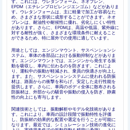
す。これには、ウレタンフォーム、ネオプレン、
EPDM（エチレンプロピレンジエンゴム）などがありま
す。ウレタンフォームは、主に軽量で加工が容易なた
め、さまざまな形状に成形することができます。ネオ
プレンは、耐油性や耐候性に優れ、劣化しにくい特性
があります。さらに、EPDMは、高温や低温、紫外線に
対する耐性が強く、さまざまな環境条件に耐えること
ができるため、特に屋外での使用に適しています。
用途としては、エンジンマウント、サスペンションシ
ステム、車体の各部品における振動抑制などがありま
す。エンジンマウントでは、エンジンから発生する振
動を吸収し、車内に伝わるのを防ぎます。これによ
り、運転中の振動が軽減され、乗員の快適さが向上し
ます。また、サスペンションシステムに使われる防振
材は、路面からの衝撃を和らげ、安定した走行性能を
提供します。さらに、車両のボディ全体に散布される
防振材は、外部からの騒音や振動の侵入を防ぎ、静粛
性の向上にも寄与します。
関連技術としては、振動解析やモデル化技術がありま
す。これにより、車両の設計段階で振動特性を評価
し、防振材の効果的な配置や選定を行うことが可能に
なります。最近では、シミュレーション技術の進化に
より、実使用条件での振動挙動を精密に予測し、より