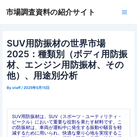
内
市場調査資料の紹介サイト
容
Main
を
ス
Men
キ
ッ
SUV用防振材の世界市場
プ
2025：種類別（ボディ用防振
材、エンジン用防振材、その
他）、用途別分析
By
staff
/
2025年5月15日
SUV用防振材は、SUV（スポーツ・ユーティリティ・
ビークル）において重要な役割を果たす材料です。こ
の防振材は、車両が運転中に発生する振動や騒音を軽
減するために用いられ、快適な乗り心地を実現するこ