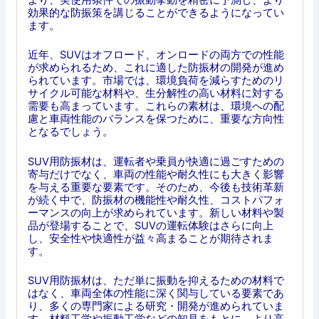
効果的な防振策を講じることができるようになってい
ます。
近年、SUVはオフロード、オンロードの両方での性能
が求められるため、これに適した防振材の開発が進め
られています。市場では、環境負荷を減らすためのリ
サイクル可能な材料や、生分解性の高い材料に対する
需要も高まっています。これらの素材は、環境への配
慮と車両性能のバランスを保つために、重要な方向性
となるでしょう。
SUV用防振材は、運転者や乗員が快適に過ごすための
寄与だけでなく、車両の性能や耐久性にも大きく影響
を与える重要な要素です。そのため、今後も技術革新
が続く中で、防振材の機能性や耐久性、コストパフォ
ーマンスの向上が求められています。新しい材料や製
品が登場することで、SUVの運転体験はさらに向上
し、安全性や快適性が益々高まることが期待されま
す。
SUV用防振材は、ただ単に振動を抑えるための材料で
はなく、車両全体の性能に深く関与している要素であ
り、多くの専門家による研究・開発が進められていま
す。材料工学や振動工学などの知見をもとに、より高