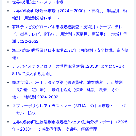
世界の消防士ヘルメット市場
世界の動物用診断薬市場（2024 – 2030）：技術別、製品別、動
物別、用途別分析レポート
有料テレビのグローバル市場規模調査：技術別（ケーブルテレ
ビ、衛星テレビ、IPTV）、用途別（家庭用、商業用）、地域別予
測 2022-2032
海上標識の世界及び日本市場2026年：種類別（安全標識、案内標
識）
ナノバイオテクノロジーの世界市場規模は2033年までにCAGR
8.1％で拡大する見通し
鉄道市場レポート：タイプ別（鉄道貨物、旅客鉄道）、距離別
（長距離、短距離）、最終用途別（鉱業、建設、農業、その
他）、地域別 2024-2032
スプレーポリウレアエラストマー（SPUA）の中国市場：ユニバ
ーサル、防水
世界の動物用生物製剤市場規模/シェア/動向分析レポート（2025
年～2030年）：感染症予防、皮膚科、疼痛管理