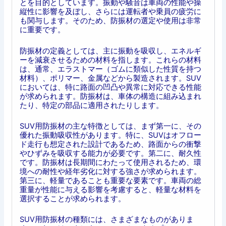
とを目的としています。振動や騒音は車両の性能や操
縦性に影響を及ぼし、さらには運転者や乗員の疲労に
も関与します。そのため、防振材の選定や使用は非常
に重要です。
防振材の定義としては、主に振動を吸収し、エネルギ
ーを減衰させるための材料を指します。これらの材料
は、通常、エラストマー（ゴムに類似した性質を持つ
材料）、ポリマー、金属などから製造されます。SUV
においては、特に路面の凹凸や異常に対応できる性能
が求められます。防振材は、車体の構造に組み込まれ
たり、特定の部品に適用されたりします。
SUV用防振材の主な特徴としては、まず第一に、その
優れた振動吸収性があります。特に、SUVはオフロー
ド走行も想定された設計であるため、路面からの衝撃
やひずみを吸収する能力が必要です。第二に、耐久性
です。防振材は長期間にわたって使用されるため、環
境への耐性や経年劣化に対する強さが求められます。
第三に、軽量であることも重要な要素です。車両の総
重量が性能に与える影響を考慮すると、軽量な材料を
選択することが求められます。
SUV用防振材の種類には、さまざまなものがありま