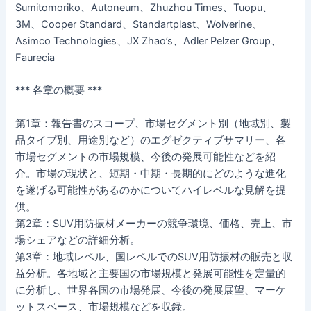
Sumitomoriko、Autoneum、Zhuzhou Times、Tuopu、
3M、Cooper Standard、Standartplast、Wolverine、
Asimco Technologies、JX Zhao’s、Adler Pelzer Group、
Faurecia
*** 各章の概要 ***
第1章：報告書のスコープ、市場セグメント別（地域別、製
品タイプ別、用途別など）のエグゼクティブサマリー、各
市場セグメントの市場規模、今後の発展可能性などを紹
介。市場の現状と、短期・中期・長期的にどのような進化
を遂げる可能性があるのかについてハイレベルな見解を提
供。
第2章：SUV用防振材メーカーの競争環境、価格、売上、市
場シェアなどの詳細分析。
第3章：地域レベル、国レベルでのSUV用防振材の販売と収
益分析。各地域と主要国の市場規模と発展可能性を定量的
に分析し、世界各国の市場発展、今後の発展展望、マーケ
ットスペース、市場規模などを収録。