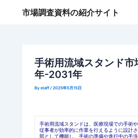
内
市場調査資料の紹介サイト
容
を
ス
キ
ッ
プ
手術用流域スタンド市場
年-2031年
By
staff
/
2025年5月15日
手術用流域スタンドは、医療現場での手術や
従事者が効率的に作業を行えるように設計さ
部として機能し、手術の準備や進行中の手洗