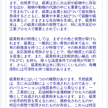
ます。自然界では、硫黄は主に火山岩や鉱物中に存在
するほか、植物や動物の代謝の中にも重要な成分とし
て含まれています。硫黄は金属と結びついて硫化物を
形成するとともに、酸素や水素と結びついて硫酸や硫
化水素など、さまざまな化合物を生成します。硫黄粉
末は、この硫黄の固体の形態であり、特に化学反応や
工業プロセスで重要とされています。
硫黄粉末の特徴としては、まずその色と状態が挙げら
れます。硫黄は、一般的に淡い黄色の粉末であり、特
有の刺激臭を持つことが特徴です。その粉末状の形態
は、反応面積を増加させることで、他の物質との反応
を促進します。また、硫黄粉末は比較的低い融点（約
115.2°C）を持ち、様々な温度条件での使用が可能で
す。さらに、硫黄粉末は水に溶けにくいものの、有機
溶剤には可溶性を持つ場合があります。
硫黄粉末にはいくつかの種類があります。天然硫黄
は、主に火山活動によって生成されたものであり、そ
のバリエーションは地質条件により異なります。一
方、工業的には、石油精製や金属精錬プロセスの副産
物として合成された硫黄粉末もあります。また、硫黄
の化学的性質を変えるために、微粉化されたものや、
特定の形態で処理されたものが存在し、これらは特定