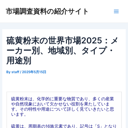
内
市場調査資料の紹介サイト
容
Main
を
ス
Men
キ
ッ
硫黄粉末の世界市場2025：メ
プ
ーカー別、地域別、タイプ・
用途別
By
staff
/
2025年5月15日
硫黄粉末は、化学的に重要な物質であり、多くの産業
や自然現象において欠かせない役割を果たしていま
す。その特性や用途について詳しく見ていきたいと思
います。
硫黄は、周期表の16族元素であり、記号は「S」となり