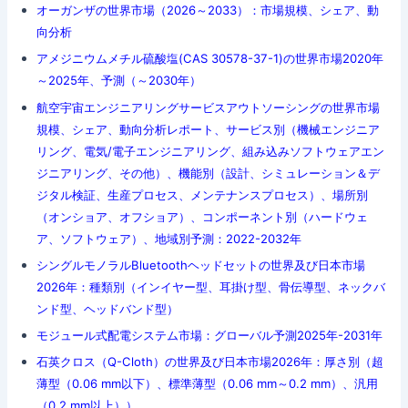
オーガンザの世界市場（2026～2033）：市場規模、シェア、動
向分析
アメジニウムメチル硫酸塩(CAS 30578-37-1)の世界市場2020年
～2025年、予測（～2030年）
航空宇宙エンジニアリングサービスアウトソーシングの世界市場
規模、シェア、動向分析レポート、サービス別（機械エンジニア
リング、電気/電子エンジニアリング、組み込みソフトウェアエン
ジニアリング、その他）、機能別（設計、シミュレーション＆デ
ジタル検証、生産プロセス、メンテナンスプロセス）、場所別
（オンショア、オフショア）、コンポーネント別（ハードウェ
ア、ソフトウェア）、地域別予測：2022-2032年
シングルモノラルBluetoothヘッドセットの世界及び日本市場
2026年：種類別（インイヤー型、耳掛け型、骨伝導型、ネックバ
ンド型、ヘッドバンド型）
モジュール式配電システム市場：グローバル予測2025年-2031年
石英クロス（Q-Cloth）の世界及び日本市場2026年：厚さ別（超
薄型（0.06 mm以下）、標準薄型（0.06 mm～0.2 mm）、汎用
（0.2 mm以上））