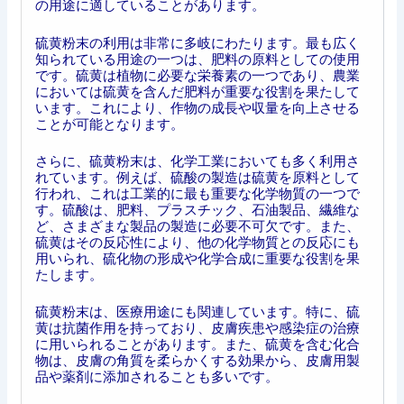
の用途に適していることがあります。
硫黄粉末の利用は非常に多岐にわたります。最も広く
知られている用途の一つは、肥料の原料としての使用
です。硫黄は植物に必要な栄養素の一つであり、農業
においては硫黄を含んだ肥料が重要な役割を果たして
います。これにより、作物の成長や収量を向上させる
ことが可能となります。
さらに、硫黄粉末は、化学工業においても多く利用さ
れています。例えば、硫酸の製造は硫黄を原料として
行われ、これは工業的に最も重要な化学物質の一つで
す。硫酸は、肥料、プラスチック、石油製品、繊維な
ど、さまざまな製品の製造に必要不可欠です。また、
硫黄はその反応性により、他の化学物質との反応にも
用いられ、硫化物の形成や化学合成に重要な役割を果
たします。
硫黄粉末は、医療用途にも関連しています。特に、硫
黄は抗菌作用を持っており、皮膚疾患や感染症の治療
に用いられることがあります。また、硫黄を含む化合
物は、皮膚の角質を柔らかくする効果から、皮膚用製
品や薬剤に添加されることも多いです。