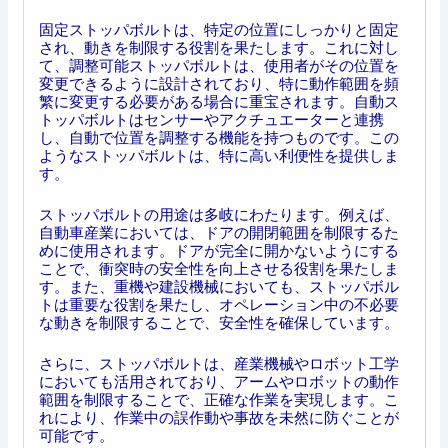
固定ストッパボルトは、特定の位置にしっかりと固定
され、動きを制限する役割を果たします。これに対し
て、調整可能ストッパボルトは、使用者がその位置を
変更できるように設計されており、特に動作範囲を頻
繁に変更する必要がある場合に重宝されます。自動ス
トッパボルトはセンサーやアクチュエーターと連携
し、自動で位置を調整する機能を持つものです。この
ようなストッパボルトは、特に高い利便性を提供しま
す。
ストッパボルトの用途は多岐にわたります。例えば、
自動車産業においては、ドアの開閉範囲を制限するた
めに使用されます。ドアが完全に開かないようにする
ことで、衝突時の安全性を向上させる役割を果たしま
す。また、重機や建設機械においても、ストッパボル
トは重要な役割を果たし、オペレーション中の不必要
な動きを制限することで、安全性を確保しています。
さらに、ストッパボルトは、産業機械やロボット工学
においても活用されており、アームやロボットの動作
範囲を制限することで、正確な作業を実現します。こ
れにより、作業中の誤作動や事故を未然に防ぐことが
可能です。