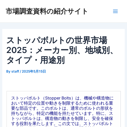
内
市場調査資料の紹介サイト
容
Main
を
ス
Men
キ
ッ
ストッパボルトの世界市場
プ
2025：メーカー別、地域別、
タイプ・用途別
By
staff
/
2025年5月15日
ストッパボルト（Stopper Bolts）は、機械や構造物に
おいて特定の位置や動きを制限するために使われる重
要な部品です。このボルトは、通常のボルトの形状を
持ちながら、特定の機能を持たせています。特に、ス
トッパボルトは、構造物の動きを制限し、安全を確保
する役割を果たします。この文では、ストッパボルト