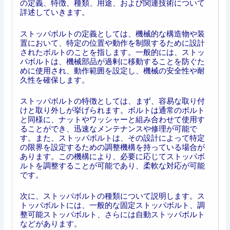
の定義、特徴、種類、用途、および関連技術について
詳述していきます。
ストッパボルトの定義としては、機械的な構造物や装
置において、特定の位置や動作を制限するために設計
されたボルトのことを指します。一般的には、ストッ
パボルトは、機械部品が過剰に移動することを防ぐた
めに使用され、動作範囲を設定し、機械の安全性や耐
久性を確保します。
ストッパボルトの特徴としては、まず、容易な取り付
けと取り外しが挙げられます。ボルトは通常のボルト
と同様に、ナットやワッシャーと組み合わせて使用す
ることができ、迅速なメンテナンスや修理が可能で
す。また、ストッパボルトは、その設計によって特定
の限界を設定するための調整機構を持っている場合が
あります。この機構により、必要に応じてストッパボ
ルトを調整することが可能であり、柔軟な対応が可能
です。
次に、ストッパボルトの種類について説明します。ス
トッパボルトには、一般的な固定ストッパボルト、調
整可能ストッパボルト、さらには自動ストッパボルト
などがあります。