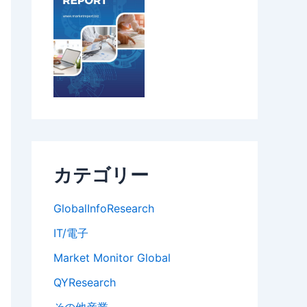
カテゴリー
GlobalInfoResearch
IT/電子
Market Monitor Global
QYResearch
その他産業