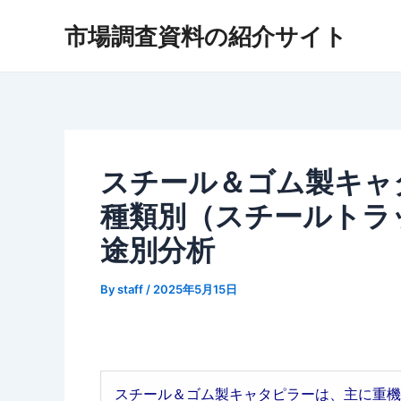
内
市場調査資料の紹介サイト
容
を
ス
キ
ッ
プ
スチール＆ゴム製キャタ
種類別（スチールトラ
途別分析
By
staff
/
2025年5月15日
スチール＆ゴム製キャタピラーは、主に重機