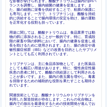
な影響が挙げられます。酪酸ナトリウムは腸内のpHバ
ランスを調整し、腸内細菌の健康を促進します。ま
た、腸の細胞に栄養を供給することで、粘膜の保護に
も寄与します。一方で、トリブチリンは、酪酸を持続
的に供給することで腸内環境の安定を助け、腸の運動
を正常化する役割も担っています。
用途に関しては、酪酸ナトリウムは、食品業界では動
物の餌に添加されることが一般的です。特に、育成段
階の家畜や鶏の飼料において、腸内の健康を促進し成
長を助けるために使用されます。また、腸の炎症や過
敏性腸症候群（IBS）などの改善を目的としたサプリメ
ントとしても広く利用されています。
トリブチリンは、主に食品添加物として、また医薬品
としても幅広い用途があります。特に、慢性炎症性腸
疾患の患者に対して、酪酸の供給源として利用される
ことが多いです。また、腸内の善玉菌を増やし、毒素
を排除するための補助的な役割を果たすことも期待さ
れています。
関連技術としては、酪酸ナトリウムやトリブチリンを
利用した製造技術が存在します。これらの化合物は、
腸内での放出を最適化するための技術開発が進んでお