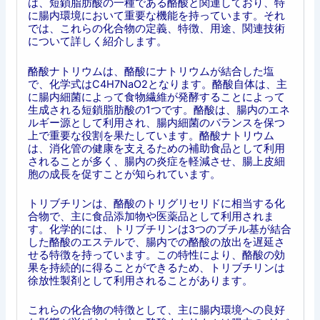
は、短鎖脂肪酸の一種である酪酸と関連しており、特
に腸内環境において重要な機能を持っています。それ
では、これらの化合物の定義、特徴、用途、関連技術
について詳しく紹介します。
酪酸ナトリウムは、酪酸にナトリウムが結合した塩
で、化学式はC4H7NaO2となります。酪酸自体は、主
に腸内細菌によって食物繊維が発酵することによって
生成される短鎖脂肪酸の1つです。酪酸は、腸内のエネ
ルギー源として利用され、腸内細菌のバランスを保つ
上で重要な役割を果たしています。酪酸ナトリウム
は、消化管の健康を支えるための補助食品として利用
されることが多く、腸内の炎症を軽減させ、腸上皮細
胞の成長を促すことが知られています。
トリブチリンは、酪酸のトリグリセリドに相当する化
合物で、主に食品添加物や医薬品として利用されま
す。化学的には、トリブチリンは3つのブチル基が結合
した酪酸のエステルで、腸内での酪酸の放出を遅延さ
せる特徴を持っています。この特性により、酪酸の効
果を持続的に得ることができるため、トリブチリンは
徐放性製剤として利用されることがあります。
これらの化合物の特徴として、主に腸内環境への良好