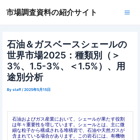
内
市場調査資料の紹介サイト
容
Main
を
ス
Men
キ
ッ
石油＆ガスベースシェールの
プ
世界市場2025：種類別（＞
3%、1.5-3%、＜1.5%）、用
途別分析
By
staff
/
2025年5月15日
石油およびガス産業において、シェールが果たす役割
は年々重要性を増しています。シェールとは、主に微
細な粒子から構成される堆積岩で、石油や天然ガスが
含まれている場合があります。この岩石には、有機物