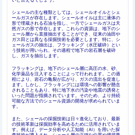
シェールの主な種類としては、シェールオイルとシェ
ールガスが存在します。シェールオイルは主に液体の
形で埋蔵される石油を指し、一方でシェールガスは天
然ガスの形で存在します。これらの資源は、地下のシ
ェール層から直接抽出することができ、従来の油田や
ガス田とは異なる採掘技術を必要とします。特に、シ
ェールガスの抽出は、フラッキング（水圧破砕）とい
う技術が用いられ、その過程で地下の岩石層を破砕
し、ガスを抽出します。
フラッキングは、地下のシェール層に高圧の水、砂、
化学薬品を注入することによって行われます。この過
程により、岩石の亀裂が広がり、ガスの流出を促進し
ます。しかし、フラッキングには環境への影響が懸念
されることもあり、特に地下水の汚染や地震の誘発と
いった問題が指摘されています。そのため、より持続
可能な方法でのシェール資源の開発が求められていま
す。
また、シェールの採掘技術は日々進化しており、最新
の技術革新は採掘効率を高めるために活用されていま
す。例えば、データ分析や人工知能（AI）を用いた探
査技術が導入され、シェール層の正確な位置や埋蔵量