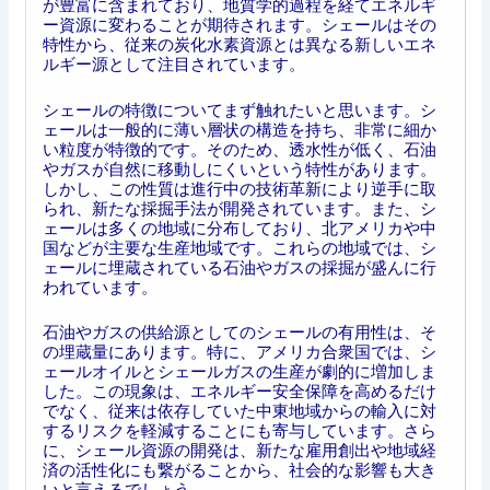
が豊富に含まれており、地質学的過程を経てエネルギ
ー資源に変わることが期待されます。シェールはその
特性から、従来の炭化水素資源とは異なる新しいエネ
ルギー源として注目されています。
シェールの特徴についてまず触れたいと思います。シ
ェールは一般的に薄い層状の構造を持ち、非常に細か
い粒度が特徴的です。そのため、透水性が低く、石油
やガスが自然に移動しにくいという特性があります。
しかし、この性質は進行中の技術革新により逆手に取
られ、新たな採掘手法が開発されています。また、シ
ェールは多くの地域に分布しており、北アメリカや中
国などが主要な生産地域です。これらの地域では、シ
ェールに埋蔵されている石油やガスの採掘が盛んに行
われています。
石油やガスの供給源としてのシェールの有用性は、そ
の埋蔵量にあります。特に、アメリカ合衆国では、シ
ェールオイルとシェールガスの生産が劇的に増加しま
した。この現象は、エネルギー安全保障を高めるだけ
でなく、従来は依存していた中東地域からの輸入に対
するリスクを軽減することにも寄与しています。さら
に、シェール資源の開発は、新たな雇用創出や地域経
済の活性化にも繋がることから、社会的な影響も大き
いと言えるでしょう。