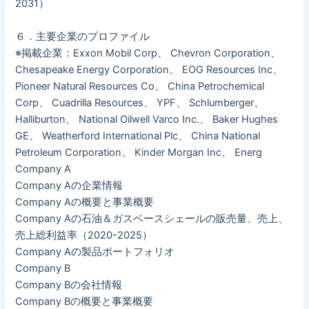
2031）
６．主要企業のプロファイル
※掲載企業：Exxon Mobil Corp、 Chevron Corporation、
Chesapeake Energy Corporation、 EOG Resources Inc、
Pioneer Natural Resources Co、 China Petrochemical
Corp、 Cuadrilla Resources、 YPF、 Schlumberger、
Halliburton、 National Oilwell Varco Inc.、 Baker Hughes
GE、 Weatherford International Plc、 China National
Petroleum Corporation、 Kinder Morgan Inc、 Energ
Company A
Company Aの企業情報
Company Aの概要と事業概要
Company Aの石油＆ガスベースシェールの販売量、売上、
売上総利益率（2020-2025）
Company Aの製品ポートフォリオ
Company B
Company Bの会社情報
Company Bの概要と事業概要