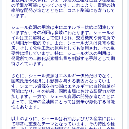
の予測が可能になっています。これにより、資源の効
率的な開発が進むとともに、コスト削減にも寄与して
います。
シェール資源の用途は主にエネルギー供給に関連して
いますが、その利用は多岐にわたります。シェールオ
イルは主に燃料として使用され、交通機関や発電所で
の利用が一般的です。また、シェールガスは発電や暖
房、そして化学工業の原料としても使用され、その重
要性は増しています。特に、シェールガスの利用は、
発電所での二酸化炭素排出量を削減する手段として期
待されています。
さらに、シェール資源はエネルギー供給だけでなく、
国際政治や経済にも影響を与える要因となっていま
す。シェール資源を持つ国はエネルギーの自給自足が
可能になり、その結果、国際市場における影響力が増
加します。一方で、シェール資源の開発が進むことに
よって、従来の産油国にとっては競争が激化する可能
性もあります。
以上のように、シェールは石油およびガス産業におい
て非常に重要なテーマとなっています。その特性や種
類、そして採掘技術や利用方法は多岐にわたり、今後