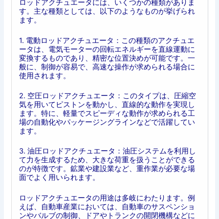
ロッドアクチュエータには、いくつかの種類がありま
す。主な種類としては、以下のようなものが挙げられ
ます。
1. 電動ロッドアクチュエータ：この種類のアクチュエ
ータは、電気モーターの回転エネルギーを直線運動に
変換するものであり、精密な位置決めが可能です。一
般に、制御が容易で、高速な操作が求められる場合に
使用されます。
2. 空圧ロッドアクチュエータ：このタイプは、圧縮空
気を用いてピストンを動かし、直線的な動作を実現し
ます。特に、軽量でスピーディな動作が求められる工
場の自動化やパッケージングラインなどで活躍してい
ます。
3. 油圧ロッドアクチュエータ：油圧システムを利用し
て力を生成するため、大きな荷重を扱うことができる
のが特徴です。鉱業や建設業など、重作業が必要な場
面でよく用いられます。
ロッドアクチュエータの用途は多岐にわたります。例
えば、自動車産業においては、自動車のサスペンショ
ンやバルブの制御、ドアやトランクの開閉機構などに