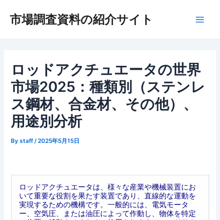
内
市場調査資料の紹介サイト
容
Main
を
ス
Men
キ
ッ
ロッドアクチュエータの世界
プ
市場2025：種類別（ステンレ
ス鋼材、合金材、その他）、
用途別分析
By
staff
/
2025年5月15日
ロッドアクチュエータは、様々な産業や機械装置にお
いて重要な役割を果たす装置であり、直線的な運動を
実現するための機構です。一般的には、電気モータ
ー、空気圧、または油圧によって作動し、物体を特定