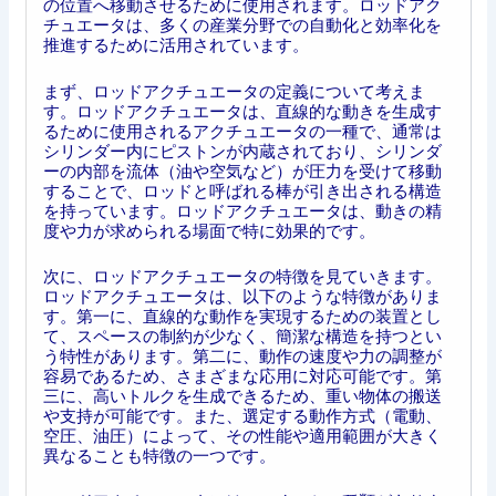
の位置へ移動させるために使用されます。ロッドアク
チュエータは、多くの産業分野での自動化と効率化を
推進するために活用されています。
まず、ロッドアクチュエータの定義について考えま
す。ロッドアクチュエータは、直線的な動きを生成す
るために使用されるアクチュエータの一種で、通常は
シリンダー内にピストンが内蔵されており、シリンダ
ーの内部を流体（油や空気など）が圧力を受けて移動
することで、ロッドと呼ばれる棒が引き出される構造
を持っています。ロッドアクチュエータは、動きの精
度や力が求められる場面で特に効果的です。
次に、ロッドアクチュエータの特徴を見ていきます。
ロッドアクチュエータは、以下のような特徴がありま
す。第一に、直線的な動作を実現するための装置とし
て、スペースの制約が少なく、簡潔な構造を持つとい
う特性があります。第二に、動作の速度や力の調整が
容易であるため、さまざまな応用に対応可能です。第
三に、高いトルクを生成できるため、重い物体の搬送
や支持が可能です。また、選定する動作方式（電動、
空圧、油圧）によって、その性能や適用範囲が大きく
異なることも特徴の一つです。