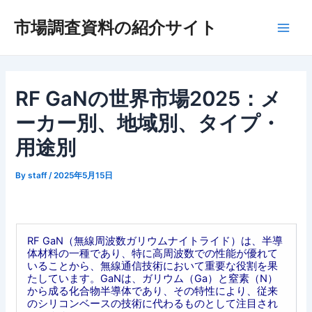
内
市場調査資料の紹介サイト
容
Main
を
ス
Men
キ
ッ
RF GaNの世界市場2025：メ
プ
ーカー別、地域別、タイプ・
用途別
By
staff
/
2025年5月15日
RF GaN（無線周波数ガリウムナイトライド）は、半導
体材料の一種であり、特に高周波数での性能が優れて
いることから、無線通信技術において重要な役割を果
たしています。GaNは、ガリウム（Ga）と窒素（N）
から成る化合物半導体であり、その特性により、従来
のシリコンベースの技術に代わるものとして注目され