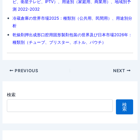
ビ、衛星テレビ、IPTV）、用途別（家庭用、商業用）、地域別予
測 2022-2032
冷蔵倉庫の世界市場2025：種類別（公共用、民間用）、用途別分
析
乾燥剤押出成形口腔用固形製剤包装の世界及び日本市場2026年：
種類別（チューブ、ブリスター、ボトル、パウチ）
Post
PREVIOUS
NEXT
navigation
検索
検
索