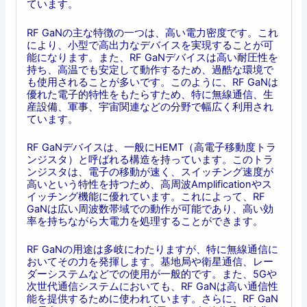
ています。
RF GaNの主な特徴の一つは、高い電力密度です。これ
により、小型で高出力なデバイスを実現することが可
能になります。また、RF GaNデバイスは高い耐圧性を
持ち、高温でも安定して動作するため、過酷な環境で
も使用されることが多いです。このように、RF GaNは
優れた電子的特性をもたらすため、特に無線通信、生
産設備、軍事、宇宙関連などの分野で幅広く利用され
ています。
RF GaNデバイスは、一般にHEMT（高電子移動度トラ
ンジスタ）と呼ばれる構造を持っています。このトラ
ンジスタは、電子の移動が速く、スイッチング速度が
高いという特性を持つため、高周波Amplificationやス
イッチング機能に優れています。これによって、RF
GaNは広い周波数帯域での動作が可能であり、高い効
率を持ちながら大電力を処理することができます。
RF GaNの用途は多岐にわたりますが、特に無線通信に
おいてその力を発揮します。基地局や衛星通信、レー
ダーシステムなどでの使用が一般的です。また、5Gや
次世代通信システムにおいても、RF GaNは高い通信性
能を提供するために使われています。さらに、RF GaN