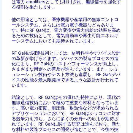
は電力 amplifiersとしても利用され、無線信号を強化す
る役割を果たします。
他の用途としては、医療機器や産業用の無線コントロ
ールシステム、さらには電力電子機器などもありま
す。特にRF GaNは、電力変換や電力供給の効率を高め
るための技術として、電気自動車や再生可能エネルギ
ーシステムにおいても期待されています。
RF GaNの関連技術としては、材料科学やデバイス設計
の革新が挙げられます。デバイスの製造プロセスの進
化により、RF GaNのコストパフォーマンスが向上し、
さまざまな用途への普及が進んでいます。また、シミ
ュレーション技術やテスト方法も進展し、RF GaNデバ
イスの性能を最大限発揮できるような設計が行われて
います。
結論として、RF GaNはその優れた特性により、現代の
無線通信技術において極めて重要な材料となっていま
す。高い電力密度、耐圧性、耐熱性などが求められる
アプリケーションにおいて、RF GaNはシリコンに対す
る競争力を持ち、さらに多くの分野への応用が期待さ
れています。RF GaNに関する研究は進んでおり、新た
な材料や製造プロセスの開発が進むことで、今後の技