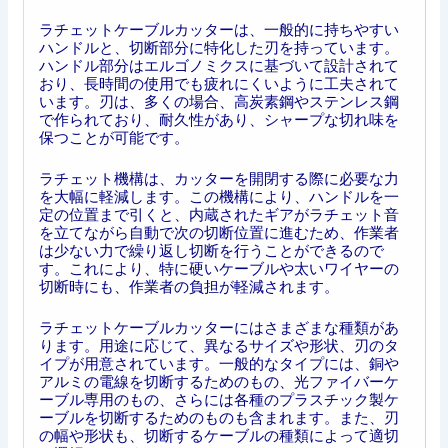
ラチェットケーブルカッターは、一般的に持ちやすい
ハンドルと、切断部分に特化した刃を持っています。
ハンドル部分はエルゴノミクスに基づいて設計されて
おり、長時間の使用でも疲れにくいように工夫されて
います。刃は、多くの場合、高炭素鋼やステンレス鋼
で作られており、耐久性があり、シャープな切れ味を
保つことが可能です。
ラチェット機構は、カッターを開閉する際に必要な力
を大幅に軽減します。この機構により、ハンドルを一
定の位置まで引くと、内蔵されたギアがラチェット音
を立てながら自動で次の切断位置に進むため、作業者
は少ない力で繰り返し切断を行うことができるので
す。これにより、特に硬いケーブルや太いワイヤーの
切断時にも、作業者の負担が軽減されます。
ラチェットケーブルカッターにはさまざまな種類があ
ります。用途に応じて、異なるサイズや形状、刃のタ
イプが用意されています。一般的なタイプには、銅や
アルミの電線を切断するためのもの、光ファイバーケ
ーブル専用のもの、さらには各種のプラスチック製ケ
ーブルを切断するためのものも含まれます。また、刃
の幅や形状も、切断するケーブルの種類によって適切