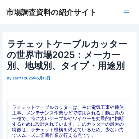
内
市場調査資料の紹介サイト
容
Main
を
ス
Men
キ
ッ
ラチェットケーブルカッター
プ
の世界市場2025：メーカー
別、地域別、タイプ・用途別
By
staff
/
2025年5月15日
ラチェットケーブルカッターは、主に電気工事や通信
工事、メンテナンス作業などで使用される手動工具の
一種で、特に太いケーブルやワイヤーを効果的に切断
するために設計されています。このカッターの最大の
特徴は、ラチェット機構を備えているため、少ない力
でスムーズに切断作業が行える点です。