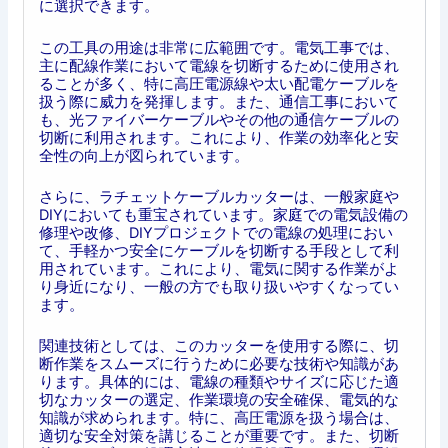
に選択できます。
この工具の用途は非常に広範囲です。電気工事では、
主に配線作業において電線を切断するために使用され
ることが多く、特に高圧電源線や太い配電ケーブルを
扱う際に威力を発揮します。また、通信工事において
も、光ファイバーケーブルやその他の通信ケーブルの
切断に利用されます。これにより、作業の効率化と安
全性の向上が図られています。
さらに、ラチェットケーブルカッターは、一般家庭や
DIYにおいても重宝されています。家庭での電気設備の
修理や改修、DIYプロジェクトでの電線の処理におい
て、手軽かつ安全にケーブルを切断する手段として利
用されています。これにより、電気に関する作業がよ
り身近になり、一般の方でも取り扱いやすくなってい
ます。
関連技術としては、このカッターを使用する際に、切
断作業をスムーズに行うために必要な技術や知識があ
ります。具体的には、電線の種類やサイズに応じた適
切なカッターの選定、作業環境の安全確保、電気的な
知識が求められます。特に、高圧電源を扱う場合は、
適切な安全対策を講じることが重要です。また、切断