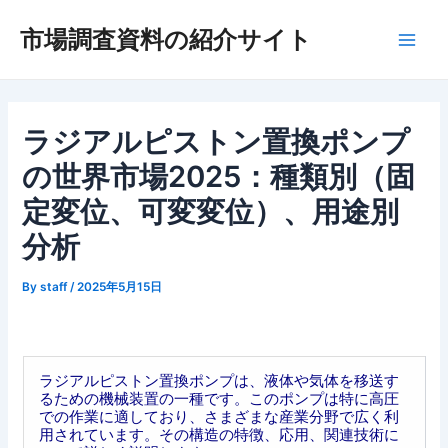
内
市場調査資料の紹介サイト
容
Main
を
ス
Men
キ
ッ
ラジアルピストン置換ポンプ
プ
の世界市場2025：種類別（固
定変位、可変変位）、用途別
分析
By
staff
/
2025年5月15日
ラジアルピストン置換ポンプは、液体や気体を移送す
るための機械装置の一種です。このポンプは特に高圧
での作業に適しており、さまざまな産業分野で広く利
用されています。その構造の特徴、応用、関連技術に