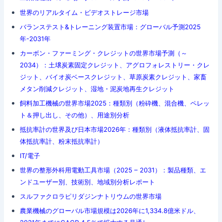
世界のリアルタイム・ビデオストレージ市場
バランステスト&トレーニング装置市場：グローバル予測2025
年-2031年
カーボン・ファーミング・クレジットの世界市場予測（～
2034）：土壌炭素固定クレジット、アグロフォレストリー・クレ
ジット、バイオ炭ベースクレジット、草原炭素クレジット、家畜
メタン削減クレジット、湿地・泥炭地再生クレジット
飼料加工機械の世界市場2025：種類別（粉砕機、混合機、ペレッ
ト＆押し出し、その他）、用途別分析
抵抗率計の世界及び日本市場2026年：種類別（液体抵抗率計、固
体抵抗率計、粉末抵抗率計）
IT/電子
世界の整形外科用電動工具市場（2025 – 2031）：製品種類、エ
ンドユーザー別、技術別、地域別分析レポート
スルファクロラピリダジンナトリウムの世界市場
農業機械のグローバル市場規模は2026年に1,334.8億米ドル、