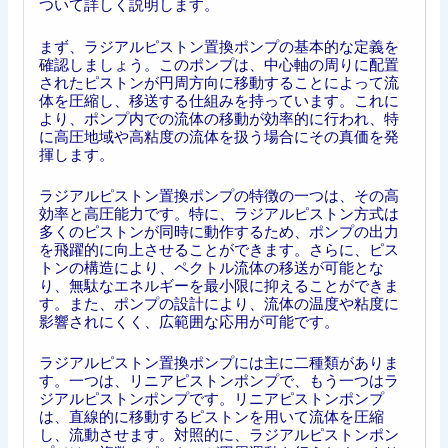
ついて詳しく説明します。
まず、ラジアルピストン置換ポンプの基本的な定義を
確認しましょう。このポンプは、中心軸の周りに配置
されたピストンが円周方向に移動することによって流
体を圧縮し、移送する仕組みを持っています。これに
より、ポンプ内での流体の移動が効率的に行われ、特
に高圧地域や高粘度の流体を扱う場合にその真価を発
揮します。
ラジアルピストン置換ポンプの特徴の一つは、その高
効率と高圧能力です。特に、ラジアルピストン方式は
多くのピストンが同時に動作するため、ポンプの出力
を飛躍的に向上させることができます。さらに、ピス
トンの構造により、ペクトル流体の移送が可能とな
り、無駄なエネルギーを最小限に抑えることができま
す。また、ポンプの設計により、流体の温度や粘度に
影響されにくく、広範囲な応用が可能です。
ラジアルピストン置換ポンプには主に二種類がありま
す。一つは、リニアピストンポンプで、もう一つはラ
ジアルピストンポンプです。リニアピストンポンプ
は、直線的に移動するピストンを用いて流体を圧縮
し、流動させます。対照的に、ラジアルピストンポン