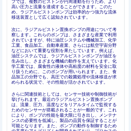
プでは、複数のピストンが円周運動を行うため、より
高い圧力と流量を達成することができます。このた
め、ラジアルピストンポンプは効率的かつ強力な流体
移送装置として広く認知されています。
次に、ラジアルピストン置換ポンプの用途について考
察します。これらのポンプは、さまざまな産業で利用
されていますが、特に油圧システムや機械加工、化学
工業、食品加工、自動車産業、さらには航空宇宙分野
などにおいて重要な役割を果たしています。例えば、
油圧システムでは、ラジアルピストンポンプが油圧を
生み出し、さまざまな機械の動作を支えています。化
学工業では、腐食性の液体や高粘度の材料を安全に取
り扱うために、このポンプが用いられます。また、食
品加工の分野でも、高圧での殺菌処理や流体移送が求
められる状況で、その性能が活かされています。
さらに関連技術としては、センサー技術や制御技術が
挙げられます。最近のラジアルピストン置換ポンプ
は、流量、圧力、温度などをリアルタイムで監視する
ためのセンサーが搭載されることが一般的です。これ
により、ポンプの性能を最大限に引き出し、メンテナ
ンスの必要性を低減し、製品の品質を保証することが
可能となります。また、ポンプの動作を制御するため
の高度なアルゴリズムが開発されており、プロセスの