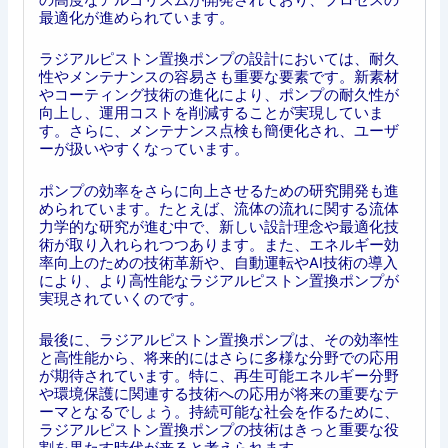
最適化が進められています。
ラジアルピストン置換ポンプの設計においては、耐久
性やメンテナンスの容易さも重要な要素です。新素材
やコーティング技術の進化により、ポンプの耐久性が
向上し、運用コストを削減することが実現していま
す。さらに、メンテナンス点検も簡便化され、ユーザ
ーが扱いやすくなっています。
ポンプの効率をさらに向上させるための研究開発も進
められています。たとえば、流体の流れに関する流体
力学的な研究が進む中で、新しい設計理念や最適化技
術が取り入れられつつあります。また、エネルギー効
率向上のための技術革新や、自動運転やAI技術の導入
により、より高性能なラジアルピストン置換ポンプが
実現されていくのです。
最後に、ラジアルピストン置換ポンプは、その効率性
と高性能から、将来的にはさらに多様な分野での応用
が期待されています。特に、再生可能エネルギー分野
や環境保護に関連する技術への応用が将来の重要なテ
ーマとなるでしょう。持続可能な社会を作るために、
ラジアルピストン置換ポンプの技術はきっと重要な役
割を果たす時代が来ると考えられます。